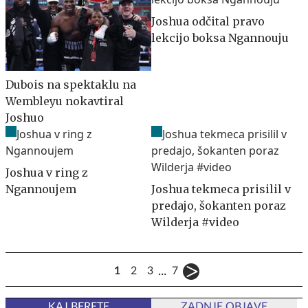
Joshua odčital pravo
lekcijo boksa Ngannouju
Dubois na spektaklu na
Wembleyu nokavtiral
Joshuo
Joshua v ring z
Ngannoujem
Joshua tekmeca prisilil v
predajo, šokanten poraz
Wilderja #video
...
1
2
3
7
KAJ BERETE
ZADNJE OBJAVE