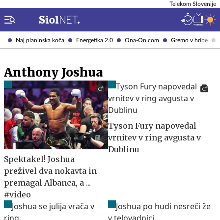
Telekom Slovenije
Naj planinska koča
Energetika 2.0
Ona-On.com
Gremo v hribe
Anthony Joshua
Tyson Fury napovedal
vrnitev v ring avgusta v
Dublinu
Spektakel! Joshua
preživel dva nokavta in
premagal Albanca, a ...
#video