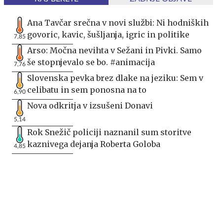
Ana Tavčar srečna v novi službi: Ni hodniških
govoric, kavic, šušljanja, igric in politike
7,85
Arso: Močna nevihta v Sežani in Pivki. Samo
še stopnjevalo se bo. #animacija
7,76
Slovenska pevka brez dlake na jeziku: Sem v
celibatu in sem ponosna na to
6,90
Nova odkritja v izsušeni Donavi
5,14
Rok Snežič policiji naznanil sum storitve
kaznivega dejanja Roberta Goloba
4,85