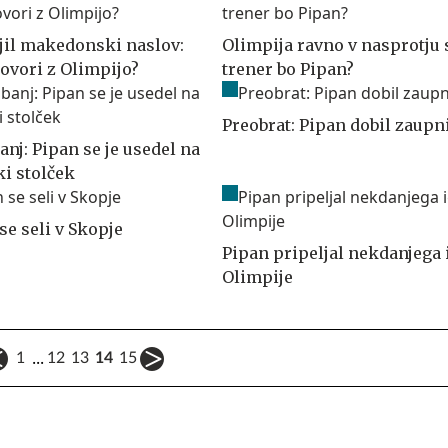
jil makedonski naslov:
Olimpija ravno v nasprotju 
govori z Olimpijo?
trener bo Pipan?
Preobrat: Pipan dobil zaupn
nj: Pipan se je usedel na
i stolček
se seli v Skopje
Pipan pripeljal nekdanjega 
Olimpije
...
1
12
13
14
15