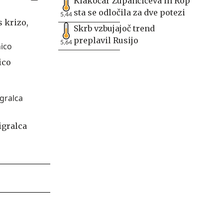
Klakočar Zupančičeva in Rop
sta se odločila za dve potezi
5,44
s krizo,
Skrb vzbujajoč trend
preplavil Rusijo
5,64
ico
igralca