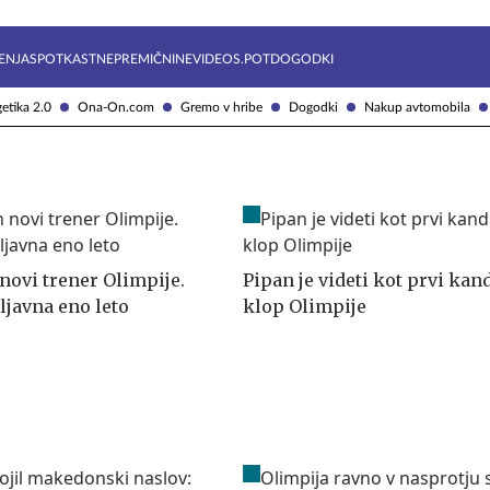
Želite prejemati e-novice?
Uživajmo pametno
ENJA
SPOTKAST
NEPREMIČNINE
VIDEOS.POT
DOGODKI
etika 2.0
Ona-On.com
Gremo v hribe
Dogodki
Nakup avtomobila
novi trener Olimpije.
Pipan je videti kot prvi kan
ljavna eno leto
klop Olimpije