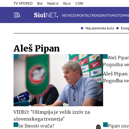
Info in obvestila
Tehnik
TV SPORED
Bizi
Najdi.si
Itis.si
1188
NOVICE
SPORTAL
TRENDI
AVTOMOTO
MN
Naj planinska koča
Energ
Aleš Pipan
Aleš Pipan 
Pogodba ve
VIDEO: "Olimpija je velik izziv za
slovenskega trenerja"