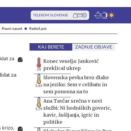
TELEKOM SLOVENIJE
Pravni nasvet
RadioS.pot
KAJ BERETE
ZADNJE OBJAVE
Konec veselja: Janković
preklical ukrep
10
didat za
Slovenska pevka brez dlake
na jeziku: Sem v celibatu in
5,65
sem ponosna na to
Ana Tavčar srečna v novi
službi: Ni hodniških govoric,
5,79
kavic, šušljanja, igric in
politike