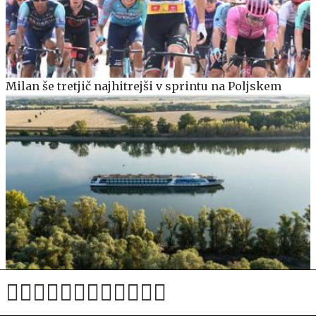
Milan še tretjič najhitrejši v sprintu na Poljskem
Izsušena Donava razburja turiste: Nismo plačali za to