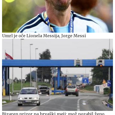
Umrl je oče Lionela Messija, Jorge Messi
Bizaren prizor na hrvaški meji: mož pozabil ženo