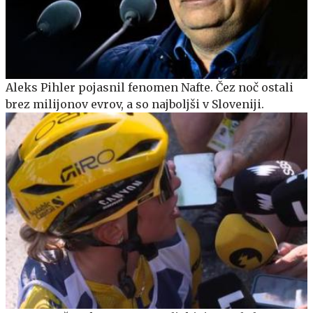
Aleks Pihler pojasnil fenomen Nafte. Čez noč ostali
brez milijonov evrov, a so najboljši v Sloveniji.