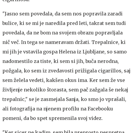
"Jasno sem povedala, da sem nos popravila zaradi
bulice, ki se mi je naredila pred leti, takrat sem tudi
povedala, da ne bom na svojem obrazu popravljala
nič več. In tega se nameravam držati. Trepalnice, ki
mi jih je vstavila gospa Helena iz Ljubljane, so samo
nadomestilo za tiste, ki sem si jih, buča nerodna,
požgala, ko sem iz zvedavosti prižigala cigarillos, saj
sem želela vedeti, kakšen okus ima. Ker sem že vse
življenje nekoliko štorasta, sem pač zažgala še nekaj
trepalnic," se je zasmejala Sanja, ko smo jo vprašali,
ali fotografija na njenem profilu na Facebooku
pomeni, da bo spet spremenila svoj videz.
"Ker sicer ne kadim, sem bila preprosto nespretna.