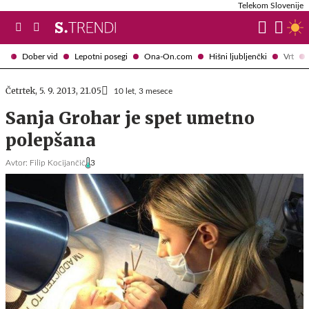
Telekom Slovenije
Dober vid
Lepotni posegi
Ona-On.com
Hišni ljubljenčki
Vrt
Četrtek, 5. 9. 2013, 21.05
10 let, 3 mesece
Sanja Grohar je spet umetno
polepšana
Avtor:
Filip Kocijančič
3