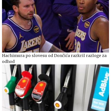
Hachimura po slovesu od Dončića razkril razloge za
odhod