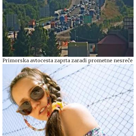
Primorska avtocesta zaprta zaradi prometne nesreče