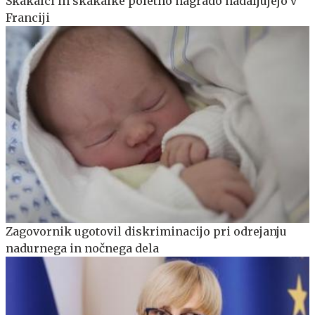
Skakalci in skakalke poletno nagrado nadaljujejo v
Franciji
Zagovornik ugotovil diskriminacijo pri odrejanju
nadurnega in nočnega dela