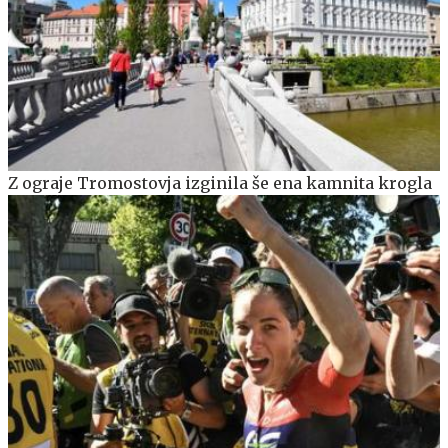
Z ograje Tromostovja izginila še ena kamnita krogla