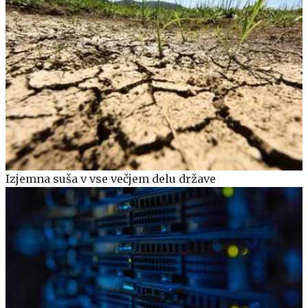
Izjemna suša v vse večjem delu države