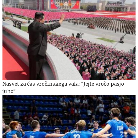
Nasvet za čas vročinskega vala: "Jejte vročo pasjo
juho"