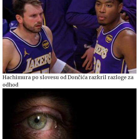
Hachimura po slovesu od Dončića razkril razloge za
odhod