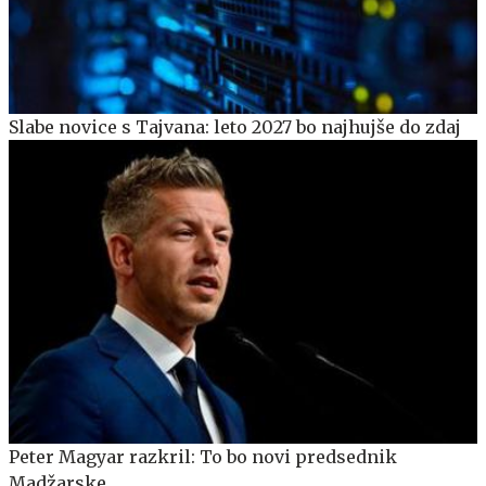
Slabe novice s Tajvana: leto 2027 bo najhujše do zdaj
Peter Magyar razkril: To bo novi predsednik
Madžarske