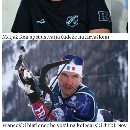
Matjaž Kek spet ustvarja čudeže na Hrvaškem
Francoski biatlonec bo vozil na kolesarski dirki: Nov