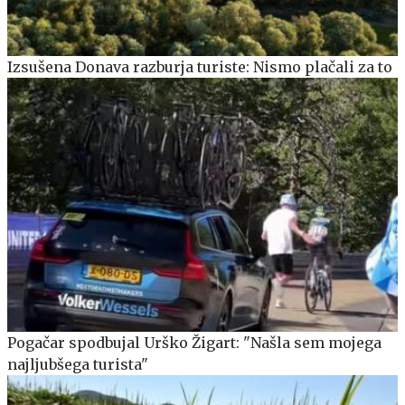
Izsušena Donava razburja turiste: Nismo plačali za to
Pogačar spodbujal Urško Žigart: "Našla sem mojega
najljubšega turista"