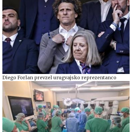
Diego Forlan prevzel urugvajsko reprezentanco