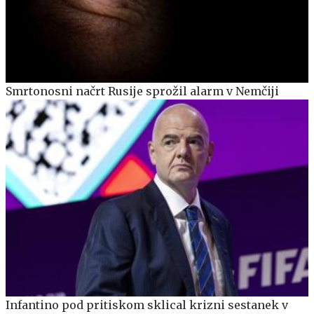
Smrtonosni načrt Rusije sprožil alarm v Nemčiji
Infantino pod pritiskom sklical krizni sestanek v