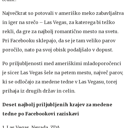
Največkrat so potovali v ameriško meko zabavljaštva
in iger na srečo – Las Vegas, za katerega bi težko
rekli, da gre za najbolj romantično mesto na svetu.
Pri Facebooku sklepajo, da se je tam veliko parov
poročilo, nato pa svoj obisk podaljšalo v dopust.
Po priljubljenosti med ameriškimi mladoporočenci
je sicer Las Vegas šele na petem mestu, največ parov,
ki se odločajo za medene tedne v Las Vegasu, torej
prihaja iz drugih držav in celin.
Deset najbolj priljubljenih krajev za medene
tedne po Facebookovi raziskavi
1. Las Vegas, Nevada, ZDA