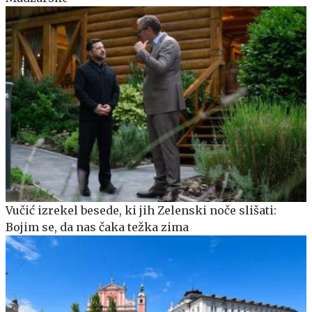
Vučić izrekel besede, ki jih Zelenski noče slišati:
Bojim se, da nas čaka težka zima