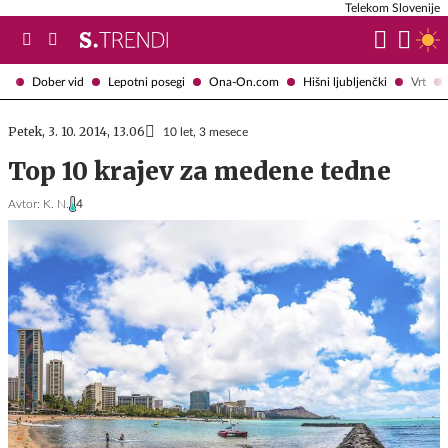
Telekom Slovenije
Dober vid
Lepotni posegi
Ona-On.com
Hišni ljubljenčki
Vrt
Petek, 3. 10. 2014, 13.06
10 let, 3 mesece
Top 10 krajev za medene tedne
Avtor:
K. N.
4