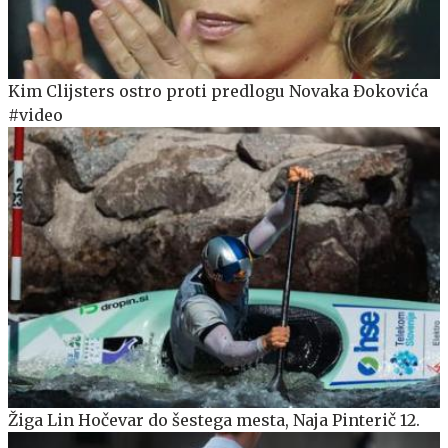
Kim Clijsters ostro proti predlogu Novaka Đokovića
#video
Žiga Lin Hočevar do šestega mesta, Naja Pinterič 12.