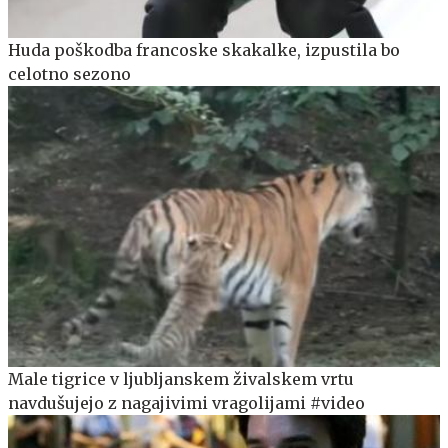
Huda poškodba francoske skakalke, izpustila bo
celotno sezono
Male tigrice v ljubljanskem živalskem vrtu
navdušujejo z nagajivimi vragolijami #video