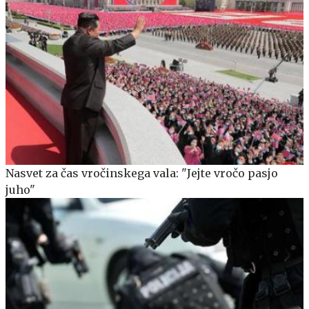
Nasvet za čas vročinskega vala: "Jejte vročo pasjo
juho"