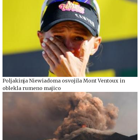
Poljakinja Niewiadoma osvojila Mont Ventoux in
oblekla rumeno majico