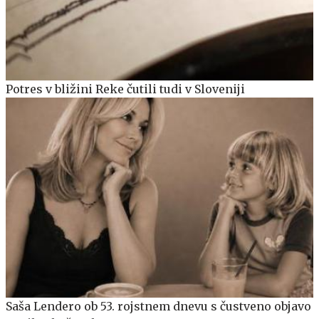
Potres v bližini Reke čutili tudi v Sloveniji
Saša Lendero ob 53. rojstnem dnevu s čustveno objavo