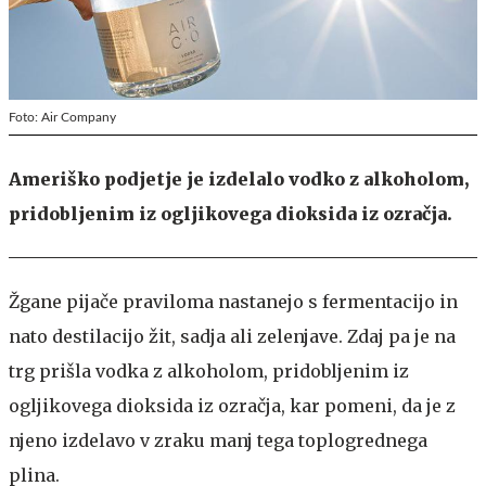
Foto: Air Company
Ameriško podjetje je izdelalo vodko z alkoholom,
pridobljenim iz ogljikovega dioksida iz ozračja.
Žgane pijače praviloma nastanejo s fermentacijo in
nato destilacijo žit, sadja ali zelenjave. Zdaj pa je na
trg prišla vodka z alkoholom, pridobljenim iz
ogljikovega dioksida iz ozračja, kar pomeni, da je z
njeno izdelavo v zraku manj tega toplogrednega
plina.