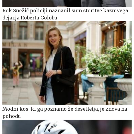
Rok Snežič policiji naznanil sum storitve kaznivega
dejanja Roberta Goloba
Modni kos, ki ga poznamo že desetletja, je znova na
pohodu