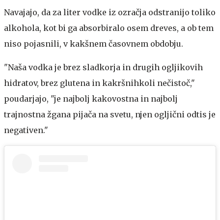
Navajajo, da za liter vodke iz ozračja odstranijo toliko
alkohola, kot bi ga absorbiralo osem dreves, a ob tem
niso pojasnili, v kakšnem časovnem obdobju.
"Naša vodka je brez sladkorja in drugih ogljikovih
hidratov, brez glutena in kakršnihkoli nečistoč,"
poudarjajo, "je najbolj kakovostna in najbolj
trajnostna žgana pijača na svetu, njen ogljični odtis je
negativen."