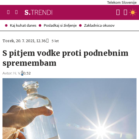
Telekom Slovenije
Kaj kuhaš danes
Posladkaj si življenje
Zakladnica okusov
Torek, 20. 7. 2021, 12.36
5 let
S pitjem vodke proti podnebnim
spremembam
Avtor:
N. V.
0,52