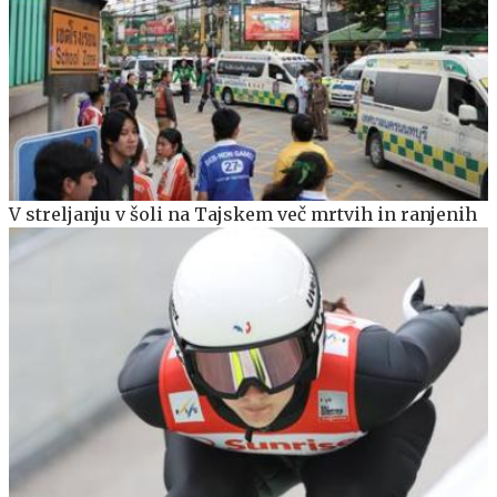
V streljanju v šoli na Tajskem več mrtvih in ranjenih