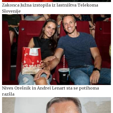
Zakonca Južna izstopila iz lastništva Telekoma
Slovenije
Nives Orešnik in Andrei Lenart sta se potihoma
razšla