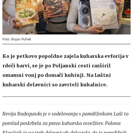
Foto: Bojan Puhek
Ko je petkovo popoldne zajela kuharska evforija v
rdeči barvi, se je po Poljanski cesti razširil
omamni vonj po domači kuhinji. Na Luštni
kuharski delavnici so zavrteli kuhalnice.
Revija Radegunda je v sodelovanju s paradižnikom Lušt to
pomlad poskrbela za pravo kuharsko osvežitev. Polona
Klančnik je na treh delavnicah dokazala, da je paradižnik