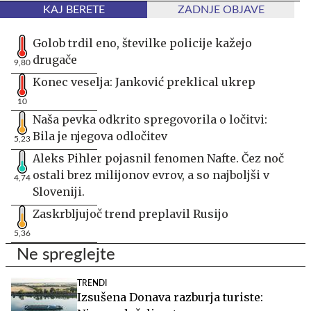
KAJ BERETE
ZADNJE OBJAVE
Golob trdil eno, številke policije kažejo
drugače
9,80
Konec veselja: Janković preklical ukrep
10
Naša pevka odkrito spregovorila o ločitvi:
Bila je njegova odločitev
5,23
Aleks Pihler pojasnil fenomen Nafte. Čez noč
ostali brez milijonov evrov, a so najboljši v
4,74
Sloveniji.
Zaskrbljujoč trend preplavil Rusijo
5,36
Ne spreglejte
TRENDI
Izsušena Donava razburja turiste: