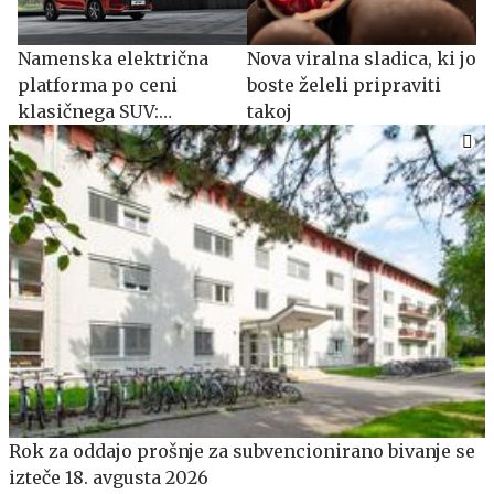
Namenska električna
Nova viralna sladica, ki jo
platforma po ceni
boste želeli pripraviti
klasičnega SUV:
takoj
spoznajte MG S5 EV
​​​​​​​Rok za oddajo prošnje za subvencionirano bivanje se
izteče 18. avgusta 2026