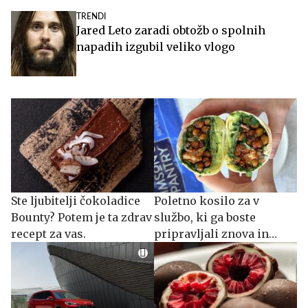
TRENDI
Jared Leto zaradi obtožb o spolnih
napadih izgubil veliko vlogo
Ste ljubitelji čokoladice
Poletno kosilo za v
Bounty? Potem je ta zdrav
službo, ki ga boste
recept za vas.
pripravljali znova in
znova