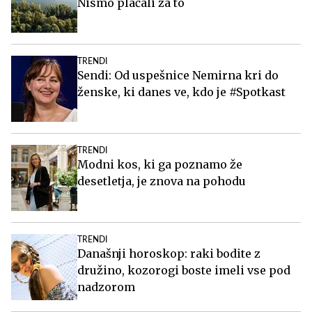
Nismo plačali za to
TRENDI
Sendi: Od uspešnice Nemirna kri do
ženske, ki danes ve, kdo je #Spotkast
TRENDI
Modni kos, ki ga poznamo že
desetletja, je znova na pohodu
TRENDI
Današnji horoskop: raki bodite z
družino, kozorogi boste imeli vse pod
nadzorom