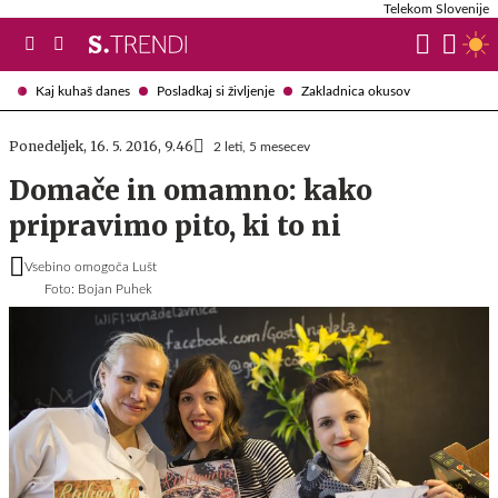
Telekom Slovenije
Kaj kuhaš danes
Posladkaj si življenje
Zakladnica okusov
Ponedeljek, 16. 5. 2016, 9.46
2 leti, 5 mesecev
Domače in omamno: kako
pripravimo pito, ki to ni
Vsebino omogoča Lušt
Foto: Bojan Puhek