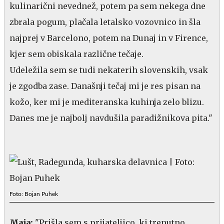
kulinarični nevednež, potem pa sem nekega dne
zbrala pogum, plačala letalsko vozovnico in šla
najprej v Barcelono, potem na Dunaj in v Firence,
kjer sem obiskala različne tečaje.
Udeležila sem se tudi nekaterih slovenskih, vsak
je zgodba zase. Današnji tečaj mi je res pisan na
kožo, ker mi je mediteranska kuhinja zelo blizu.
Danes me je najbolj navdušila paradižnikova pita."
Foto: Bojan Puhek
Maja:
"Prišla sem s prijateljico, ki trenutno