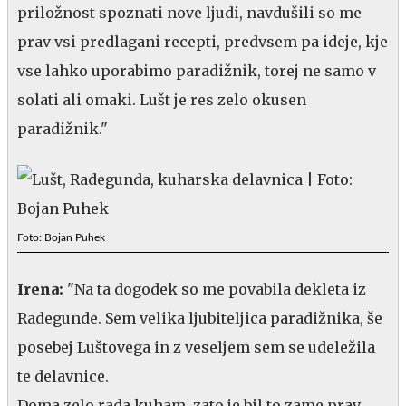
priložnost spoznati nove ljudi, navdušili so me
prav vsi predlagani recepti, predvsem pa ideje, kje
vse lahko uporabimo paradižnik, torej ne samo v
solati ali omaki. Lušt je res zelo okusen
paradižnik."
Foto: Bojan Puhek
Irena:
"Na ta dogodek so me povabila dekleta iz
Radegunde. Sem velika ljubiteljica paradižnika, še
posebej Luštovega in z veseljem sem se udeležila
te delavnice.
Doma zelo rada kuham, zato je bil to zame prav