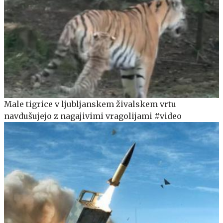
Male tigrice v ljubljanskem živalskem vrtu
navdušujejo z nagajivimi vragolijami #video