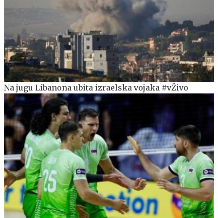
Na jugu Libanona ubita izraelska vojaka #vŽivo