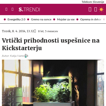
Telekom Slovenije
Energetika 2.0
Gremo na sonce
Mojster za vse
Oprema in dekor
Torek, 8. 4. 2014, 13.32
8 let, 5 mesecev
Vrtički prihodnosti uspešnice na
Kickstarterju
Avtor:
Katja Nared
3