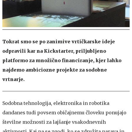
Tokrat smo se po zanimive vrtičkarske ideje
odpravili kar na Kickstarter, priljubljeno
platformo za množično financiranje, kjer lahko
najdemo ambiciozne projekte za sodobne
vrtnarje.
Sodobna tehnologija, elektronika in robotika
dandanes tudi povsem običajnemu človeku ponujajo
številne možnosti za lajšanje vsakodnevnih
aktivnosti. Kaj pa se zgodi, ko se združita narava in