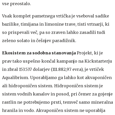
vse preostalo.
Vsak komplet pametnega vrtička je vseboval sadike
bazilike, timijana in limonine trave, tisti vrtnarji, ki
so prispevali več, pa so zraven lahko zasadili tudi
zeleno solato in češnjev paradižnik.
Ekosistem za sodobna stanovanja
Projekt, ki je
prav tako uspešno končal kampanjo na Kickstarterju
in zbral 153.537 dolarjev (111.882,97 evra), je vrtiček
Aqualibrium. Uporabljamo ga lahko kot akvaponičen
ali hidroponičen sistem. Hidroponičen sistem je
sistem vodnih kanalov in posod, pri čemer za gojenje
rastlin ne potrebujemo prsti, temveč samo mineralna
hranila in vodo. Akvaponičen sistem ne uporablja