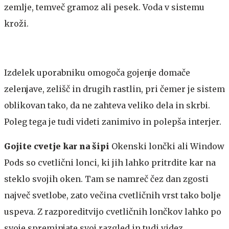
zemlje, temveč gramoz ali pesek. Voda v sistemu
kroži.
Izdelek uporabniku omogoča gojenje domače
zelenjave, zelišč in drugih rastlin, pri čemer je sistem
oblikovan tako, da ne zahteva veliko dela in skrbi.
Poleg tega je tudi videti zanimivo in polepša interjer.
Gojite cvetje kar na šipi
Okenski lončki ali Window
Pods so cvetlični lonci, ki jih lahko pritrdite kar na
steklo svojih oken. Tam se namreč čez dan zgosti
največ svetlobe, zato večina cvetličnih vrst tako bolje
uspeva. Z razporeditvijo cvetličnih lončkov lahko po
svoje spreminjate svoj razgled in tudi videz