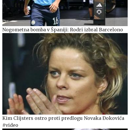
Nogometna bomba v Španiji: Rodri izbral Barcelono
Kim Clijsters ostro proti predlogu Novaka Đokovića
#video