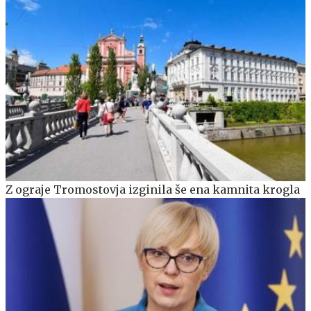
Z ograje Tromostovja izginila še ena kamnita krogla