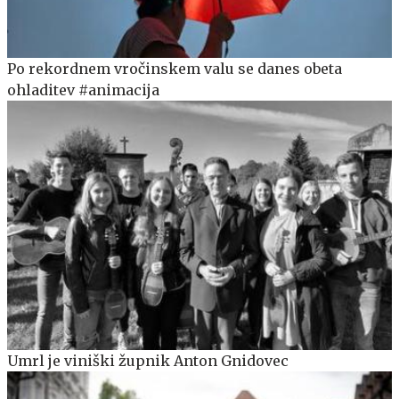
Po rekordnem vročinskem valu se danes obeta
ohladitev #animacija
Umrl je viniški župnik Anton Gnidovec