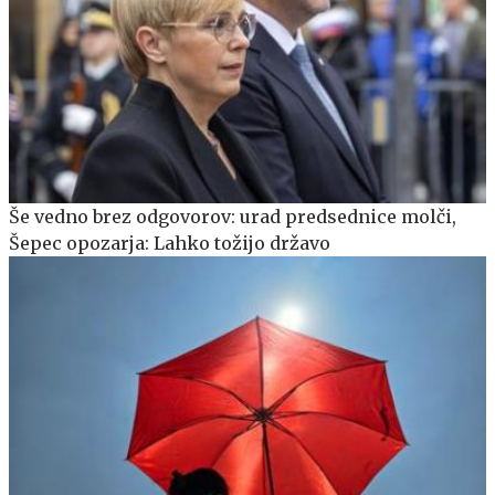
Še vedno brez odgovorov: urad predsednice molči,
Šepec opozarja: Lahko tožijo državo