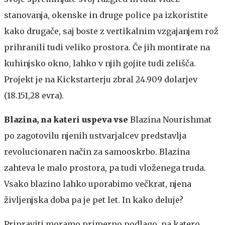
stanovanja, okenske in druge police pa izkoristite
kako drugače, saj boste z vertikalnim vzgajanjem rož
prihranili tudi veliko prostora. Če jih montirate na
kuhinjsko okno, lahko v njih gojite tudi zelišča.
Projekt je na Kickstarterju zbral 24.909 dolarjev
(18.151,28 evra).
Blazina, na kateri uspeva vse
Blazina Nourishmat
po zagotovilu njenih ustvarjalcev predstavlja
revolucionaren način za samooskrbo. Blazina
zahteva le malo prostora, pa tudi vloženega truda.
Vsako blazino lahko uporabimo večkrat, njena
življenjska doba pa je pet let. In kako deluje?
Pripraviti moramo primerno podlago, na katero