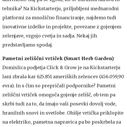
tehnika? Na Kickstarterju, priljubljeni mednarodni
platformi za množično financiranje, najdemo tudi
inovativne izdelke in projekte, povezane z gojenjem
zelenjave, vzgojo cvetja in sadja. Nekaj jih
predstavljamo spodaj.
Pametni zeliščni vrtiček (Smart Herb Garden)
Domislica podjetja Click & Grow je na Kickstarterju
lani zbrala kar 625.851 ameriških zelencev (456.059,90
evra). In s čim so prepričali podpornike? Pametni
zeliščni vrtiček omogoča gojenje zelišč, ob tem pa
skrbi tudi za to, da imajo vaši posevki dovolj vode,
hranilnih snovi in svetlobe. Ohišje vrtička priklopite
na elektriko, pametna napravica pa bo poskrbela za