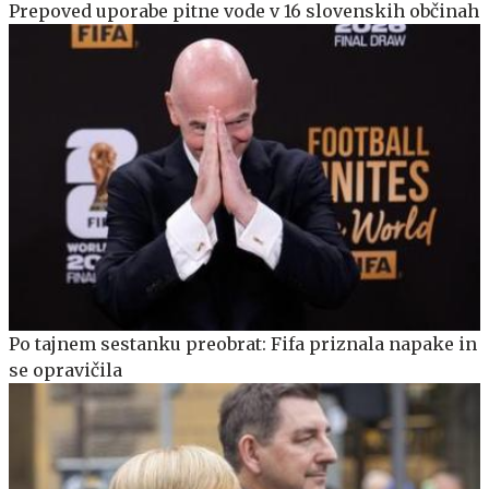
Prepoved uporabe pitne vode v 16 slovenskih občinah
Po tajnem sestanku preobrat: Fifa priznala napake in
se opravičila