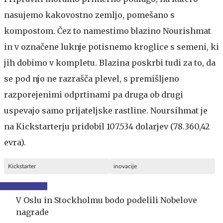
nasujemo kakovostno zemljo, pomešano s
kompostom. Čez to namestimo blazino Nourishmat
in v označene luknje potisnemo kroglice s semeni, ki
jih dobimo v kompletu. Blazina poskrbi tudi za to, da
se pod njo ne razrašča plevel, s premišljeno
razporejenimi odprtinami pa druga ob drugi
uspevajo samo prijateljske rastline. Noursihmat je
na Kickstarterju pridobil 107.534 dolarjev (78.360,42
evra).
Kickstarter
inovacije
V Oslu in Stockholmu bodo podelili Nobelove
nagrade