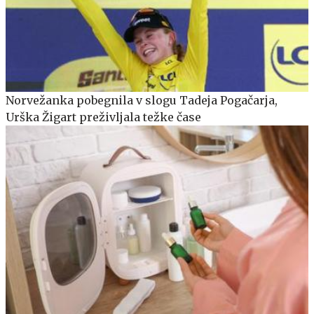
Norvežanka pobegnila v slogu Tadeja Pogačarja,
Urška Žigart preživljala težke čase