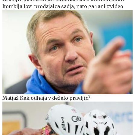
kombija lovi prodajalca sadja, nato ga rani #video
Matjaž Kek odhaja v deželo pravljic?