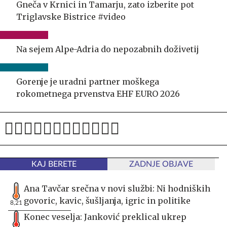
Gneča v Krnici in Tamarju, zato izberite pot
Triglavske Bistrice #video
Na sejem Alpe-Adria do nepozabnih doživetij
Gorenje je uradni partner moškega
rokometnega prvenstva EHF EURO 2026
KAJ BERETE
ZADNJE OBJAVE
Ana Tavčar srečna v novi službi: Ni hodniških
govoric, kavic, šušljanja, igric in politike
8,21
Konec veselja: Janković preklical ukrep