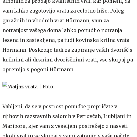
sinonim za prodajo kvalitetnih vrat, kar pomeni, da
vam lahko zagotovijo vrata za celotno hišo. Poleg
garažnih in vhodnih vrat Hörmann, vam za
notranjost vašega doma lahko ponudijo notranja
lesena in zastekljena, pa tudi kovinska krilna vrata
Hörmann. Poskrbijo tudi za zapiranje vaših dvorišč s
krilnimi ali drsnimi dvoriščnimi vrati, vse skupaj pa
opremijo s pogoni Hörmann.
Vabljeni, da se v pestrost ponudbe prepričate v
njihovih razstavnih salonih v Petrovčah, Ljubljani in
Mariboru, kjer vam z veseljem postrežejo z nasveti
okoli vrat in se skupaj z vami zatopijo v vaše načrte.