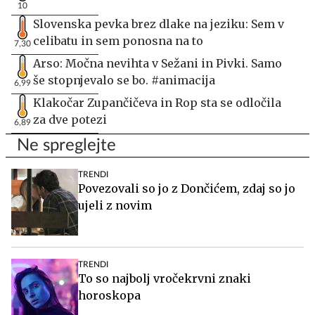
10
Slovenska pevka brez dlake na jeziku: Sem v
celibatu in sem ponosna na to
7,30
Arso: Močna nevihta v Sežani in Pivki. Samo
še stopnjevalo se bo. #animacija
6,99
Klakočar Zupančičeva in Rop sta se odločila
za dve potezi
6,89
Ne spreglejte
TRENDI
Povezovali so jo z Dončićem, zdaj so jo
ujeli z novim
TRENDI
To so najbolj vročekrvni znaki
horoskopa