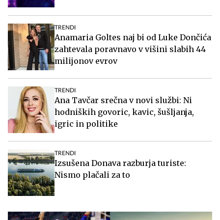
TRENDI
Anamaria Goltes naj bi od Luke Dončića
zahtevala poravnavo v višini slabih 44
milijonov evrov
TRENDI
Ana Tavčar srečna v novi službi: Ni
hodniških govoric, kavic, šušljanja,
igric in politike
TRENDI
Izsušena Donava razburja turiste:
Nismo plačali za to