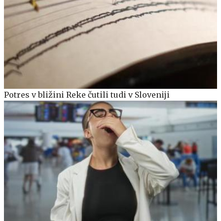
Potres v bližini Reke čutili tudi v Sloveniji