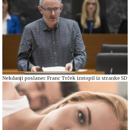
Nekdanji poslanec Franc Trček izstopil iz stranke SD