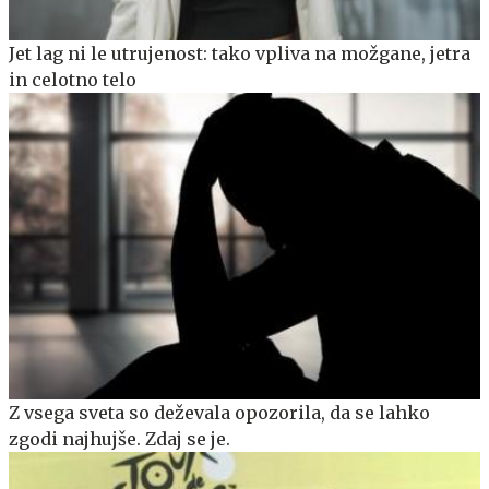
Jet lag ni le utrujenost: tako vpliva na možgane, jetra
in celotno telo
Z vsega sveta so deževala opozorila, da se lahko
zgodi najhujše. Zdaj se je.