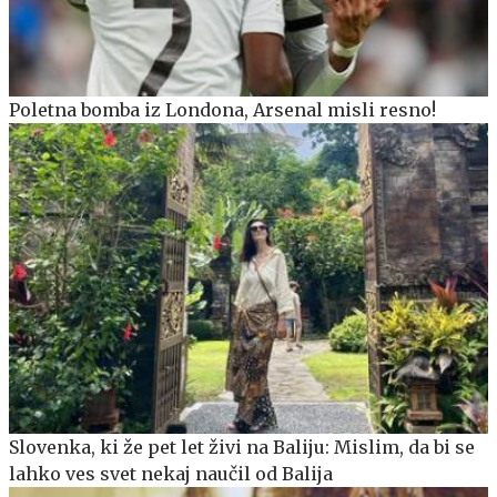
Poletna bomba iz Londona, Arsenal misli resno!
Slovenka, ki že pet let živi na Baliju: Mislim, da bi se
lahko ves svet nekaj naučil od Balija