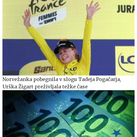
Norvežanka pobegnila v slogu Tadeja Pogačarja,
Urška Žigart preživljala težke čase