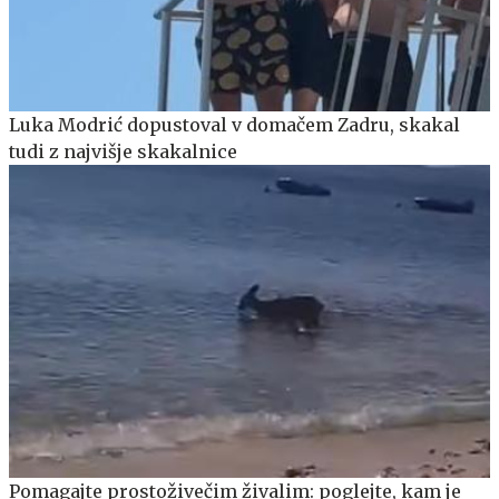
Luka Modrić dopustoval v domačem Zadru, skakal
tudi z najvišje skakalnice
Pomagajte prostoživečim živalim: poglejte, kam je