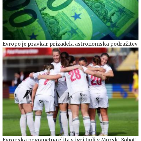
Evropo je pravkar prizadela astronomska podražitev
Evropska nogometna elita v igri tudi v Murski Soboti