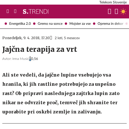
Telekom Slovenije
Energetika 2.0
Gremo na sonce
Mojster za vse
Oprema in dekor
Ponedeljek, 9. 4. 2018, 17.20
2 leti, 5 mesecev
Jajčna terapija za vrt
Avtor:
Irma Musić
0,56
Ali ste vedeli, da jajčne lupine vsebujejo vsa
hranila, ki jih rastline potrebujejo za uspešno
rast? Ob pripravi naslednjega zajtrka lupin zato
nikar ne odvrzite proč, temveč jih shranite ter
uporabite pri oskrbi zemlje in zalivanju.