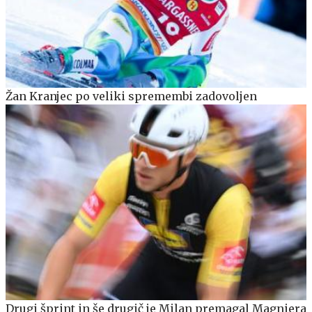
Žan Kranjec po veliki spremembi zadovoljen
Drugi šprint in še drugič je Milan premagal Magniera