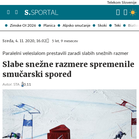
Telekom Slovenije
Zimske OI 2026
Planica
Alpsko smučanje
Skoki
Teki
Biatlo
Sreda, 4. 11. 2020, 16.02
5 let, 9 mesecev
Paralelni veleslalom prestavili zaradi slabih snežnih razmer
Slabe snežne razmere spremenile
smučarski spored
Avtor:
STA ,
0,11