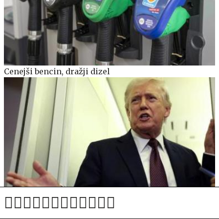
Cenejši bencin, dražji dizel