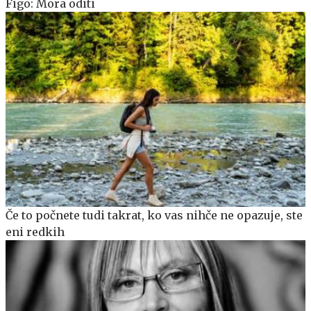
Figo: Mora oditi
Če to počnete tudi takrat, ko vas nihče ne opazuje, ste
eni redkih