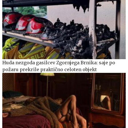
Huda nezgoda gasilcev Zgornjega Brnika: saje po
požaru prekrile praktično celoten objekt