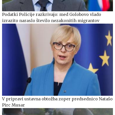
Podatki Policije razkrivajo: med Golobovo vlado
izrazito naraslo število nezakonitih migrantov
V pripravi ustavna obtožba zoper predsednico Natašo
Pirc Musar