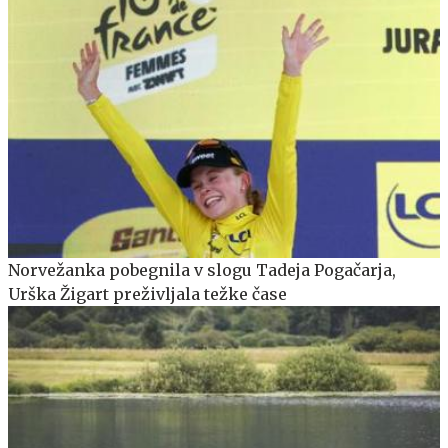
Norvežanka pobegnila v slogu Tadeja Pogačarja,
Urška Žigart preživljala težke čase