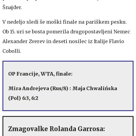
Šnajder.
V nedeljo sledi še moški finale na pariškem pesku.
Ob 15. uri se bosta pomerila drugopostavljeni Nemec
Alexander Zverev in deseti nosilec iz Italije Flavio
Cobolli.
OP Francije, WTA, finale:
Mira Andrejeva (Rus/8) : Maja Chwalińska
(Pol) 6:3, 6:2
Zmagovalke Rolanda Garrosa: