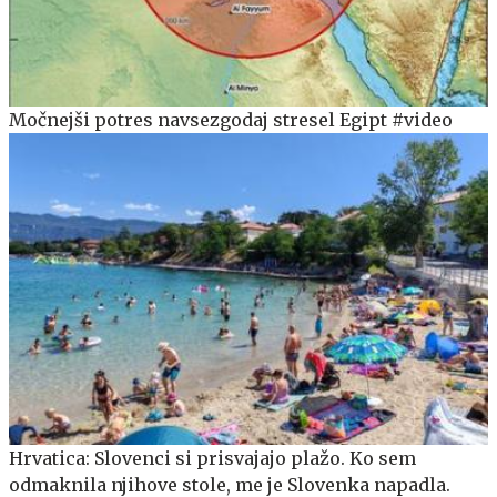
Močnejši potres navsezgodaj stresel Egipt #video
Hrvatica: Slovenci si prisvajajo plažo. Ko sem
odmaknila njihove stole, me je Slovenka napadla.