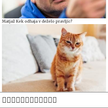
Matjaž Kek odhaja v deželo pravljic?
Deset napak, ki jih delate, vaša mačka pa jih sovraži