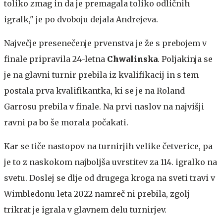
toliko zmag in da je premagala toliko odličnih
igralk," je po dvoboju dejala Andrejeva.
Največje presenečenje prvenstva je že s prebojem v
finale pripravila 24-letna
Chwalinska
. Poljakinja se
je na glavni turnir prebila iz kvalifikacij in s tem
postala prva kvalifikantka, ki se je na Roland
Garrosu prebila v finale. Na prvi naslov na najvišji
ravni pa bo še morala počakati.
Kar se tiče nastopov na turnirjih velike četverice, pa
je to z naskokom najboljša uvrstitev za 114. igralko na
svetu. Doslej se dlje od drugega kroga na sveti travi v
Wimbledonu leta 2022 namreč ni prebila, zgolj
trikrat je igrala v glavnem delu turnirjev.