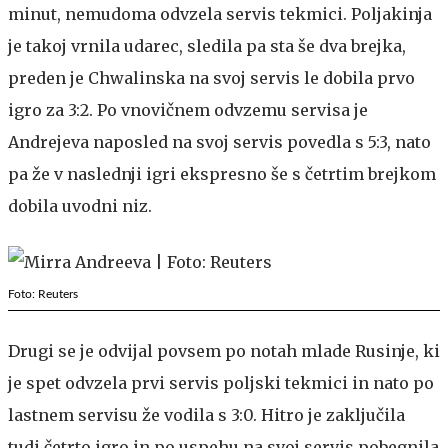
minut, nemudoma odvzela servis tekmici. Poljakinja
je takoj vrnila udarec, sledila pa sta še dva brejka,
preden je Chwalinska na svoj servis le dobila prvo
igro za 3:2. Po vnovičnem odvzemu servisa je
Andrejeva naposled na svoj servis povedla s 5:3, nato
pa že v naslednji igri ekspresno še s četrtim brejkom
dobila uvodni niz.
Foto: Reuters
Drugi se je odvijal povsem po notah mlade Rusinje, ki
je spet odvzela prvi servis poljski tekmici in nato po
lastnem servisu že vodila s 3:0. Hitro je zaključila
tudi četrto igro in po uspehu na svoj servis pobegnila