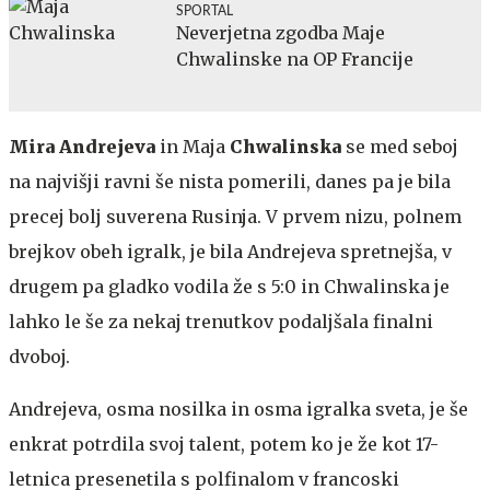
SPORTAL
Neverjetna zgodba Maje
Chwalinske na OP Francije
Mira Andrejeva
in Maja
Chwalinska
se med seboj
na najvišji ravni še nista pomerili, danes pa je bila
precej bolj suverena Rusinja. V prvem nizu, polnem
brejkov obeh igralk, je bila Andrejeva spretnejša, v
drugem pa gladko vodila že s 5:0 in Chwalinska je
lahko le še za nekaj trenutkov podaljšala finalni
dvoboj.
Andrejeva, osma nosilka in osma igralka sveta, je še
enkrat potrdila svoj talent, potem ko je že kot 17-
letnica presenetila s polfinalom v francoski