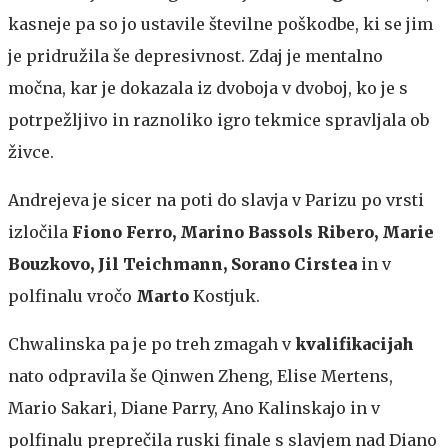
kasneje pa so jo ustavile številne poškodbe, ki se jim
je pridružila še depresivnost. Zdaj je mentalno
močna, kar je dokazala iz dvoboja v dvoboj, ko je s
potrpežljivo in raznoliko igro tekmice spravljala ob
živce.
Andrejeva je sicer na poti do slavja v Parizu po vrsti
izločila
Fiono Ferro, Marino Bassols Ribero, Marie
Bouzkovo, Jil Teichmann, Sorano Cirstea
in v
polfinalu vročo
Marto
Kostjuk.
Chwalinska pa je po treh zmagah v
kvalifikacijah
nato odpravila še Qinwen Zheng, Elise Mertens,
Mario Sakari, Diane Parry, Ano Kalinskajo in v
polfinalu preprečila ruski finale s slavjem nad Diano