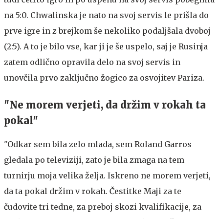
na 5:0. Chwalinska je nato na svoj servis le prišla do
prve igre in z brejkom še nekoliko podaljšala dvoboj
(2:5). A to je bilo vse, kar ji je še uspelo, saj je Rusinja
zatem odlično opravila delo na svoj servis in
unovčila prvo zaključno žogico za osvojitev Pariza.
"Ne morem verjeti, da držim v rokah ta
pokal"
"Odkar sem bila zelo mlada, sem Roland Garros
gledala po televiziji, zato je bila zmaga na tem
turnirju moja velika želja. Iskreno ne morem verjeti,
da ta pokal držim v rokah. Čestitke Maji za te
čudovite tri tedne, za preboj skozi kvalifikacije, za