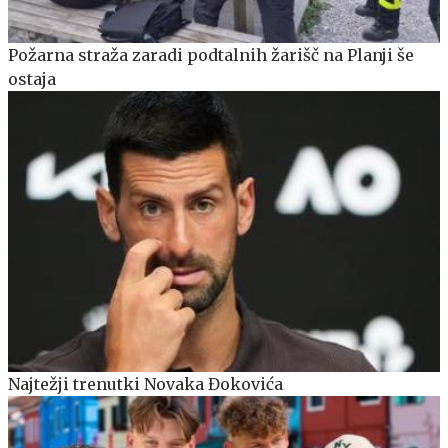
Požarna straža zaradi podtalnih žarišč na Planji še
ostaja
Najtežji trenutki Novaka Đokovića