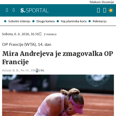
Telekom Slovenije
Sobotni intervju
Druga kariera
Naj planinska koča
Rekreacija
Sobota, 6. 6. 2026, 16.50
2 meseca
OP Francije (WTA), 14. dan
Mira Andrejeva je zmagovalka OP
Francije
Avtorji:
B. B.,
Pe. M.,
STA
0,96