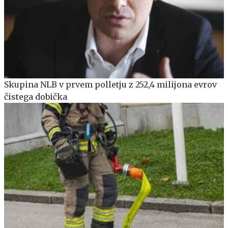
Skupina NLB v prvem polletju z 252,4 milijona evrov
čistega dobička