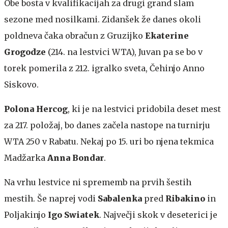
Obe bosta v kvalifikacijah za drugi grand slam
sezone med nosilkami. Zidanšek že danes okoli
poldneva čaka obračun z Gruzijko
Ekaterine
Grogodze
(214. na lestvici WTA), Juvan pa se bo v
torek pomerila z 212. igralko sveta, Čehinjo Anno
Siskovo.
Polona Hercog
, ki je na lestvici pridobila deset mest
za 217. položaj, bo danes začela nastope na turnirju
WTA 250 v Rabatu. Nekaj po 15. uri bo njena tekmica
Madžarka
Anna Bondar
.
Na vrhu lestvice ni sprememb na prvih šestih
mestih. Še naprej vodi
Sabalenka
pred
Ribakino
in
Poljakinjo
Igo Swiatek
. Največji skok v deseterici je