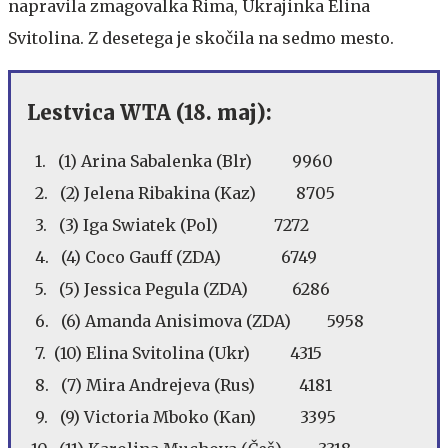
napravila zmagovalka Rima, Ukrajinka Elina
Svitolina. Z desetega je skočila na sedmo mesto.
Lestvica WTA (18. maj):
1. (1) Arina Sabalenka (Blr) 9960
2. (2) Jelena Ribakina (Kaz) 8705
3. (3) Iga Swiatek (Pol) 7272
4. (4) Coco Gauff (ZDA) 6749
5. (5) Jessica Pegula (ZDA) 6286
6. (6) Amanda Anisimova (ZDA) 5958
7. (10) Elina Svitolina (Ukr) 4315
8. (7) Mira Andrejeva (Rus) 4181
9. (9) Victoria Mboko (Kan) 3395