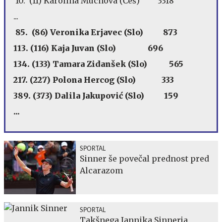
10. (11) Karolina Muchova (Češ) 3318
...
85. (86) Veronika Erjavec (Slo) 873
113. (116) Kaja Juvan (Slo) 696
134. (133) Tamara Zidanšek (Slo) 565
217. (227) Polona Hercog (Slo) 333
389. (373) Dalila Jakupović (Slo) 159
...
SPORTAL
Sinner še povečal prednost pred
Alcarazom
SPORTAL
Takšnega Jannika Sinnerja