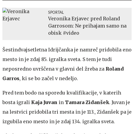
SPORTAL
Veronika Erjavec pred Roland
Garrosom: Ne prihajam samo na
obisk #video
Šestindvajsetletna Idrijčanka je namreč pridobila eno
mesto in je zdaj 85. igralka sveta. S tem je tudi
neposredno uvrščena v glavni del žreba za
Roland
Garros
, ki se bo začel v nedeljo.
Pred tem bodo na sporedu kvalifikacije, v katerih
bosta igrali
Kaja Juvan
in
Tamara Zidanšek
. Juvan je
na lestvici pridobila tri mesta in je 113., Zidanšek pa je
izgubila eno mesto in je zdaj 134. igralka sveta.