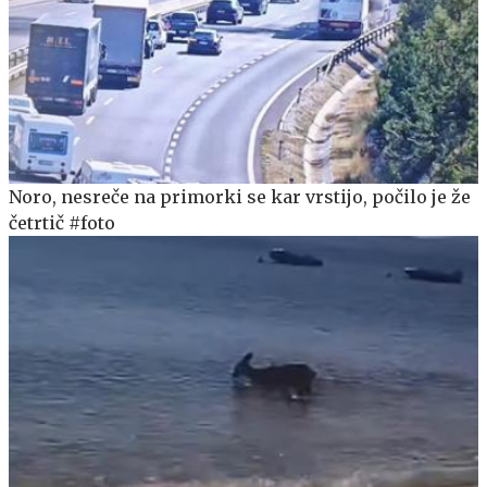
Noro, nesreče na primorki se kar vrstijo, počilo je že
četrtič #foto