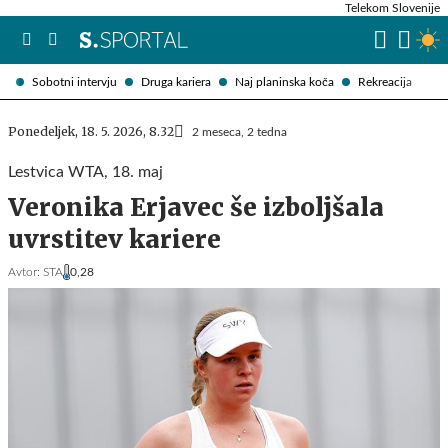
Telekom Slovenije
Sobotni intervju
Druga kariera
Naj planinska koča
Rekreacija
Ponedeljek, 18. 5. 2026, 8.32
2 meseca, 2 tedna
Lestvica WTA, 18. maj
Veronika Erjavec še izboljšala
uvrstitev kariere
Avtor:
STA
0,28