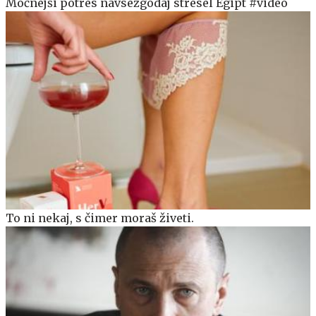
Močnejši potres navsezgodaj stresel Egipt #video
To ni nekaj, s čimer moraš živeti.