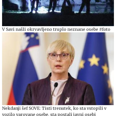
V Savi našli okrvavljeno truplo neznane osebe #foto
Nekdanji šef SOVE: Tisti trenutek, ko sta vstopili v
vozilo varovane osebe, sta postali javni osebi