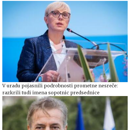
V uradu pojasnili podrobnosti prometne nesreče:
razkrili tudi imena sopotnic predsednice