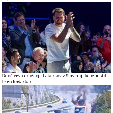
Dončićevo druženje Lakersov v Sloveniji bo izpustil
le en košarkar