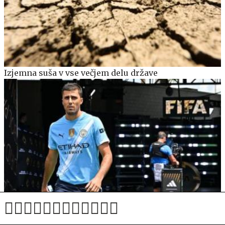
Izjemna suša v vse večjem delu države