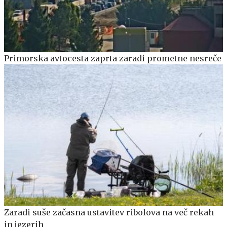
Primorska avtocesta zaprta zaradi prometne nesreče
Zaradi suše začasna ustavitev ribolova na več rekah
in jezerih