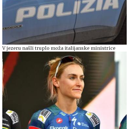
V jezeru našli truplo moža italijanske ministrice