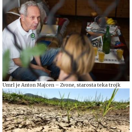
Umrl je Anton Majcen – Zvone, starosta teka trojk