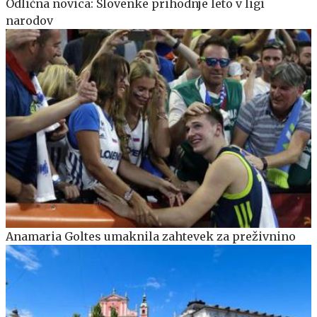
Odlična novica: Slovenke prihodnje leto v ligi
narodov
Anamaria Goltes umaknila zahtevek za preživnino