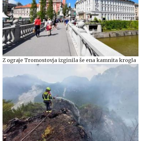
Z ograje Tromostovja izginila še ena kamnita krogla