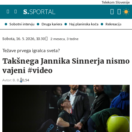
Telekom Slovenije
Sobotni intervju
Druga kariera
Naj planinska koča
Rekreacija
Sobota, 16. 5. 2026, 10.30
2 meseca, 3 tedne
Težave prvega igralca sveta?
Takšnega Jannika Sinnerja nismo
vajeni #video
Avtor:
B. B.
0,54