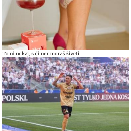
To ni nekaj, s čimer moraš živeti.