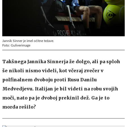
Jannik Sinner je imel očitne težave.
Foto: Guliverimage
Takšnega Jannika Sinnerja že dolgo, ali pa sploh
še nikoli nismo videli, kot včeraj zvečer v
polfinalnem dvoboju proti Rusu Danilu
Medvedjevu. Italijan je bil videti na robu svojih
moči, nato pa je dvoboj prekinil dež. Ga je to
morda rešilo?