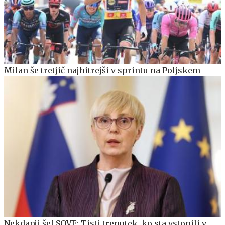
Milan še tretjič najhitrejši v sprintu na Poljskem
Nekdanji šef SOVE: Tisti trenutek, ko sta vstopili v