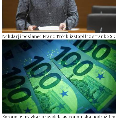
Nekdanji poslanec Franc Trček izstopil iz stranke SD
Evropo je pravkar prizadela astronomska podražitev