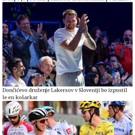
Dončićevo druženje Lakersov v Sloveniji bo izpustil
le en košarkar