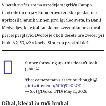
V petek zvečer sta na osrednjem igrišču Campo
Centrale turnirja v Rimu pravo teniško poslastico
uprizorila Jannik Sinner, prvi igralec sveta, in Danil
Medvedjev, ki je italijanskemu zvezdniku povzročal
precej preglavic. Dvoboj je okoli desete ure zvečer pri
izidu 6:2, 5:7, 4:2 v korist Sinnerja prekinil dež.
Sinner throwing up…this doesn’t look
good 😬
That cameraman’s reaction though 🤣
pic.twitter.com/MUQ9Ie0LOD
— SK (@Djoko_UTD)
May 15, 2026
Dihal, klečal in tudi bruhal