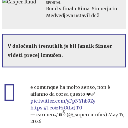
SPORTAL
Ruud v finalu Rima, Sinnerja in
Medvedjeva ustavil dež
V določenih trenutkih je bil Jannik Sinner
videti precej izmučen.
e comunque ha molto senso, non è
affanno da corsa questo ❤️‍🩹
pic.twitter.com/yFpNYhb9Zy
https://t.co/zFzOtLcJT0
— carmen🌙🪩ིྀ (@_supercutofus)
May 15,
2026