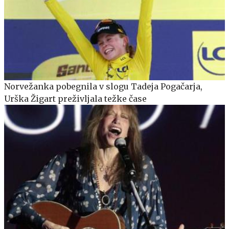
Norvežanka pobegnila v slogu Tadeja Pogačarja,
Urška Žigart preživljala težke čase