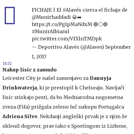
FICHAJE | El
#Alavés
cierra el fichaje de
@Munirhaddadi
😀➡️
https://t.co/Pg1pMaNdxM
🔵⚪️🔵
#MunirAlbiazul
pic.twitter.com/VfXlnTMDpk
— Deportivo Alavés (@Alaves)
September
1, 2017
18:32
Nakup lisic z zamudo
Leicester City je našel zamenjavo za
Dannyja
Drinkwaterja
, ki je prestopil k Chelseaju. Navijači
lisic stiskajo pesti, da bo Mednarodna nogometna
zveza (Fifa) prižgala zeleno luč nakupu Portugalca
Adriena Silve
. Nekdanji angleški prvak je z njim že
sklenil dogovor, prav tako s Sportingom iz Lizbone,