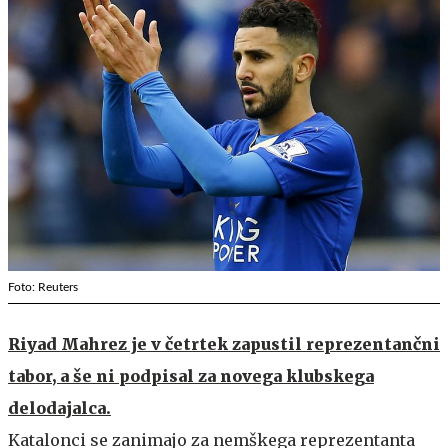
Foto: Reuters
Riyad Mahrez je v četrtek zapustil reprezentančni
tabor, a še ni podpisal za novega klubskega
delodajalca.
Katalonci se zanimajo za nemškega reprezentanta