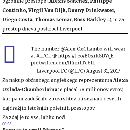
ogromne prestope (
Alexis Sanchez, Philippe
Coutinho, Virgil Van Dijk, Danny Drinkwater,
Diego Costa, Thomas Lemar, Ross Barkley
...), je za
prestop dneva poskrbel Liverpool.
The number
@Alex_OxChambo
will wear
at
#LFC
... 🔴
https://t.co/B0xiKSDYqE
pic.twitter.com/IRmrtTe6fL
— Liverpool FC (@LFC)
August 31, 2017
Za nakup občasnega angleškega reprezentanta
Alexa
Oxlada-Chamberlaina
je plačal 38 milijonov evrov,
kar pa ni zadoščalo za uvrstitev na seznam desetih
najdražjih letošnjih poletnih prestopov.
Za zdaj je to vse, lahko noč!
00:53
Bony se je vrnil "domov"