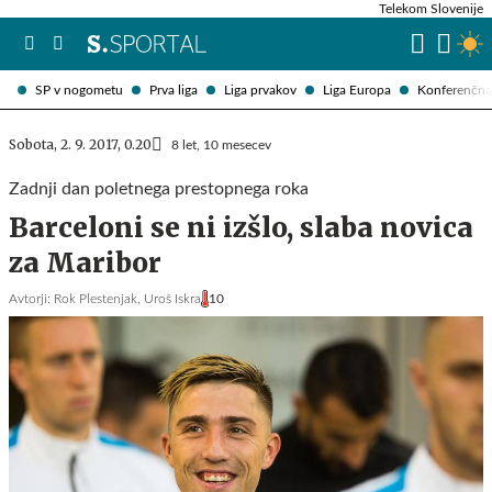
Telekom Slovenije
SP v nogometu
Prva liga
Liga prvakov
Liga Europa
Konferenčna 
Sobota, 2. 9. 2017, 0.20
8 let, 10 mesecev
Zadnji dan poletnega prestopnega roka
Barceloni se ni izšlo, slaba novica
za Maribor
Avtorji:
Rok Plestenjak,
Uroš Iskra
10