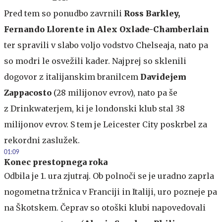
Pred tem so ponudbo zavrnili
Ross Barkley,
Fernando Llorente in Alex Oxlade-Chamberlain
ter spravili v slabo voljo vodstvo Chelseaja, nato pa
so modri le osvežili kader. Najprej so sklenili
dogovor z italijanskim branilcem
Davidejem
Zappacosto
(28 milijonov evrov), nato pa še
z Drinkwaterjem, ki je londonski klub stal 38
milijonov evrov. S tem je Leicester City poskrbel za
rekordni zaslužek.
01:09
Konec prestopnega roka
Odbila je 1. ura zjutraj. Ob polnoči se je uradno zaprla
nogometna tržnica v Franciji in Italiji, uro pozneje pa
na Škotskem. Čeprav so otoški klubi napovedovali