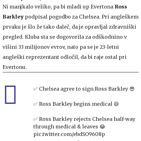
Ni manjkalo veliko, pa bi mladi up Evertona
Ross
Barkley
podpisal pogodbo za Chelsea. Pri angleškem
prvaku je šlo že tako daleč, da je opravljal zdravniški
pregled. Kluba sta se dogovorila za odškodnino v
višini 33 milijonov evrov, nato pa se je 23-letni
angleški reprezentant odločil, da bi raje ostal pri
Evertonu.
✅ Chelsea agree to sign Ross Barkley 😎
✅ Ross Barkley begins medical 😄
✅ Ross Barkley rejects Chelsea half-way
through medical & leaves 😂
pic.twitter.com/ebdSO9608p