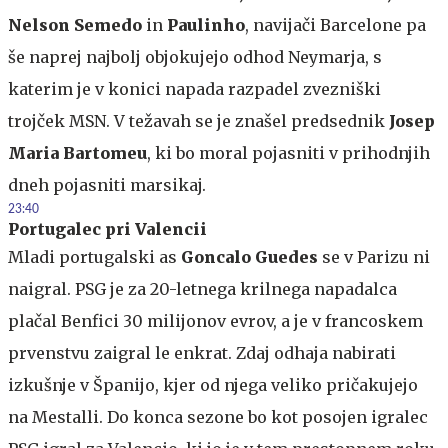
Nelson Semedo
in
Paulinho
, navijači Barcelone pa
še naprej najbolj objokujejo odhod Neymarja, s
katerim je v konici napada razpadel zvezniški
trojček MSN. V težavah se je znašel predsednik
Josep
Maria Bartomeu
, ki bo moral pojasniti v prihodnjih
dneh pojasniti marsikaj.
23:40
Portugalec pri Valencii
Mladi portugalski as
Goncalo Guedes
se v Parizu ni
naigral. PSG je za 20-letnega krilnega napadalca
plačal Benfici 30 milijonov evrov, a je v francoskem
prvenstvu zaigral le enkrat. Zdaj odhaja nabirati
izkušnje v Španijo, kjer od njega veliko pričakujejo
na Mestalli. Do konca sezone bo kot posojen igralec