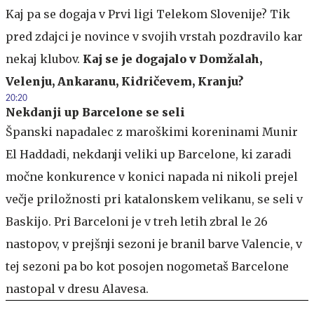
Kaj pa se dogaja v Prvi ligi Telekom Slovenije? Tik
pred zdajci je novince v svojih vrstah pozdravilo kar
nekaj klubov.
Kaj se je dogajalo v Domžalah,
Velenju, Ankaranu, Kidričevem, Kranju?
20:20
Nekdanji up Barcelone se seli
Španski napadalec z maroškimi koreninami Munir
El Haddadi, nekdanji veliki up Barcelone, ki zaradi
močne konkurence v konici napada ni nikoli prejel
večje priložnosti pri katalonskem velikanu, se seli v
Baskijo. Pri Barceloni je v treh letih zbral le 26
nastopov, v prejšnji sezoni je branil barve Valencie, v
tej sezoni pa bo kot posojen nogometaš Barcelone
nastopal v dresu Alavesa.