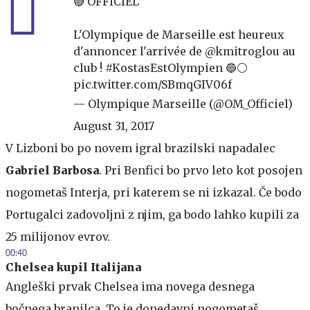
🔴 OFFICIEL
L'Olympique de Marseille est heureux
d'annoncer l'arrivée de
@kmitroglou
au
club !
#KostasEstOlympien
🔵⚪️
pic.twitter.com/SBmqGIV06f
— Olympique Marseille (@OM_Officiel)
August 31, 2017
V Lizboni bo po novem igral brazilski napadalec
Gabriel Barbosa
. Pri Benfici bo prvo leto kot posojen
nogometaš Interja, pri katerem se ni izkazal. Če bodo
Portugalci zadovoljni z njim, ga bodo lahko kupili za
25 milijonov evrov.
00:40
Chelsea kupil Italijana
Angleški prvak Chelsea ima novega desnega
bočnega branilca. To je donedavni nogometaš