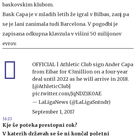
baskovskim klubom.
Bask Capa je v mladih letih že igral v Bilbau, zanj pa
se je lani zanimala tudi Barcelona. V pogodbi je
zapisana odkupna klavzula v višini 50 milijonov
evrov.
OFFICIAL | Athletic Club sign Ander Capa
from Eibar for €3million on a four-year
deal until 2022 as he will arrive in 2018.
[
@AthleticClub
]
pic.twitter.com/JqNDZ1K0AE
— LaLigaNews (@LaLigaSntndr)
September 1, 2017
16:23
Kje še poteka prestopni rok?
V katerih državah se še ni končal poletni