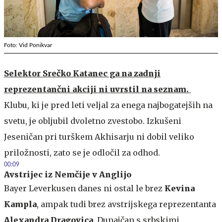
Foto: Vid Ponikvar
Selektor Srečko Katanec ga na zadnji
reprezentančni akciji ni uvrstil na seznam.
Klubu, ki je pred leti veljal za enega najbogatejših na
svetu, je obljubil dvoletno zvestobo. Izkušeni
Jeseničan pri turškem Akhisarju ni dobil veliko
priložnosti, zato se je odločil za odhod.
00:09
Avstrijec iz Nemčije v Anglijo
Bayer Leverkusen danes ni ostal le brez
Kevina
Kampla
, ampak tudi brez avstrijskega reprezentanta
Alexandra Dragovica
. Dunajčan s srbskimi