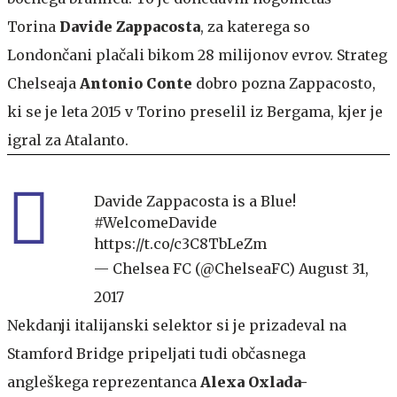
Torina
Davide Zappacosta
, za katerega so
Londončani plačali bikom 28 milijonov evrov. Strateg
Chelseaja
Antonio Conte
dobro pozna Zappacosto,
ki se je leta 2015 v Torino preselil iz Bergama, kjer je
igral za Atalanto.
Davide Zappacosta is a Blue!
#WelcomeDavide
https://t.co/c3C8TbLeZm
— Chelsea FC (@ChelseaFC)
August 31,
2017
Nekdanji italijanski selektor si je prizadeval na
Stamford Bridge pripeljati tudi občasnega
angleškega reprezentanca
Alexa Oxlada-