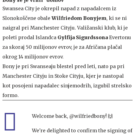
Swansea City je okrepil napad z napadalcem iz
Slonokoščene obale
Wilfriedom Bonyjem
, ki se ni
naigral pri Manchester Cityju. Valižanski klub, ki je
poleti prodal Islandca
Gylfija Sigurdssona
Evertonu
za skoraj 50 milijonov evrov, je za Afričana plačal
okrog 14 milijonov evrov.
Bony je pri Swanseaju blestel pred leti, nato pa pri
Manchester Cityju in Stoke Cityju, kjer je nastopal
kot posojeni napadalec sinjemodrih, izgubil strelsko
formo.
Welcome back,
@wilfriedbony
! 🙌
We're delighted to confirm the signing of