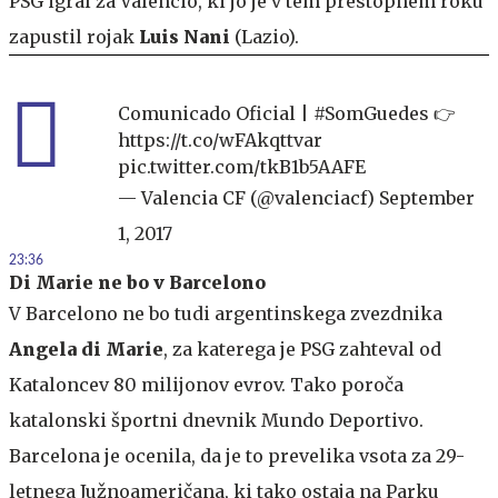
PSG igral za Valencio, ki jo je v tem prestopnem roku
zapustil rojak
Luis Nani
(Lazio).
Comunicado Oficial |
#SomGuedes
👉
https://t.co/wFAkqttvar
pic.twitter.com/tkB1b5AAFE
— Valencia CF (@valenciacf)
September
1, 2017
23:36
Di Marie ne bo v Barcelono
V Barcelono ne bo tudi argentinskega zvezdnika
Angela di Marie
, za katerega je PSG zahteval od
Kataloncev 80 milijonov evrov. Tako poroča
katalonski športni dnevnik Mundo Deportivo.
Barcelona je ocenila, da je to prevelika vsota za 29-
letnega Južnoameričana, ki tako ostaja na Parku