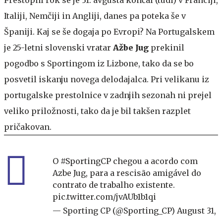
Italiji, Nemčiji in Angliji, danes pa poteka še v
Španiji. Kaj se še dogaja po Evropi? Na Portugalskem
je 25-letni slovenski vratar
Ažbe Jug
prekinil
pogodbo s Sportingom iz Lizbone, tako da se bo
posvetil iskanju novega delodajalca. Pri velikanu iz
portugalske prestolnice v zadnjih sezonah ni prejel
veliko priložnosti, tako da je bil takšen razplet
pričakovan.
O
#SportingCP
chegou a acordo com
Azbe Jug, para a rescisão amigável do
contrato de trabalho existente.
pic.twitter.com/jvAUb1b1qi
— Sporting CP (@Sporting_CP)
August 31,