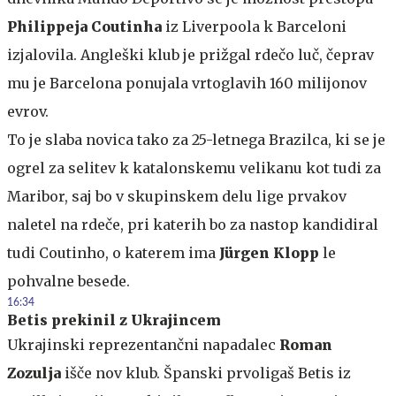
Philippeja Coutinha
iz Liverpoola k Barceloni
izjalovila. Angleški klub je prižgal rdečo luč, čeprav
mu je Barcelona ponujala vrtoglavih 160 milijonov
evrov.
To je slaba novica tako za 25-letnega Brazilca, ki se je
ogrel za selitev k katalonskemu velikanu kot tudi za
Maribor, saj bo v skupinskem delu lige prvakov
naletel na rdeče, pri katerih bo za nastop kandidiral
tudi Coutinho, o katerem ima
Jürgen Klopp
le
pohvalne besede.
16:34
Betis prekinil z Ukrajincem
Ukrajinski reprezentančni napadalec
Roman
Zozulja
išče nov klub. Španski prvoligaš Betis iz