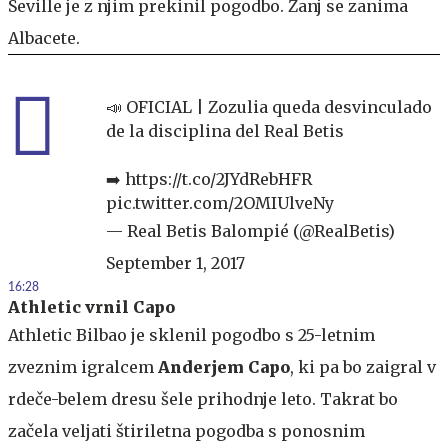
Seville je z njim prekinil pogodbo. Zanj se zanima
Albacete.
📣 OFICIAL | Zozulia queda desvinculado
de la disciplina del Real Betis
➡️
https://t.co/2JYdRebHFR
pic.twitter.com/2OMIUlveNy
— Real Betis Balompié (@RealBetis)
September 1, 2017
16:28
Athletic vrnil Capo
Athletic Bilbao je sklenil pogodbo s 25-letnim
zveznim igralcem
Anderjem Capo
, ki pa bo zaigral v
rdeče-belem dresu šele prihodnje leto. Takrat bo
začela veljati štiriletna pogodba s ponosnim