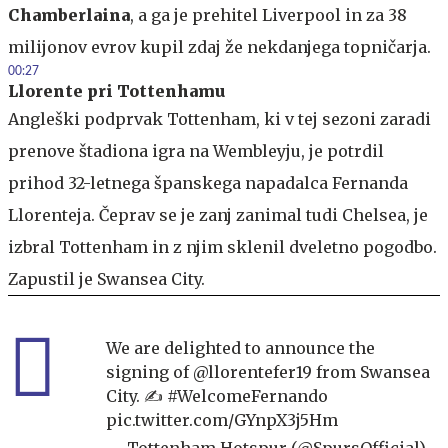
Chamberlaina
, a ga je prehitel Liverpool in za 38
milijonov evrov kupil zdaj že nekdanjega topničarja.
00:27
Llorente pri Tottenhamu
Angleški podprvak Tottenham, ki v tej sezoni zaradi
prenove štadiona igra na Wembleyju, je potrdil
prihod 32-letnega španskega napadalca Fernanda
Llorenteja. Čeprav se je zanj zanimal tudi Chelsea, je
izbral Tottenham in z njim sklenil dveletno pogodbo.
Zapustil je Swansea City.
We are delighted to announce the
signing of
@llorentefer19
from Swansea
City. ✍️
#WelcomeFernando
pic.twitter.com/GYnpX3j5Hm
— Tottenham Hotspur (@SpursOfficial)