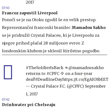
2017
07:43
Francoz zapustil Liverpool
Ponoči se je na Otoku zgodil še en velik prestop.
Reprezentančni francoski branilec
Mamadou Sakho
se je pridružil Crystal Palaceu, ki je Liverpoolu za
njegov prihod plačal 28 milijonov evrov. Z
londonskim klubom je sklenil štiriletno pogodbo.
#TheSoldierIsBack
👊
@mamadousakho
returns to
#CPFC
🦅 on a four-year
deal!
#DeadlineDay
https://t.co/EgAIOSbEET
— Crystal Palace F.C. (@CPFC)
September
1, 2017
07:42
Drinkwater pri Chelseaju