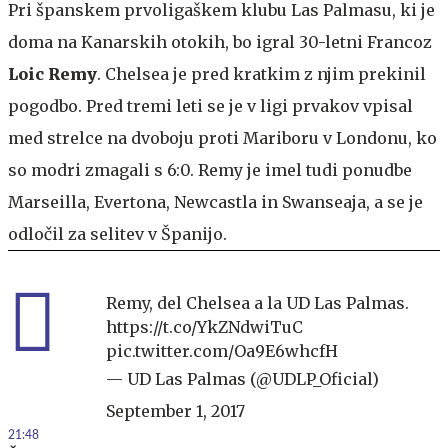
Pri španskem prvoligaškem klubu Las Palmasu, ki je
doma na Kanarskih otokih, bo igral 30-letni Francoz
Loic Remy
. Chelsea je pred kratkim z njim prekinil
pogodbo. Pred tremi leti se je v ligi prvakov vpisal
med strelce na dvoboju proti Mariboru v Londonu, ko
so modri zmagali s 6:0. Remy je imel tudi ponudbe
Marseilla, Evertona, Newcastla in Swanseaja, a se je
odločil za selitev v Španijo.
Remy, del Chelsea a la UD Las Palmas.
https://t.co/YkZNdwiTuC
pic.twitter.com/Oa9E6whcfH
— UD Las Palmas (@UDLP_Oficial)
September 1, 2017
21:48