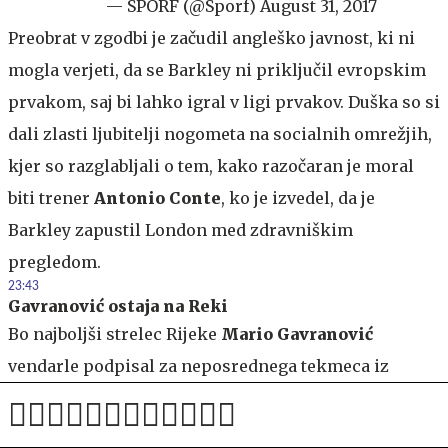
— SPORF (@Sporf)
August 31, 2017
Preobrat v zgodbi je začudil angleško javnost, ki ni
mogla verjeti, da se Barkley ni priključil evropskim
prvakom, saj bi lahko igral v ligi prvakov. Duška so si
dali zlasti ljubitelji nogometa na socialnih omrežjih,
kjer so razglabljali o tem, kako razočaran je moral
biti trener
Antonio Conte
, ko je izvedel, da je
Barkley zapustil London med zdravniškim
pregledom.
23:43
Gavranović ostaja na Reki
Bo najboljši strelec Rijeke
Mario Gavranović
vendarle podpisal za neposrednega tekmeca iz
hrvaške prestolnice in postal napadalec zagrebškega
Dinama? Danes še ne. Hrvaški športni dnevnik