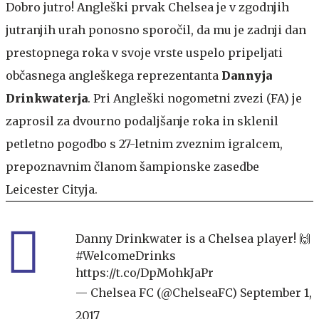
Dobro jutro! Angleški prvak Chelsea je v zgodnjih
jutranjih urah ponosno sporočil, da mu je zadnji dan
prestopnega roka v svoje vrste uspelo pripeljati
občasnega angleškega reprezentanta
Dannyja
Drinkwaterja
. Pri Angleški nogometni zvezi (FA) je
zaprosil za dvourno podaljšanje roka in sklenil
petletno pogodbo s 27-letnim zveznim igralcem,
prepoznavnim članom šampionske zasedbe
Leicester Cityja.
Danny Drinkwater is a Chelsea player! 🙌
#WelcomeDrinks
https://t.co/DpMohkJaPr
— Chelsea FC (@ChelseaFC)
September 1,
2017