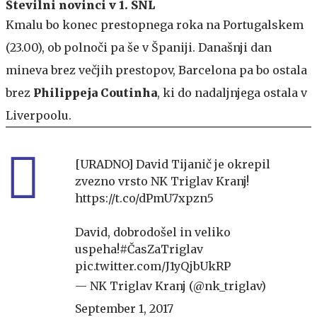
Številni novinci v 1. SNL
Kmalu bo konec prestopnega roka na Portugalskem
(23.00), ob polnoči pa še v Španiji. Današnji dan
mineva brez večjih prestopov, Barcelona pa bo ostala
brez
Philippeja Coutinha
, ki do nadaljnjega ostala v
Liverpoolu.
[URADNO] David Tijanič je okrepil
zvezno vrsto NK Triglav Kranj!
https://t.co/dPmU7xpzn5
David, dobrodošel in veliko
uspeha!
#ČasZaTriglav
pic.twitter.com/J1yQjbUkRP
— NK Triglav Kranj (@nk_triglav)
September 1, 2017