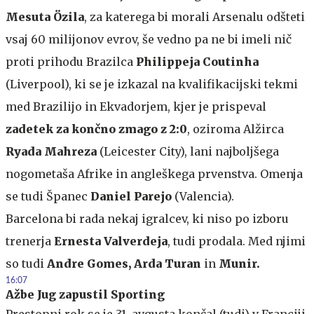
Mesuta Özila
, za katerega bi morali Arsenalu odšteti
vsaj 60 milijonov evrov, še vedno pa ne bi imeli nič
proti prihodu Brazilca
Philippeja Coutinha
(Liverpool), ki se je izkazal na kvalifikacijski tekmi
med Brazilijo in Ekvadorjem, kjer je prispeval
zadetek za končno zmago z 2:0
, oziroma Alžirca
Ryada Mahreza
(Leicester City), lani najboljšega
nogometaša Afrike in angleškega prvenstva. Omenja
se tudi Španec
Daniel Parejo
(Valencia).
Barcelona bi rada nekaj igralcev, ki niso po izboru
trenerja
Ernesta Valverdeja
, tudi prodala. Med njimi
so tudi
Andre Gomes, Arda Turan
in
Munir.
16:07
Ažbe Jug zapustil Sporting
Prestopni rok se je 31. avgusta končal (tudi) v Franciji,