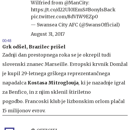
Wilfried from
@ManCity
:
https://t.co/d22Ul0IEmS
#BonyIsBack
pic.twitter.com/8dVIW9EZp0
— Swansea City AFC (@SwansOfficial)
August 31, 2017
00:48
Grk odšel, Brazilec prišel
Zadnji dan prestopnega roka se je okrepil tudi
slovenski znanec Marseille. Evropski krvnik Domžal
je kupil 29-letnega grškega reprezentančnega
napadalca
Kostasa Mitroglouja
, ki je nazadnje igral
za Benfico, in z njim sklenil štiriletno
pogodbo. Francoski klub je lizbonskim orlom plačal
15 milijonov evrov.