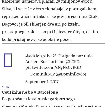
kateremu namerava plačati 29 milijonov evrov.
Silva, ki se je še v četrtek nahajal v portugalskem
reprezentančnem taboru, se je že preselil na Otok.
Dogovor je bil sklenjen dve uri po izteku
prestopnega roka, a so pri Leicester Cityju, da jim
bodo pristojne zveze odobrile posel.
@adrien_silva23
Obrigado por tudo
Adrien! Boa sorte no
@LCFC
.
pic.twitter.com/sNyNsCvRGD
— DominikSCP (@Dominik966)
September 1, 2017
18:07
Coutinha ne bo v Barcelono
Po poročanju katalonskega športnega
dnevnika Mundo Deportivo se je možnost prestopa