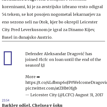
koreninami, ki je za avstrijsko izbrano vrsto odigral
54 tekem, se kot posojen nogometaš lekarnarjev za
eno sezono seli na Otok, kjer bo okrepil Leicester
City. Pred Leverkusnom je igral za Dinamo Kijev,
Basel in dunajsko Austrio.
Defender Aleksandar Dragović has
joined
#lcfc
on loan until the end of the
season! 🙌
More ➡️
https://t.co/4Ldbmp6oJP
#WelcomeDragovi
pic.twitter.com/atZHbt0fgb
— Leicester City (@LCFC)
August 31, 2017
23:54
Barkley odšel, Chelsea v šoku