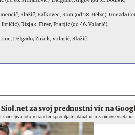
emenčič, Blažič, Balkovec, Rom (od 58. Hebaj), Gnezda Če
Ibričić), Bizjak, Firer, Franjić (od 46. Volarič).
rimc, Delgado; Žužek, Volarič, Blažič.
 Siol.net za svoj prednostni vir na Goog
n zanesljivo informirani ter spremljajte aktualne in zanimive vsebine.