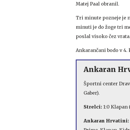
Matej Paal obranil.
Tri minute pozneje je n
minuti je do žoge tri m
poslal visoko čez vrata
Ankarančani bodo v 4. 
Ankaran Hrvat
Športni center Drav
Gaber).
Strelci:
1:0 Klapan (5
Ankaran Hrvatini:
Primc, Klapan, Kidri