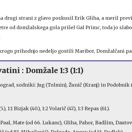
a drugi strani z glavo poskusil Erik Gliha, a meril previ
etre od domžalskega gola prišel Gal Primc, toda jo slabo
.
krogu prihodnjo nedeljo gostili Maribor, Domžalčani pa
ini : Domžale 1:3 (1:1)
ograd, sodniki: Jug (Tolmin), Žunič (Kranj) in Podobnik 
.), 1:1 Bizjak (40.), 1:2 Volarič (47.), 1:3 Repas (61.).
Paal, Mate (od 66. Lukanc), Gliha, Pahor, Badžim, Dautov
č (od 83. Mihailović), Delgado, Angov (od 51. Dodlek).