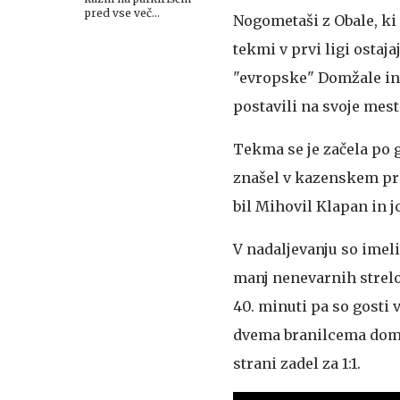
pred vse več
Nogometaši z Obale, ki
trgovinami: za ves dan
tudi 50 evrov!
tekmi v prvi ligi ostaj
"evropske" Domžale in d
postavili na svoje mest
Tekma se je začela po 
znašel v kazenskem pro
bil Mihovil Klapan in 
V nadaljevanju so imeli 
manj nenevarnih strelo
40. minuti pa so gosti 
dvema branilcema domač
strani zadel za 1:1.