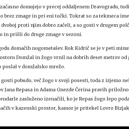
 začasno domujejo v precej oddaljenem Dravogradu, tudi 
ajo brez zmage in pri eni točki. Tokrat so za tekmeca ime
voboj proti njim dobro začeli, a so gosti v drugem polč
o in prišli do druge zmage v sezoni.
godu domačih nogometašev. Rok Kidrič se je v peti minu
storu Domžal in žogo vrnil na dobrih deset metrov od g
jo poslal v domžalsko mrežo.
gosti pobudo, več žogo v svoji posesti, toda z izjemo nek
v Jana Repasa in Adama Gnezde Čerina pravih priložnost
vendarle zasluženo izenačili, ko je Repas žogo lepo pod
ih v kazenski prostor, kamor je pritekel Lovro Bizjak 