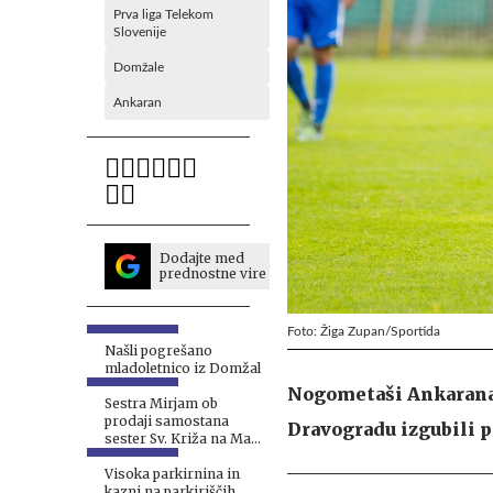
Prva liga Telekom
Slovenije
Domžale
Ankaran
Dodajte med
prednostne vire
Foto: Žiga Zupan/Sportida
Našli pogrešano
mladoletnico iz Domžal
Nogometaši Ankarana 
Sestra Mirjam ob
prodaji samostana
Dravogradu izgubili pr
sester Sv. Križa na Mali
Loki: Tudi pri levi vladi
se da sodelovati s
Visoka parkirnina in
Cerkvijo #foto #video
kazni na parkiriščih