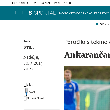
Info in obvestila
Tehnik
TV SPORED
Bizi
Najdi.si
Itis.si
1188
NOGOMET
KOŠARKA
KOLESARSTVO
SP v n
Avtor:
Poročilo s tekme
STA ,
Ankarančan
Nedelja,
30. 7. 2017,
20.22
9 let
0,08
Natisni članek