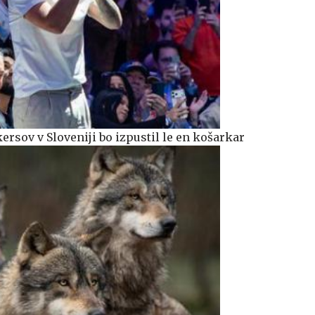
rsov v Sloveniji bo izpustil le en košarkar