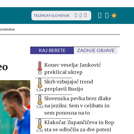
TELEKOM SLOVENIJE
prvenstva
KAJ BERETE
ZADNJE OBJAVE
eo
Konec veselja: Janković
preklical ukrep
10
Skrb vzbujajoč trend
preplavil Rusijo
5,64
Slovenska pevka brez dlake
na jeziku: Sem v celibatu in
5,63
sem ponosna na to
Klakočar Zupančičeva in Rop
sta se odločila za dve potezi
5,55