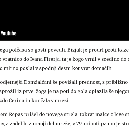
ga polčasa so gosti povedli. Bizjak je prodrl proti ka
 vratnico do Ivana Firerja, ta je žogo vrnil v sredino d
go mirno poslal v spodnji desni kot vrat domačih.
podjetnejši Domžalčani še povišali prednost, s približno
sprožil iz prve, žoga je na poti do gola oplazila še njeg
zdo Čerina in končala v mreži.
ženi Repas prišel do novega strela, tokrat malce z leve s
, a zadel le zunanji del mreže, v 79. minuti pa mu je str