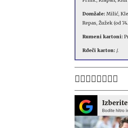
Domžale:
Milić, Kl
Repas, Žužek (od 74. 
Rumeni kartoni:
P
Rdeči karton:
/.
Izberite
Bodite hitro i