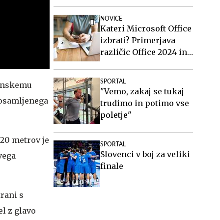
NOVICE
Kateri Microsoft Office
izbrati? Primerjava
različic Office 2024 in
Office 2021.
SPORTAL
zenskemu
"Vemo, zakaj se tukaj
o osamljenega
trudimo in potimo vse
poletje"
 20 metrov je
SPORTAL
Slovenci v boj za veliki
ovega
finale
trani s
el z glavo