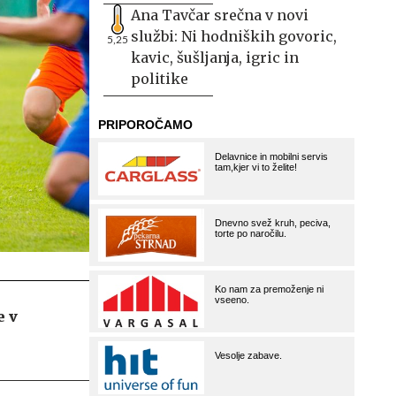
Ana Tavčar srečna v novi
službi: Ni hodniških govoric,
5,25
kavic, šušljanja, igric in
politike
e v