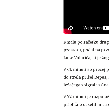
Kmalu po začetku druge
prostoru, podal na prvo
Luke Volariča, ki je žo
V 61. minuti so precej 
do strela prišel Repas, 
ležečega soigralca Gne
V 77. minuti je razpolo
približno desetih metrov