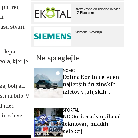
po tretji
li
asu stvari
ti lepo
Ne spreglejte
ola, kjer je
NOVICE
Dolina Koritnice: eden
najlepših družinskih
aj bolj ali
izletov v Julijskih
i ni bilo. V
Alpah
al med
SPORTAL
in z leve
ND Gorica odstopilo od
tekmovanj mladih
selekcij