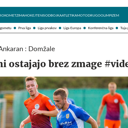
Želite prejemati e-novice?
Uživajmo pametno
ROKOMET
ZIMA
HOKEJ
TENIS
ODBOJKA
ATLETIKA
MOTO
DRUGO
OLIMPIZEM
ogometu
Prva liga
Liga prvakov
Liga Europa
Konferenčna liga
Tuja 
 Ankaran : Domžale
i ostajajo brez zmage #vid