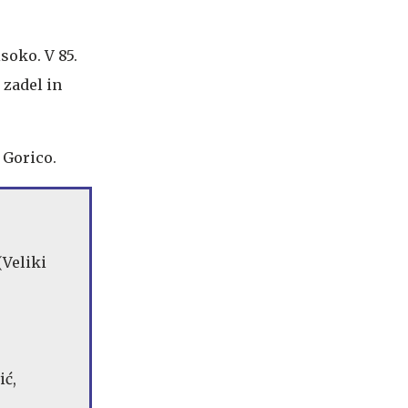
soko. V 85.
 zadel in
 Gorico.
(Veliki
ić,