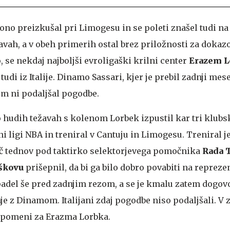
ono preizkušal pri Limogesu in se poleti znašel tudi na
vah, a v obeh primerih ostal brez priložnosti za dokaz
, se nekdaj najboljši evroligaški krilni center
Erazem L
udi iz Italije. Dinamo Sassari, kjer je prebil zadnji mes
m ni podaljšal pogodbe.
 hudih težavah s kolenom Lorbek izpustil kar tri klubs
ni ligi NBA in treniral v Cantuju in Limogesu. Treniral je
 več tednov pod taktirko selektorjevega pomočnika
Rada 
škovu
prišepnil, da bi ga bilo dobro povabiti na reprez
padel še pred zadnjim rezom, a se je kmalu zatem dogovo
 z Dinamom. Italijani zdaj pogodbe niso podaljšali. V 
to pomeni za Erazma Lorbka.