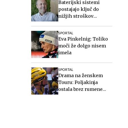
Baterijski sistemi
postajajo ključ do
nižjih stroškov
elektrike v podjetjih
SPORTAL
Eva Pinkelnig: Toliko
moči že dolgo nisem
imela
SPORTAL
Drama na ženskem
Touru: Poljakinja
ostala brez rumene
majice in besnela nad
tekmico