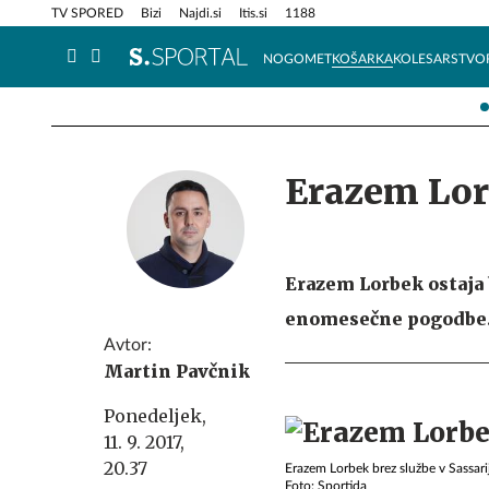
Info in obvestila
Tehnik
TV SPORED
Bizi
Najdi.si
Itis.si
1188
NOGOMET
KOŠARKA
KOLESARSTVO
Erazem Lor
Erazem Lorbek ostaja 
enomesečne pogodbe
Avtor:
Martin Pavčnik
Ponedeljek,
11. 9. 2017,
20.37
Erazem Lorbek brez službe v Sassari
Foto: Sportida