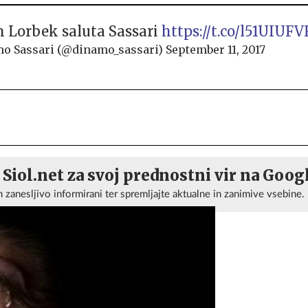
 Lorbek saluta Sassari
https://t.co/l51UIUFV
o Sassari (@dinamo_sassari)
September 11, 2017
 Siol.net za svoj prednostni vir na Goog
n zanesljivo informirani ter spremljajte aktualne in zanimive vsebine.