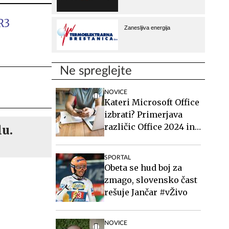
R3
Ne spreglejte
NOVICE
Kateri Microsoft Office
izbrati? Primerjava
različic Office 2024 in
lu.
Office 2021.
SPORTAL
Obeta se hud boj za
zmago, slovensko čast
rešuje Jančar #vŽivo
NOVICE