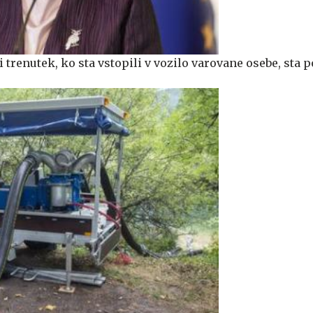
 trenutek, ko sta vstopili v vozilo varovane osebe, sta p