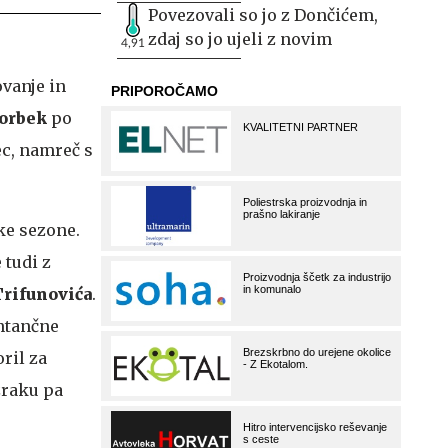
Povezovali so jo z Dončićem,
zdaj so jo ujeli z novim
4,91
ovanje in
orbek
po
ec, namreč s
ke sezone.
 tudi z
Trifunovića
.
entančne
ril za
zraku pa