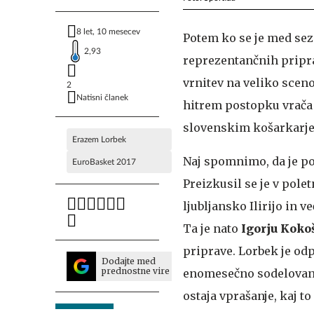
8 let, 10 mesecev
Potem ko se je med sez
2,93
reprezentančnih pripra
vrnitev na veliko sceno
2
Natisni članek
hitrem postopku vrača t
slovenskim košarkarje
Erazem Lorbek
Naj spomnimo, da je po
EuroBasket 2017
Preizkusil se je v polet
ljubljansko Ilirijo in
Ta je nato
Igorju Koko
priprave. Lorbek je od
Dodajte med
prednostne vire
enomesečno sodelovanje
ostaja vprašanje, kaj 