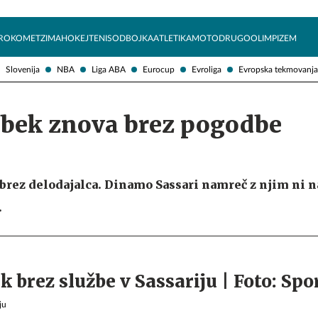
Želite prejemati e-novice?
Uživajmo pametno
ROKOMET
ZIMA
HOKEJ
TENIS
ODBOJKA
ATLETIKA
MOTO
DRUGO
OLIMPIZEM
Slovenija
NBA
Liga ABA
Eurocup
Evroliga
Evropska tekmovanja
bek znova brez pogodbe
brez delodajalca. Dinamo Sassari namreč z njim ni 
.
ju