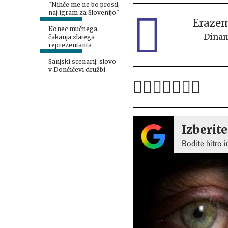
"Nihče me ne bo prosil,
naj igram za Slovenijo"
Erazem
Konec mučnega
— Dinam
čakanja zlatega
reprezentanta
Sanjski scenarij: slovo
v Dončićevi družbi
Izberite
Bodite hitro i