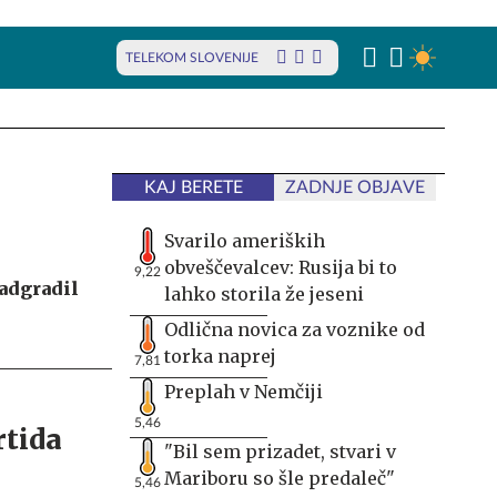
TELEKOM SLOVENIJE
KAJ BERETE
ZADNJE OBJAVE
Svarilo ameriških
obveščevalcev: Rusija bi to
9,22
nadgradil
lahko storila že jeseni
Odlična novica za voznike od
torka naprej
7,81
Preplah v Nemčiji
5,46
"Bil sem prizadet, stvari v
Mariboru so šle predaleč"
5,46