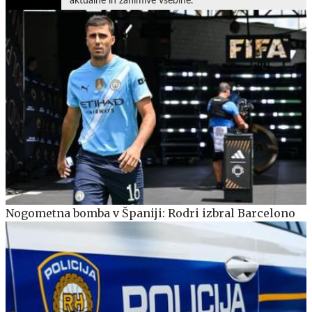
aktualne in zanimive vsebine.
Nogometna bomba v Španiji: Rodri izbral Barcelono