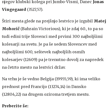
njegov klubski kolega pri Jumbo-Vismi, Danec
Jonas
Vingegaard
(3527,57).
Štiri mesta glede na prejšnjo lestvico je izgubil
Matej
Mohorič
(Bahrain Victorious), ki je zdaj 60., to pa so
tudi edini trije Slovenci med prvimi 300 najboljšimi
kolesarji na svetu. Je pa še sedem Slovencev med
najboljšimi 600, seštevek najboljših osmih
kolesarjev (12609) pa je trenutno dovolj za napredek
na četrto mesto na lestvici držav.
Na vrhu je še vedno Belgija (19955,59), ki ima veliko
prednost pred Francijo (13274,14) in Dansko
(12804,22) na drugem oziroma tretjem mestu.
Preberite še: