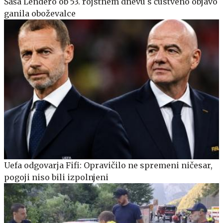
Saša Lendero ob 53. rojstnem dnevu s čustveno objavo
ganila oboževalce
Uefa odgovarja Fifi: Opravičilo ne spremeni ničesar,
pogoji niso bili izpolnjeni