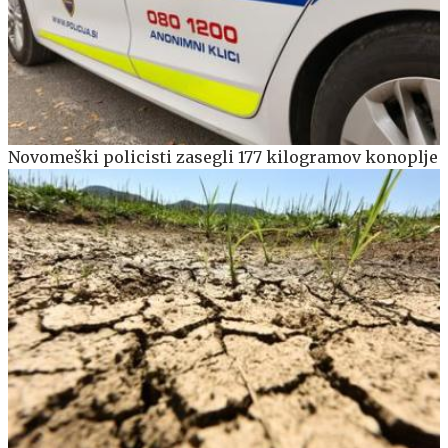
Novomeški policisti zasegli 177 kilogramov konoplje