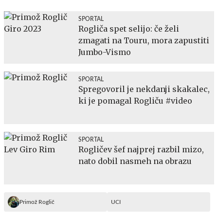
SPORTAL
Rogliča spet selijo: če želi
zmagati na Touru, mora zapustiti
Jumbo-Vismo
SPORTAL
Spregovoril je nekdanji skakalec,
ki je pomagal Rogliču #video
SPORTAL
Rogličev šef najprej razbil mizo,
nato dobil nasmeh na obrazu
Primož Roglič
UCI