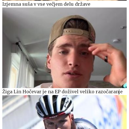
Izjemna suša v vse večjem delu države
Žiga Lin Hočevar je na EP doživel veliko razočaranje