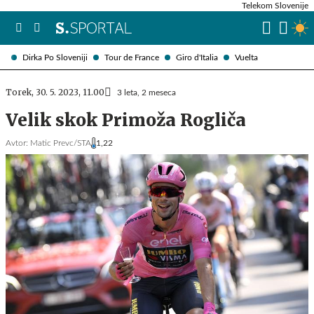
Telekom Slovenije
Dirka Po Sloveniji
Tour de France
Giro d'Italia
Vuelta
Torek, 30. 5. 2023, 11.00
3 leta, 2 meseca
Velik skok Primoža Rogliča
Avtor:
Matic Prevc/STA
1,22