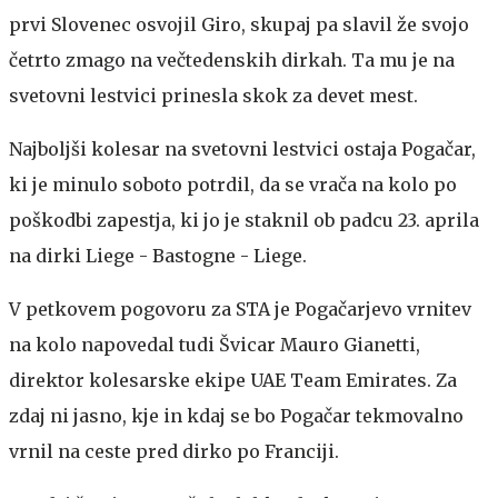
prvi Slovenec osvojil Giro, skupaj pa slavil že svojo
četrto zmago na večtedenskih dirkah. Ta mu je na
svetovni lestvici prinesla skok za devet mest.
Najboljši kolesar na svetovni lestvici ostaja Pogačar,
ki je minulo soboto potrdil, da se vrača na kolo po
poškodbi zapestja, ki jo je staknil ob padcu 23. aprila
na dirki Liege - Bastogne - Liege.
V petkovem pogovoru za STA je Pogačarjevo vrnitev
na kolo napovedal tudi Švicar Mauro Gianetti,
direktor kolesarske ekipe UAE Team Emirates. Za
zdaj ni jasno, kje in kdaj se bo Pogačar tekmovalno
vrnil na ceste pred dirko po Franciji.