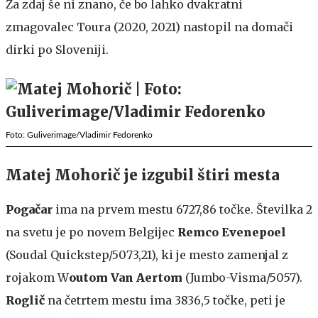
Za zdaj še ni znano, če bo lahko dvakratni
zmagovalec Toura (2020, 2021) nastopil na domači
dirki po Sloveniji.
Foto: Guliverimage/Vladimir Fedorenko
Matej Mohorič je izgubil štiri mesta
Pogačar
ima na prvem mestu 6727,86 točke. Številka 2
na svetu je po novem Belgijec
Remco Evenepoel
(Soudal Quickstep/5073,21), ki je mesto zamenjal z
rojakom W
outom Van Aertom
(Jumbo-Visma/5057).
Roglič
na četrtem mestu ima 3836,5 točke, peti je