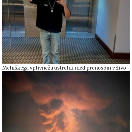
Mehiškega vplivneža ustrelili med prenosom v živo