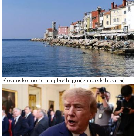
Slovensko morje preplavile gruče morskih cvetač