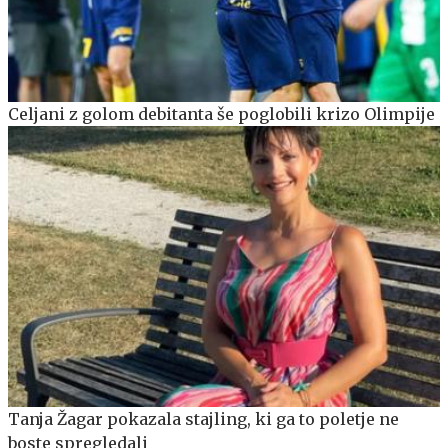
Celjani z golom debitanta še poglobili krizo Olimpije
Tanja Žagar pokazala stajling, ki ga to poletje ne
boste spregledali