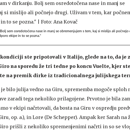
 Bolj sem osredotočena nase in manj se obremenjujem s tem, kaj si mislijo ali počnejo
oro ekipe in to se pozna."
ondiciji ste pripotovali v Italijo, glede na to, da je 
o na sporedu že tri tedne po koncu Vuelte, kjer ste
te na premik dirke iz tradicionalnega julijskega te
 je bilo julija vedno na Giru, sprememba mogoče sploh ni
rave zaradi tega nekoliko prilagojene. Prvotno je bila za
aj smo v ekipi načrtovali, da bosta na Giru v ospredju pr
Giru, op. a.), in Lore (De Schepper). Ampak ker Sarah na 
iro prišli z nekoliko spremenjenimi načrti in so se v