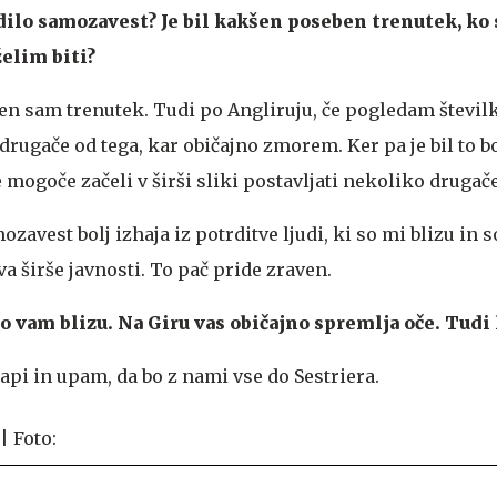
dilo samozavest? Je bil kakšen poseben trenutek, ko s
želim biti?
 en sam trenutek. Tudi po Angliruju, če pogledam številk
o drugače od tega, kar običajno zmorem. Ker pa je bil to 
 mogoče začeli v širši sliki postavljati nekoliko drugače
zavest bolj izhaja iz potrditve ljudi, ki so mi blizu in s
va širše javnosti. To pač pride zraven.
so vam blizu. Na Giru vas običajno spremlja oče. Tudi 
tapi in upam, da bo z nami vse do Sestriera.