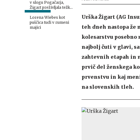
v slogu Pogačarja,
Žigart preživljala težke
čase
Urška Žigart (AG Insu
Lorena Wiebes kot
puščica tudi v rumeni
teh dneh nastopa že 
majici
kolesarstvu posebno m
najbolj čuti v glavi, 
zahtevnih etapah in m
prvič del ženskega ko
prvenstvu in kaj meni
na slovenskih tleh.