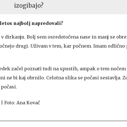
izogibajo?
 letos najbolj napredovali?
 v dirkanju. Bolj sem osredotočena nase in manj se obr
i počnejo drugi. Uživam v tem, kar počnem. Imam odličn
predek začel poznati tudi na spustih, ampak o tem nočem
mi ne bi kaj obrnilo. Celotna slika se počasi sestavlja. Z
 počasi.