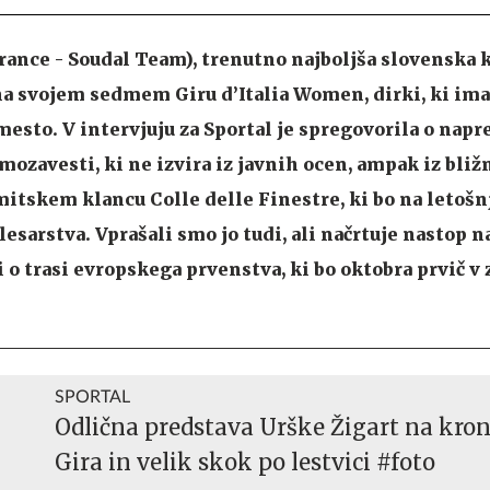
rance - Soudal Team), trenutno najboljša slovenska k
na svojem sedmem Giru d’Italia Women, dirki, ki im
esto. V intervjuju za Sportal je spregovorila o napre
samozavesti, ki ne izvira iz javnih ocen, ampak iz bliž
itskem klancu Colle delle Finestre, ki bo na letoš
lesarstva. Vprašali smo jo tudi, ali načrtuje nastop 
 o trasi evropskega prvenstva, ki bo oktobra prvič v
SPORTAL
Odlična predstava Urške Žigart na kr
Gira in velik skok po lestvici #foto