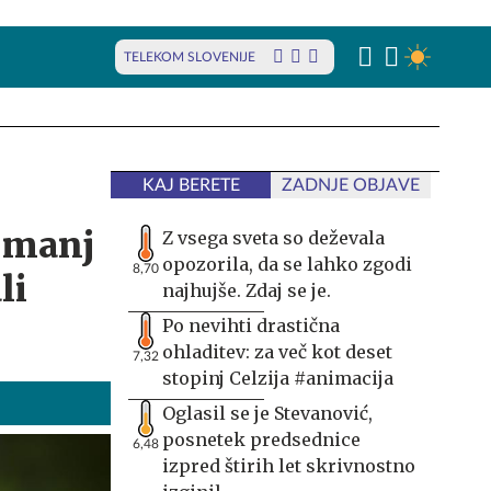
TELEKOM SLOVENIJE
KAJ BERETE
ZADNJE OBJAVE
n manj
Z vsega sveta so deževala
opozorila, da se lahko zgodi
8,70
li
najhujše. Zdaj se je.
Po nevihti drastična
ohladitev: za več kot deset
7,32
stopinj Celzija #animacija
Oglasil se je Stevanović,
posnetek predsednice
6,48
izpred štirih let skrivnostno