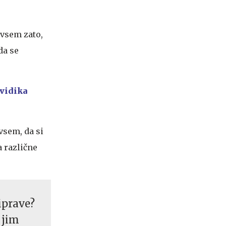
dvsem zato,
da se
 vidika
vsem, da si
a različne
iprave?
 jim