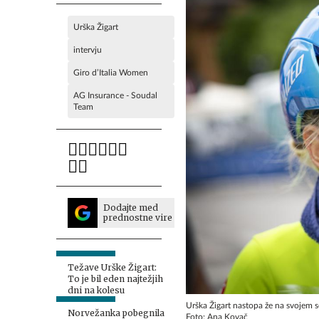
Urška Žigart
intervju
Giro d’Italia Women
AG Insurance - Soudal
Team
Dodajte med
prednostne vire
Težave Urške Žigart:
To je bil eden najtežjih
dni na kolesu
Urška Žigart nastopa že na svojem
Norvežanka pobegnila
Foto: Ana Kovač