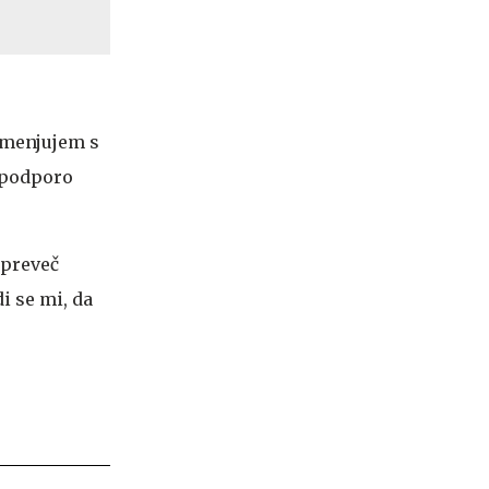
emenjujem s
o podporo
 preveč
di se mi, da