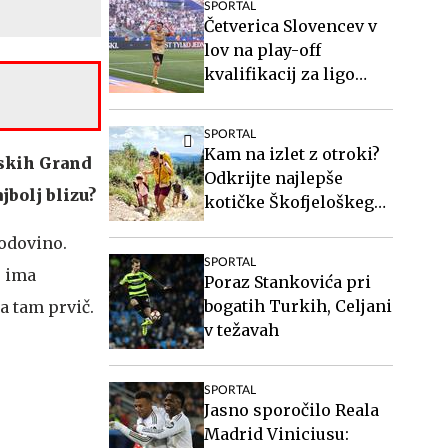
SPORTAL
Četverica Slovencev v
lov na play-off
kvalifikacij za ligo
Europa
SPORTAL
Kam na izlet z otroki?
nskih Grand
Odkrijte najlepše
jbolj blizu?
kotičke Škofjeloškega
hribovja.
godovino.
SPORTAL
o ima
Poraz Stankovića pri
bogatih Turkih, Celjani
a tam prvič.
v težavah
SPORTAL
.
Jasno sporočilo Reala
Madrid Viniciusu: