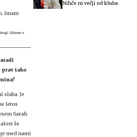
Nihče ni večji od kluba
 drugi. Uživam v
zaradi
 prav tako
rmina?
 slaba. Je
me letos
edvsem Sarah
žalost še
loge med nami