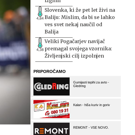
izginil
Slovenka, ki že pet let živi na
Baliju: Mislim, da bi se lahko
4,84
ves svet nekaj naučil od
Balija
Veliki Pogačarjev navijač
premagal svojega vzornika:
4,38
Življenjski cilj izpolnjen