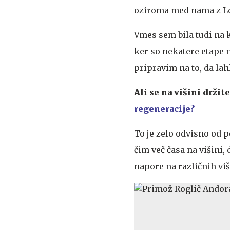
oziroma med nama z Lo
Vmes sem bila tudi na k
ker so nekatere etape n
pripravim na to, da lah
Ali se na višini držit
regeneracije?
To je zelo odvisno od 
čim več časa na višini,
napore na različnih vi