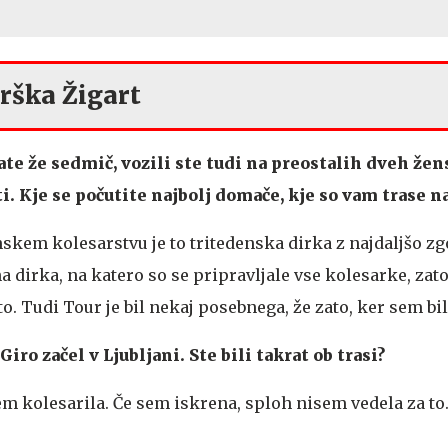
rška Žigart
ate že sedmič, vozili ste tudi na preostalih dveh že
i. Kje se počutite najbolj domače, kje so vam trase na
nskem kolesarstvu je to tritedenska dirka z najdaljšo z
vna dirka, na katero so se pripravljale vse kolesarke, zat
 Tudi Tour je bil nekaj posebnega, že zato, ker sem bil
Giro začel v Ljubljani. Ste bili takrat ob trasi?
em kolesarila. Če sem iskrena, sploh nisem vedela za to