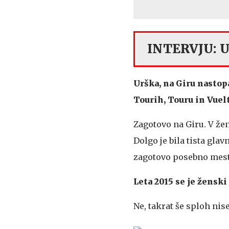
INTERVJU: U
Urška, na Giru nastop
Tourih, Touru in Vuelt
Zagotovo na Giru. V že
Dolgo je bila tista gla
zagotovo posebno mesto.
Leta 2015 se je ženski 
Ne, takrat še sploh nis