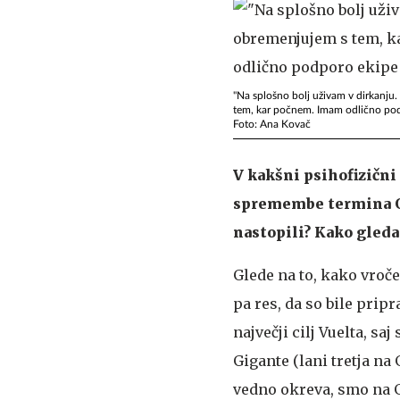
"Na splošno bolj uživam v dirkanju.
tem, kar počnem. Imam odlično podp
Foto: Ana Kovač
V kakšni psihofizični k
spremembe termina Gir
nastopili? Kako gleda
Glede na to, kako vroče
pa res, da so bile prip
največji cilj Vuelta, s
Gigante (lani tretja na 
vedno okreva, smo na G