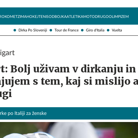
Želite prejemati e-novice?
Uživajmo pametno
ROKOMET
ZIMA
HOKEJ
TENIS
ODBOJKA
ATLETIKA
MOTO
DRUGO
OLIMPIZEM
Dirka Po Sloveniji
Tour de France
Giro d'Italia
Vuelta
igart
t: Bolj uživam v dirkanju i
ujem s tem, kaj si mislijo a
ugi
e po Italiji za ženske