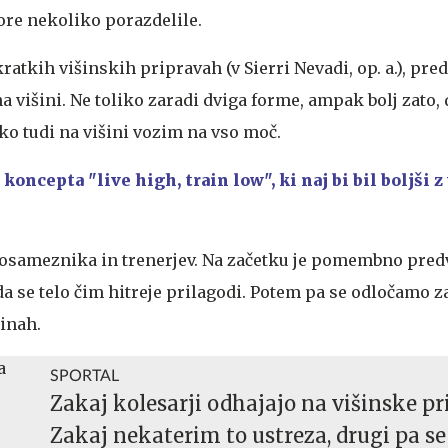
re nekoliko porazdelile.
ratkih višinskih pripravah (v Sierri Nevadi, op. a.), pre
a višini. Ne toliko zaradi dviga forme, ampak bolj zato, 
ko tudi na višini vozim na vso moč.
e
koncepta "live high, train low", ki naj bi bil boljši z
posameznika in trenerjev. Na začetku je pomembno pred
 da se telo čim hitreje prilagodi. Potem pa se odločamo z
šinah.
SPORTAL
Zakaj kolesarji odhajajo na višinske pr
Zakaj nekaterim to ustreza, drugi pa se