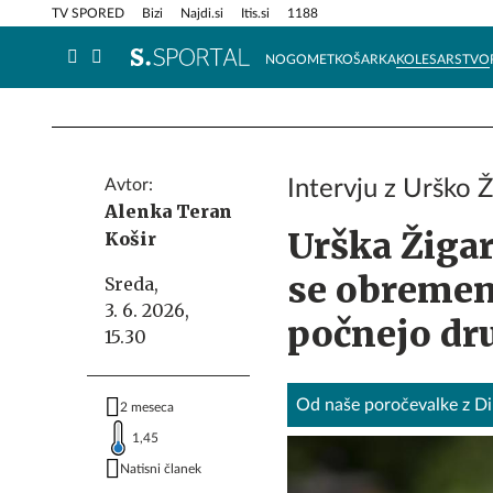
Info in obvestila
Tehnik
TV SPORED
Bizi
Najdi.si
Itis.si
1188
NOGOMET
KOŠARKA
KOLESARSTVO
Avtor:
Intervju z Urško Ž
Alenka Teran
Urška Žigar
Košir
se obremenj
Sreda,
3. 6. 2026,
počnejo dr
15.30
Od naše poročevalke z Dirk
2 meseca
1,45
Natisni članek