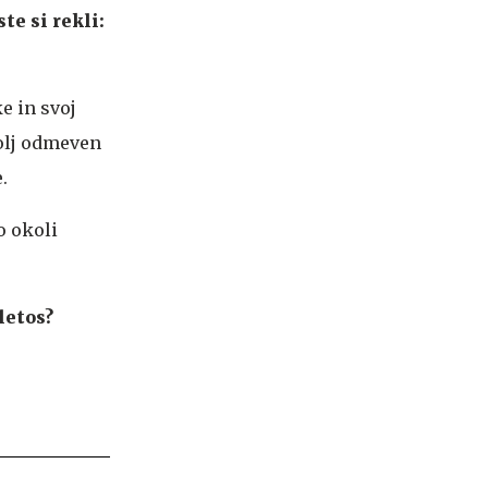
te si rekli:
e in svoj
bolj odmeven
.
o okoli
letos?