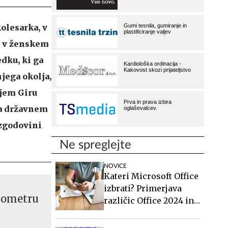
olesarka, v
a v ženskem
dku, ki ga
njega okolja,
njem Giru
na državnem
 zgodovini
Ne spreglejte
NOVICE
Kateri Microsoft Office
izbrati? Primerjava
onometru
različic Office 2024 in
Office 2021.