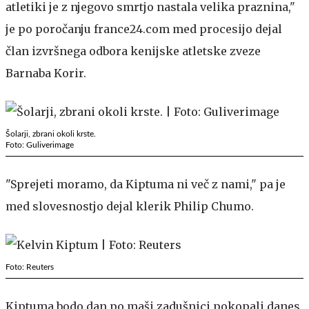
atletiki je z njegovo smrtjo nastala velika praznina,"
je po poročanju france24.com med procesijo dejal
član izvršnega odbora kenijske atletske zveze
Barnaba Korir.
Šolarji, zbrani okoli krste.
Foto: Guliverimage
"Sprejeti moramo, da Kiptuma ni več z nami," pa je
med slovesnostjo dejal klerik Philip Chumo.
Foto: Reuters
Kiptuma bodo dan po maši zadušnici pokopali danes