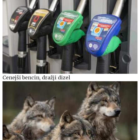
Cenejši bencin, dražji dizel