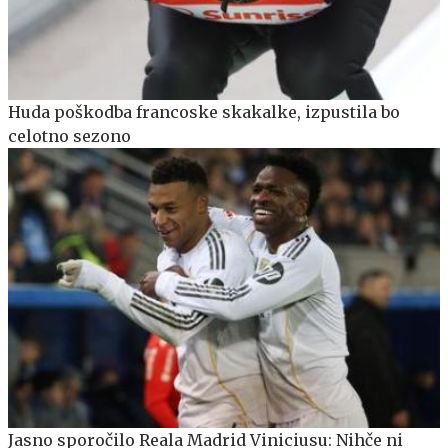
Huda poškodba francoske skakalke, izpustila bo
celotno sezono
Jasno sporočilo Reala Madrid Viniciusu: Nihče ni