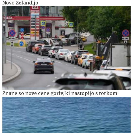
Novo Zelandijo
Znane so nove cene goriv, ki nastopijo s torkom