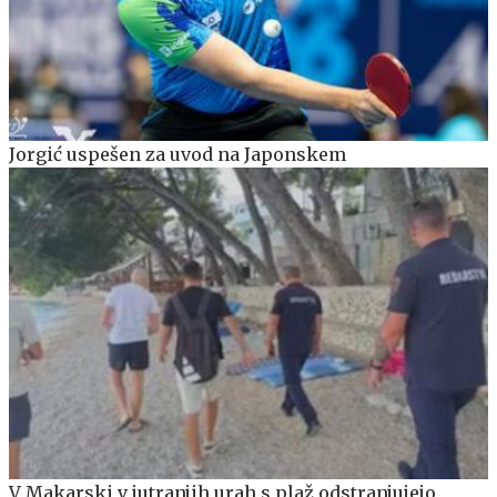
Jorgić uspešen za uvod na Japonskem
V Makarski v jutranjih urah s plaž odstranjujejo