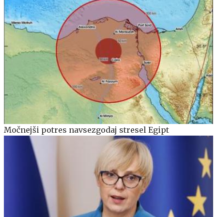
Močnejši potres navsezgodaj stresel Egipt