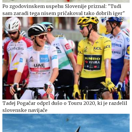
Po zgodovinskem uspehu Slovenije priznal: "Tudi
sam zaradi tega nisem pričakoval tako dobrih iger"
Tadej Pogačar odprl dušo o Touru 2020, ki je razdelil
slovenske navijače