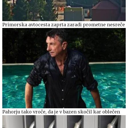
Primorska avtocesta zaprta zaradi prometne nesreče
Pahorju tako vroče, da je v bazen skočil kar oblečen