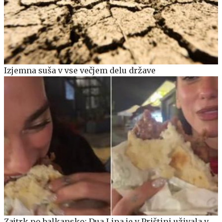
Izjemna suša v vse večjem delu države
Zajtrk po balkansko: Dua Lipa je v Prištini uživala v