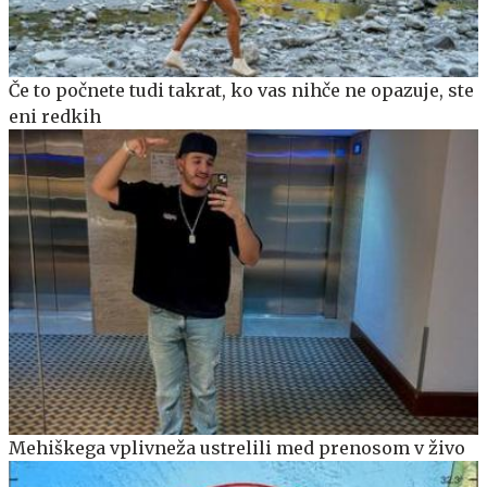
Če to počnete tudi takrat, ko vas nihče ne opazuje, ste
eni redkih
Mehiškega vplivneža ustrelili med prenosom v živo