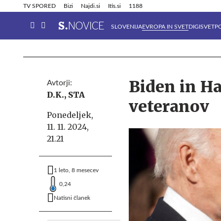
Info in obvestila
Tehnik
TV SPORED
Bizi
Najdi.si
Itis.si
1188
SLOVENIJA
EVROPA IN SVET
DIGISVET
P
Biden in Ha
Avtorji:
D.K.,
STA
veteranov
Ponedeljek,
11. 11. 2024,
21.21
1 leto, 8 mesecev
0,24
Natisni članek