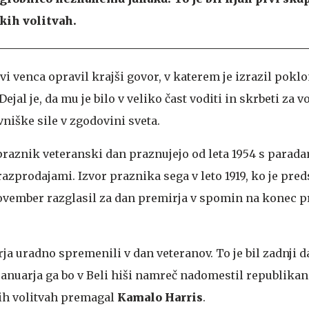
kih volitvah.
vi venca opravil krajši govor, v katerem je izrazil pok
jal je, da mu je bilo v veliko čast voditi in skrbeti za v
vniške sile v zgodovini sveta.
raznik veteranski dan praznujejo od leta 1954 s parada
azprodajami. Izvor praznika sega v leto 1919, ko je pre
november razglasil za dan premirja v spomin na konec p
ja uradno spremenili v dan veteranov. To je bil zadnji 
januarja ga bo v Beli hiši namreč nadomestil republika
ovih volitvah premagal
Kamalo Harris
.