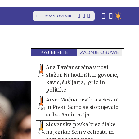
TELEKOM SLOVENIJE
KAJ BERETE
ZADNJE OBJAVE
Ana Tavčar srečna v novi
službi: Ni hodniških govoric,
7,91
kavic, šušljanja, igric in
politike
Arso: Močna nevihta v Sežani
in Pivki. Samo še stopnjevalo
7,64
se bo. #animacija
Slovenska pevka brez dlake
na jeziku: Sem v celibatu in
6,96