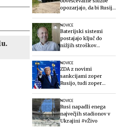
obveščevalne službe
opozarjajo, da bi Rusija
lahko že kmalu
preizkusila Nato
NOVICE
Baterijski sistemi
postajajo ključ do
lu.
nižjih stroškov
elektrike v podjetjih
NOVICE
ZDA z novimi
sankcijami zoper
Rusijo, tudi zoper
Putina
NOVICE
Rusi napadli enega
največjih stadionov v
Ukrajini #vŽivo