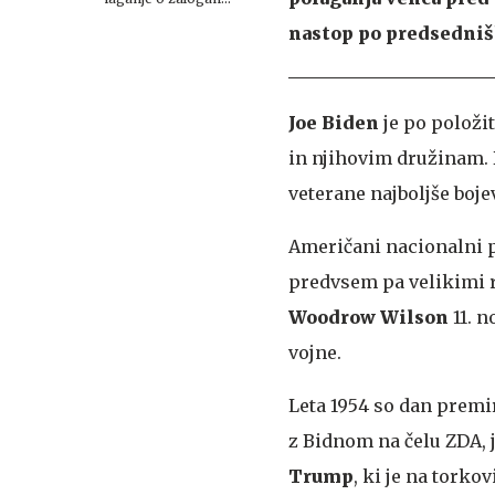
streliva
nastop po predsedniš
Joe Biden
je po položit
in njihovim družinam. De
veterane najboljše boje
Američani nacionalni p
predvsem pa velikimi r
Woodrow Wilson
11. 
vojne.
Leta 1954 so dan premir
z Bidnom na čelu ZDA, 
Trump
, ki je na tork