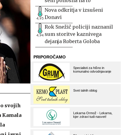
sem ponosna na to
Nova odkritja v izsušeni
Donavi
4,95
Rok Snežič policiji naznanil
sum storitve kaznivega
4,94
dejanja Roberta Goloba
o svojih
a Kamala
la
ni javni