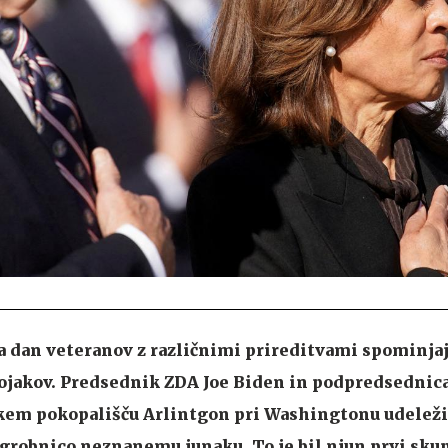
a dan veteranov z različnimi prireditvami spominjaj
 vojakov. Predsednik ZDA Joe Biden in podpredsednic
aškem pokopališču Arlintgon pri Washingtonu udeleži
grobnico neznanemu junaku. To je bil njun prvi skup