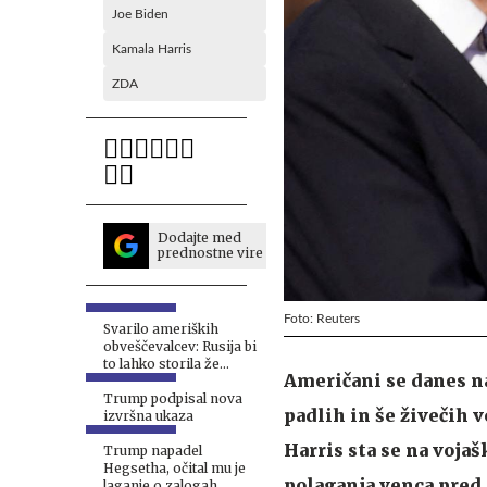
Joe Biden
Kamala Harris
ZDA
Dodajte med
prednostne vire
Foto: Reuters
Svarilo ameriških
obveščevalcev: Rusija bi
to lahko storila že
Američani se danes n
jeseni
Trump podpisal nova
padlih in še živečih
izvršna ukaza
Harris sta se na voj
Trump napadel
Hegsetha, očital mu je
polaganja venca pred 
laganje o zalogah