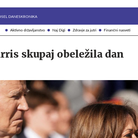
Želite prejemati e-novice?
Uživajmo pametno
OSEL DANES
KRONIKA
Aktivno državljanstvo
Naj Digi
Zdravje za jutri
Finančni nasveti
rris skupaj obeležila dan