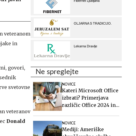
lon veteranom
ojake in
mi, govori,
Ne spreglejte
dsednik
NOVICE
rve svetovne
Kateri Microsoft Office
izbrati? Primerjava
različic Office 2024 in
dan veteranov
Office 2021.
nec
Donald
NOVICE
Mediji: Ameriške