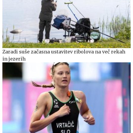
Zaradi suše začasna ustavitev ribolova na več rekah
in jezerih