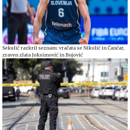
Sekulić razkril seznam: vračata se Nikolić in Čančar,
zraven zlata Joksimović in Bojović