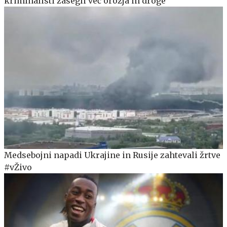
kriminalisti zasegli več orožja in droge
Medsebojni napadi Ukrajine in Rusije zahtevali žrtve
#vŽivo