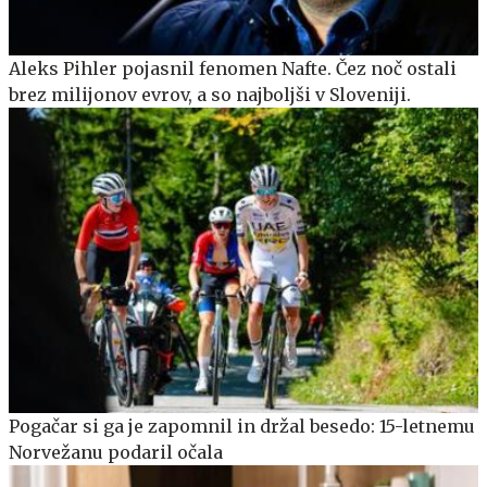
Aleks Pihler pojasnil fenomen Nafte. Čez noč ostali
brez milijonov evrov, a so najboljši v Sloveniji.
Pogačar si ga je zapomnil in držal besedo: 15-letnemu
Norvežanu podaril očala