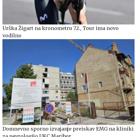
Urška Žigart na kronometru 72., Tour ima novo
vodilno
Domnevno sporno izvajanje preiskav EMG na kliniki
za nevrologijo UKC Maribor