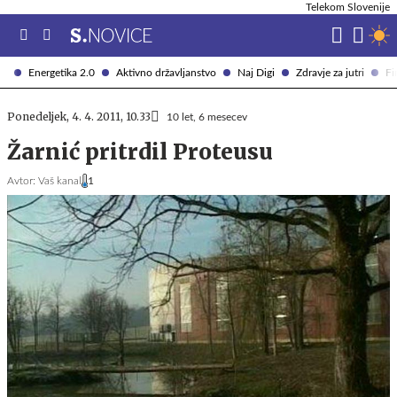
Telekom Slovenije
Energetika 2.0
Aktivno državljanstvo
Naj Digi
Zdravje za jutri
Fi
Ponedeljek, 4. 4. 2011, 10.33
10 let, 6 mesecev
Žarnić pritrdil Proteusu
Avtor:
Vaš kanal
1