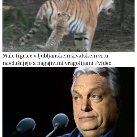
Male tigrice v ljubljanskem živalskem vrtu
navdušujejo z nagajivimi vragolijami #video