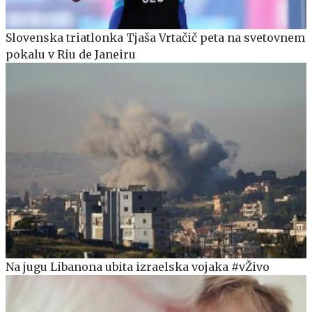
Slovenska triatlonka Tjaša Vrtačič peta na svetovnem
pokalu v Riu de Janeiru
Na jugu Libanona ubita izraelska vojaka #vŽivo