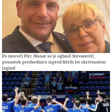
Po nesreči Pirc Musar se je oglasil Stevanović,
posnetek predsednice izpred štirih let skrivnostno
izginil