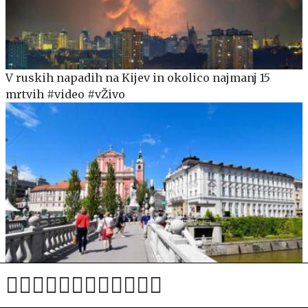
V ruskih napadih na Kijev in okolico najmanj 15
mrtvih #video #vŽivo
Z ograje Tromostovja izginila še ena kamnita krogla