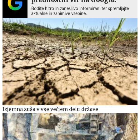
Bodite hitro in zanesljivo informirani ter spremljajte
aktualne in zanimive vsebine.
Izjemna suša v vse večjem delu države