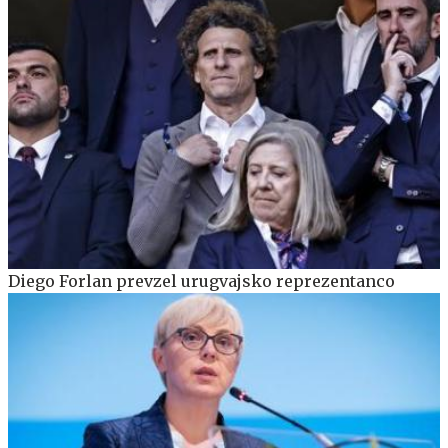
Diego Forlan prevzel urugvajsko reprezentanco