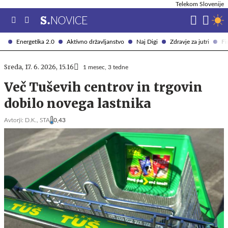
Telekom Slovenije
Energetika 2.0
Aktivno državljanstvo
Naj Digi
Zdravje za jutri
Fi
Sreda, 17. 6. 2026, 15.16
1 mesec, 3 tedne
Več Tuševih centrov in trgovin
dobilo novega lastnika
Avtorji:
D.K.,
STA
0,43