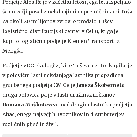
Podjetje Alos Re je v začetku letošnjega leta izpeljalo
še en večji posel z nekdanjimi nepremičninami Tuša.
Za okoli 20 milijonov evrov je prodalo Tušev
logistično-distribucijski center v Celju, ki ga je
kupilo logistično podjetje Klemen Transport iz
Mengša.
Podjetje VOC Ekologija, ki je Tuševe centre kupilo, je
v polovični lasti nekdanjega lastnika propadlega
gradbenega podjetja CM Celje
Janeza Škoberneta
,
druga polovica pa je v lasti družinskih članov
Romana Moškotevca
, med drugim lastnika podjetja
Ahac, enega največjih uvoznikov in distributerjev
različnih pijač in živil.