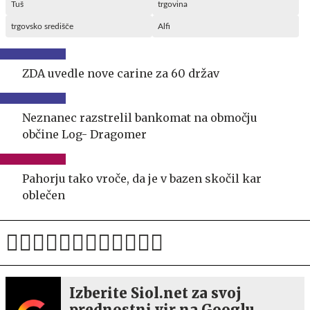
Tuš
trgovina
trgovsko središče
Alfi
ZDA uvedle nove carine za 60 držav
Neznanec razstrelil bankomat na območju
občine Log- Dragomer
Pahorju tako vroče, da je v bazen skočil kar
oblečen
Izberite Siol.net za svoj
prednostni vir na Googlu.