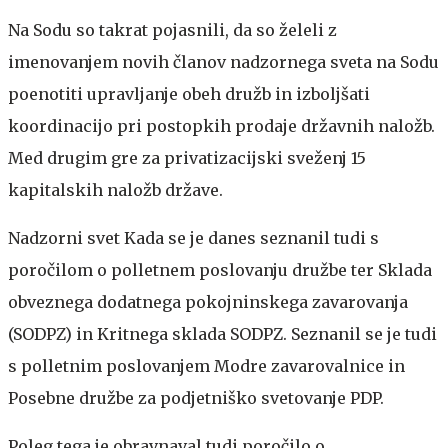
Na Sodu so takrat pojasnili, da so želeli z
imenovanjem novih članov nadzornega sveta na Sodu
poenotiti upravljanje obeh družb in izboljšati
koordinacijo pri postopkih prodaje državnih naložb.
Med drugim gre za privatizacijski sveženj 15
kapitalskih naložb države.
Nadzorni svet Kada se je danes seznanil tudi s
poročilom o polletnem poslovanju družbe ter Sklada
obveznega dodatnega pokojninskega zavarovanja
(SODPZ) in Kritnega sklada SODPZ. Seznanil se je tudi
s polletnim poslovanjem Modre zavarovalnice in
Posebne družbe za podjetniško svetovanje PDP.
Poleg tega je obravnaval tudi poročilo o