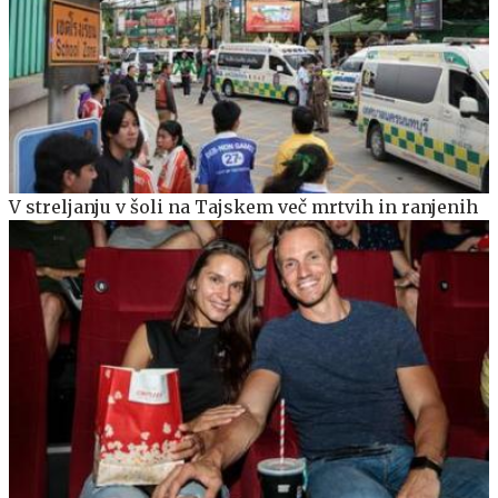
V streljanju v šoli na Tajskem več mrtvih in ranjenih