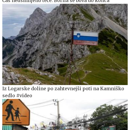
Čas neusmiljeno teče: Borila se bova do konca
Iz Logarske doline po zahtevnejši poti na Kamniško
sedlo #video