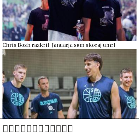
Chris Bosh razkril: Januarja sem skoraj umrl