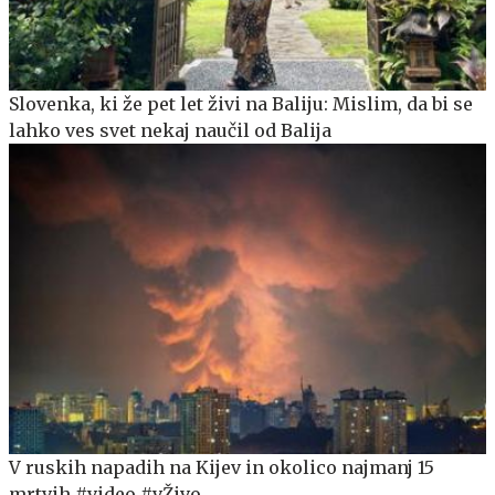
Slovenka, ki že pet let živi na Baliju: Mislim, da bi se
lahko ves svet nekaj naučil od Balija
V ruskih napadih na Kijev in okolico najmanj 15
mrtvih #video #vŽivo