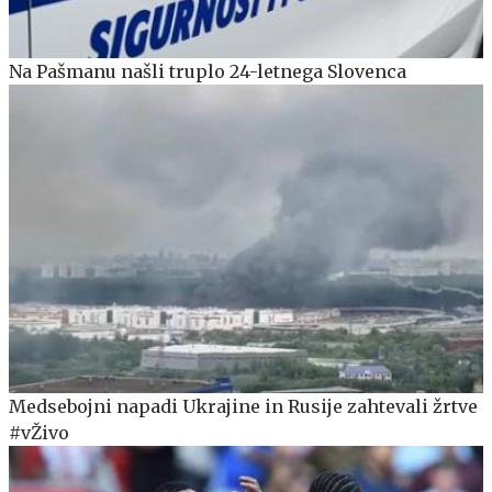
Na Pašmanu našli truplo 24-letnega Slovenca
Medsebojni napadi Ukrajine in Rusije zahtevali žrtve
#vŽivo