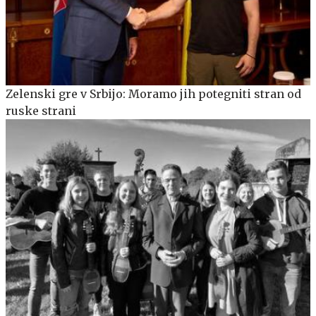
Zelenski gre v Srbijo: Moramo jih potegniti stran od
ruske strani