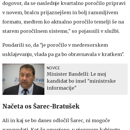
dogovor, da se naslednje kvartalno poročilo pripravi
v novem, bralcu prijaznejšem in bolj razumljivem
formatu, medtem ko aktualno poročilo temelji še na
starem poročilnem sistemu," so pojasnili v službi.
Poudarili so, da "je poročilo v medresorskem
usklajevanju, vlada pa ga bo obravnavala v kratkem".
NOVICE
Minister Bandelli: Le moj
kandidat bo imel "ministrske
informacije"
Načeta os Šarec-Bratušek
Ali in kaj se bo danes odločil Šarec, ni mogoče
napovedati. Kot že omenjeno, v njegovem kabinetu