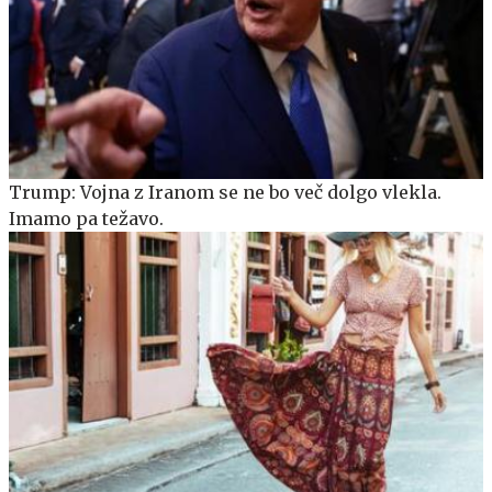
Trump: Vojna z Iranom se ne bo več dolgo vlekla.
Imamo pa težavo.