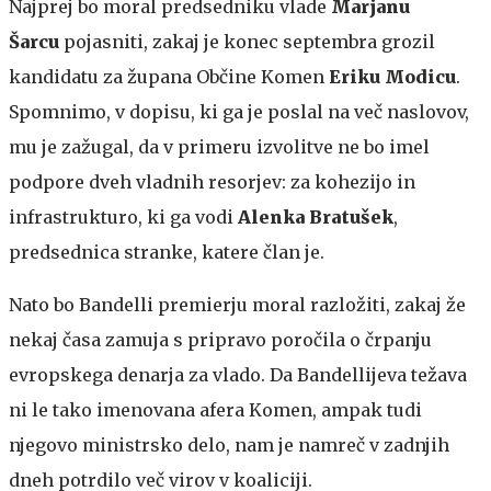
Najprej bo moral predsedniku vlade
Marjanu
Šarcu
pojasniti, zakaj je konec septembra grozil
kandidatu za župana Občine Komen
Eriku Modicu
.
Spomnimo, v dopisu, ki ga je poslal na več naslovov,
mu je zažugal, da v primeru izvolitve ne bo imel
podpore dveh vladnih resorjev: za kohezijo in
infrastrukturo, ki ga vodi
Alenka Bratušek
,
predsednica stranke, katere član je.
Nato bo Bandelli premierju moral razložiti, zakaj že
nekaj časa zamuja s pripravo poročila o črpanju
evropskega denarja za vlado. Da Bandellijeva težava
ni le tako imenovana afera Komen, ampak tudi
njegovo ministrsko delo, nam je namreč v zadnjih
dneh potrdilo več virov v koaliciji.