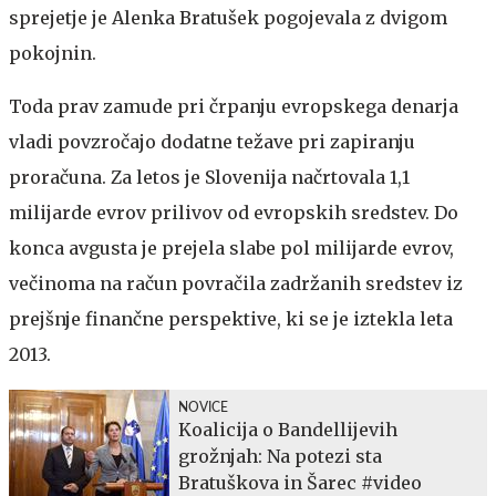
sprejetje je Alenka Bratušek pogojevala z dvigom
pokojnin.
Toda prav zamude pri črpanju evropskega denarja
vladi povzročajo dodatne težave pri zapiranju
proračuna. Za letos je Slovenija načrtovala 1,1
milijarde evrov prilivov od evropskih sredstev. Do
konca avgusta je prejela slabe pol milijarde evrov,
večinoma na račun povračila zadržanih sredstev iz
prejšnje finančne perspektive, ki se je iztekla leta
2013.
NOVICE
Koalicija o Bandellijevih
grožnjah: Na potezi sta
Bratuškova in Šarec #video