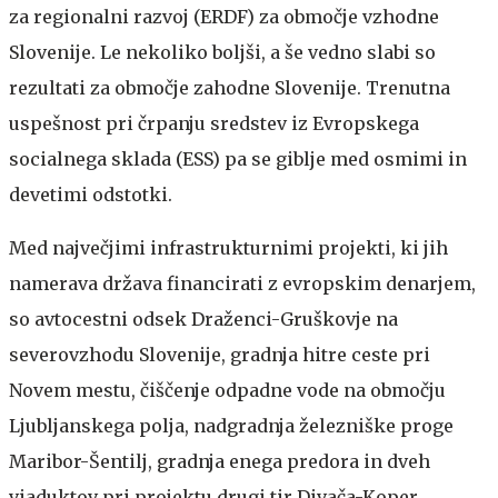
za regionalni razvoj (ERDF) za območje vzhodne
Slovenije. Le nekoliko boljši, a še vedno slabi so
rezultati za območje zahodne Slovenije. Trenutna
uspešnost pri črpanju sredstev iz Evropskega
socialnega sklada (ESS) pa se giblje med osmimi in
devetimi odstotki.
Med največjimi infrastrukturnimi projekti, ki jih
namerava država financirati z evropskim denarjem,
so avtocestni odsek Draženci-Gruškovje na
severovzhodu Slovenije, gradnja hitre ceste pri
Novem mestu, čiščenje odpadne vode na območju
Ljubljanskega polja, nadgradnja železniške proge
Maribor-Šentilj, gradnja enega predora in dveh
viaduktov pri projektu drugi tir Divača-Koper ...