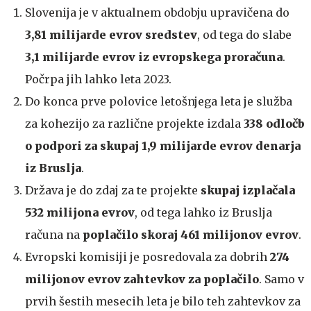
Slovenija je v aktualnem obdobju upravičena do
3,81 milijarde evrov sredstev
, od tega do slabe
3,1 milijarde evrov iz evropskega proračuna
.
Počrpa jih lahko leta 2023.
Do konca prve polovice letošnjega leta je služba
za kohezijo za različne projekte izdala
338 odločb
o podpori za skupaj 1,9 milijarde evrov denarja
iz Bruslja
.
Država je do zdaj za te projekte
skupaj izplačala
532 milijona evrov
, od tega lahko iz Bruslja
računa na
poplačilo skoraj 461 milijonov evrov
.
Evropski komisiji je posredovala za dobrih
274
milijonov evrov zahtevkov za poplačilo
. Samo v
prvih šestih mesecih leta je bilo teh zahtevkov za