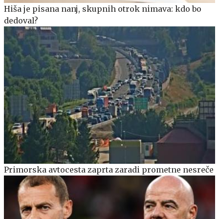
Hiša je pisana nanj, skupnih otrok nimava: kdo bo
dedoval?
Primorska avtocesta zaprta zaradi prometne nesreče