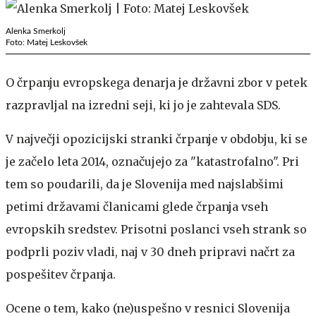
Alenka Smerkolj
Foto: Matej Leskovšek
O črpanju evropskega denarja je državni zbor v petek
razpravljal na izredni seji, ki jo je zahtevala SDS.
V največji opozicijski stranki črpanje v obdobju, ki se
je začelo leta 2014, označujejo za "katastrofalno". Pri
tem so poudarili, da je Slovenija med najslabšimi
petimi državami članicami glede črpanja vseh
evropskih sredstev. Prisotni poslanci vseh strank so
podprli poziv vladi, naj v 30 dneh pripravi načrt za
pospešitev črpanja.
Ocene o tem, kako (ne)uspešno v resnici Slovenija