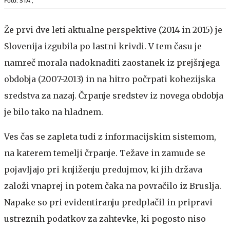
Foto: STA ,
Že prvi dve leti aktualne perspektive (2014 in 2015) je
Slovenija izgubila po lastni krivdi. V tem času je
namreč morala nadoknaditi zaostanek iz prejšnjega
obdobja (2007-2013) in na hitro počrpati kohezijska
sredstva za nazaj. Črpanje sredstev iz novega obdobja
je bilo tako na hladnem.
Ves čas se zapleta tudi z informacijskim sistemom,
na katerem temelji črpanje. Težave in zamude se
pojavljajo pri knjiženju predujmov, ki jih država
založi vnaprej in potem čaka na povračilo iz Bruslja.
Napake so pri evidentiranju predplačil in pripravi
ustreznih podatkov za zahtevke, ki pogosto niso