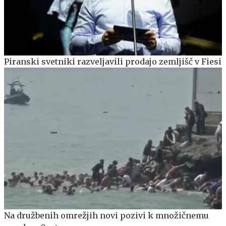
Piranski svetniki razveljavili prodajo zemljišč v Fiesi
Na družbenih omrežjih novi pozivi k množičnemu