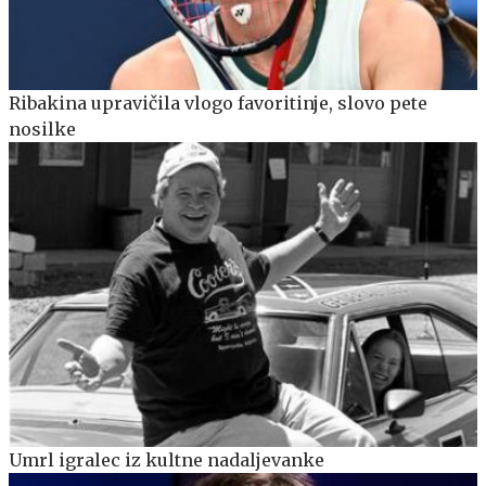
Ribakina upravičila vlogo favoritinje, slovo pete
nosilke
Umrl igralec iz kultne nadaljevanke