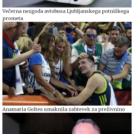
Večerna nezgoda avtobusa Ljubljanskega potniškega
prometa
Anamaria Goltes umaknila zahtevek za preživnino