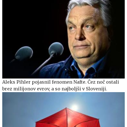
Aleks Pihler pojasnil fenomen Nafte. Čez noč ostali
brez milijonov evrov, a so najboljši v Sloveniji.