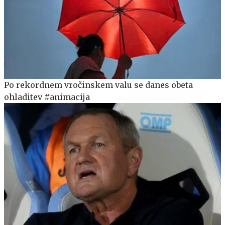
Po rekordnem vročinskem valu se danes obeta
ohladitev #animacija