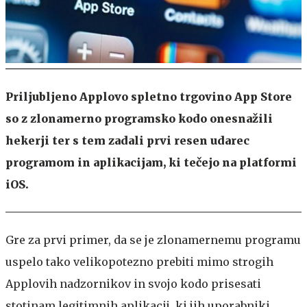
Priljubljeno Applovo spletno trgovino App Store
so z zlonamerno programsko kodo onesnažili
hekerji ter s tem zadali prvi resen udarec
programom in aplikacijam, ki tečejo na platformi
iOS.
Gre za prvi primer, da se je zlonamernemu programu
uspelo tako velikopotezno prebiti mimo strogih
Applovih nadzornikov in svojo kodo prisesati
stotinam legitimnih aplikacij, ki jih uporabniki