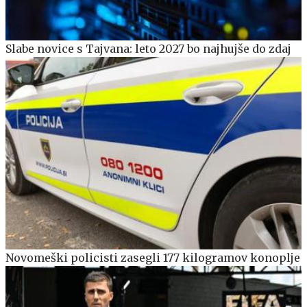
Slabe novice s Tajvana: leto 2027 bo najhujše do zdaj
Novomeški policisti zasegli 177 kilogramov konoplje