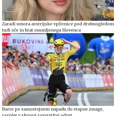
Zaradi umora avstrijske vplivnice pod drobnogledom
tudi oče in brat osumljenega Slovenca
Barre po samostojnem napadu do etapne zmage,
razplet v skupni razvrstitvi odprt