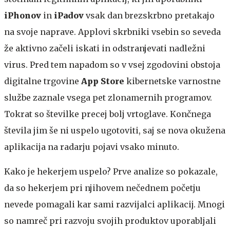
iPhonov
in
iPadov
vsak dan brezskrbno pretakajo
na svoje naprave. Applovi skrbniki vsebin so seveda
že aktivno začeli iskati in odstranjevati nadležni
virus. Pred tem napadom so v vsej zgodovini obstoja
digitalne trgovine
App Store
kibernetske varnostne
službe zaznale vsega pet zlonamernih programov.
Tokrat so številke precej bolj vrtoglave. Končnega
števila jim še ni uspelo ugotoviti, saj se nova okužena
aplikacija na radarju pojavi vsako minuto.
Kako je hekerjem uspelo?
Prve analize so pokazale,
da so hekerjem pri njihovem nečednem početju
nevede pomagali kar sami razvijalci aplikacij. Mnogi
so namreč pri razvoju svojih produktov uporabljali