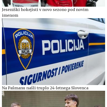
Jeseniški hokejisti v novo sezono pod novim
imenom
Na Pašmanu našli truplo 24-letnega Slovenca