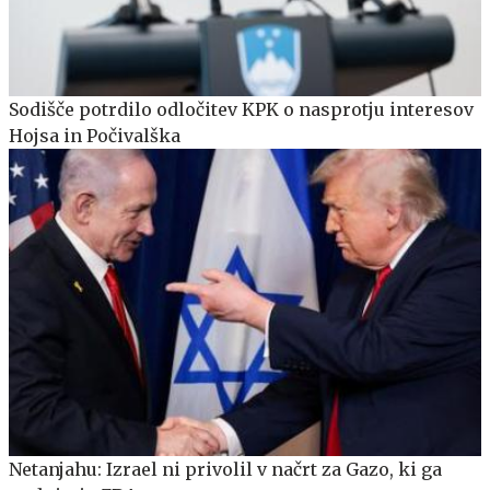
Sodišče potrdilo odločitev KPK o nasprotju interesov
Hojsa in Počivalška
Netanjahu: Izrael ni privolil v načrt za Gazo, ki ga