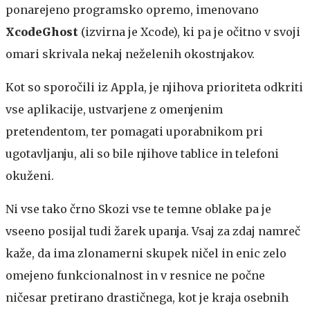
ponarejeno programsko opremo, imenovano
XcodeGhost
(izvirna je Xcode), ki pa je očitno v svoji
omari skrivala nekaj neželenih okostnjakov.
Kot so sporočili iz Appla, je njihova prioriteta odkriti
vse aplikacije, ustvarjene z omenjenim
pretendentom, ter pomagati uporabnikom pri
ugotavljanju, ali so bile njihove tablice in telefoni
okuženi.
Ni vse tako črno
Skozi vse te temne oblake pa je
vseeno posijal tudi žarek upanja. Vsaj za zdaj namreč
kaže, da ima zlonamerni skupek ničel in enic zelo
omejeno funkcionalnost in v resnice ne počne
ničesar pretirano drastičnega, kot je kraja osebnih