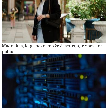
Modni kos, ki ga poznamo že desetletja, je znova na
pohodu