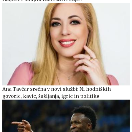
Ana Tavčar srečna v novi službi: Ni hodniških
govoric, kavic, šušljanja, igric in politike