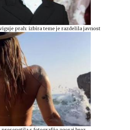
viguje prah: izbira teme je razdelila javnost
presenetila s fotografijo zgoraj brez