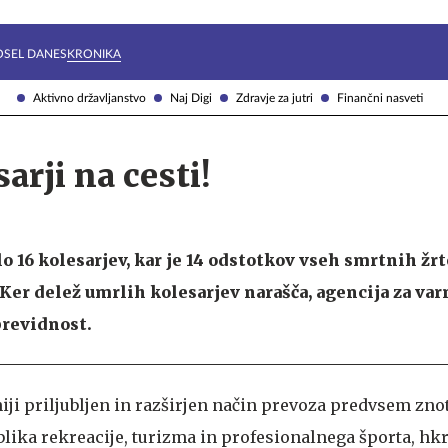
Želite prejemati e-novice?
Uživajmo pametno
OSEL DANES
KRONIKA
Aktivno državljanstvo
Naj Digi
Zdravje za jutri
Finančni nasveti
arji na cesti!
o 16 kolesarjev, kar je 14 odstotkov vseh smrtnih žrt
er delež umrlih kolesarjev narašča, agencija za var
previdnost.
niji priljubljen in razširjen način prevoza predvsem zno
oblika rekreacije, turizma in profesionalnega športa, hkr