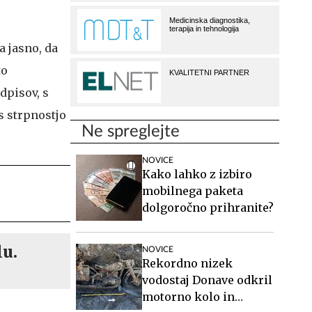
a jasno, da
to
dpisov, s
s strpnostjo
Ne spreglejte
NOVICE
Kako lahko z izbiro
mobilnega paketa
dolgoročno prihranite?
lu.
NOVICE
Rekordno nizek
vodostaj Donave odkril
motorno kolo in