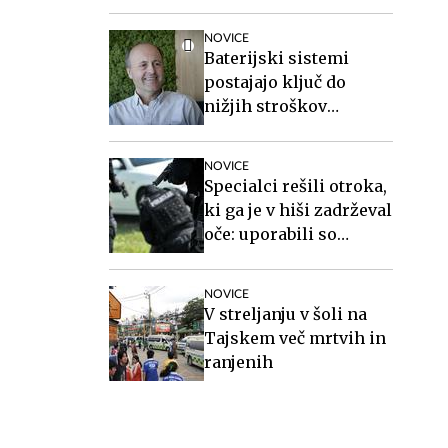
posmrtne ostanke
vojakov iz druge
NOVICE
svetovne vojne
Baterijski sistemi
postajajo ključ do
nižjih stroškov
elektrike v podjetjih
NOVICE
Specialci rešili otroka,
ki ga je v hiši zadrževal
oče: uporabili so
električni paralizator
#video
NOVICE
V streljanju v šoli na
Tajskem več mrtvih in
ranjenih