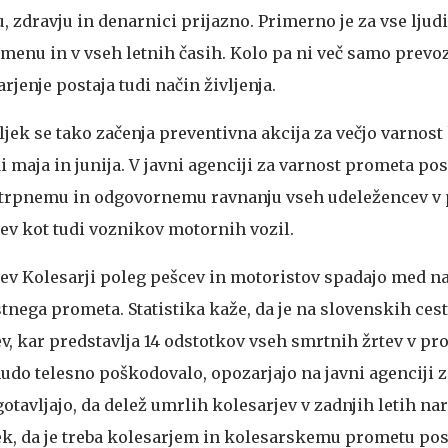
u, zdravju in denarnici prijazno. Primerno je za vse ljud
emenu in v vseh letnih časih. Kolo pa ni več samo prevo
rjenje postaja tudi način življenja.
ek se tako začenja preventivna akcija za večjo varnost 
di maja in junija. V javni agenciji za varnost prometa po
trpnemu in odgovornemu ravnanju vseh udeležencev v
cev kot tudi voznikov motornih vozil.
jev
Kolesarji poleg pešcev in motoristov spadajo med na
tnega prometa. Statistika kaže, da je na slovenskih cest
ev, kar predstavlja 14 odstotkov vseh smrtnih žrtev v p
 hudo telesno poškodovalo, opozarjajo na javni agenciji 
otavljajo, da delež umrlih kolesarjev v zadnjih letih nar
k, da je treba kolesarjem in kolesarskemu prometu pos