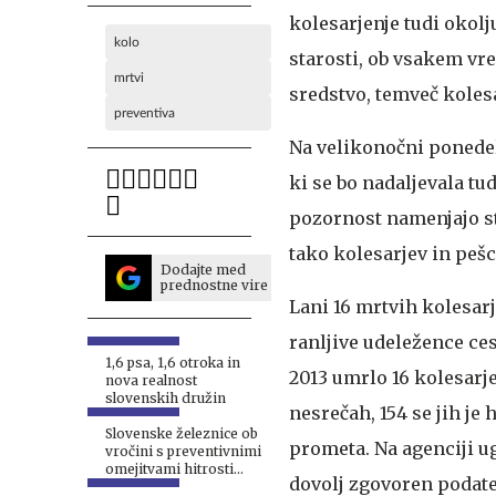
kolesarjenje tudi okolj
kolo
starosti, ob vsakem vr
mrtvi
sredstvo, temveč kolesa
preventiva
Na velikonočni ponedelj
ki se bo nadaljevala tu
pozornost namenjajo s
tako kolesarjev in peš
Dodajte med
prednostne vire
Lani 16 mrtvih kolesar
ranljive udeležence ces
1,6 psa, 1,6 otroka in
2013 umrlo 16 kolesarj
nova realnost
slovenskih družin
nesrečah, 154 se jih je
Slovenske železnice ob
prometa. Na agenciji ug
vročini s preventivnimi
omejitvami hitrosti
dovolj zgovoren podate
vlakov