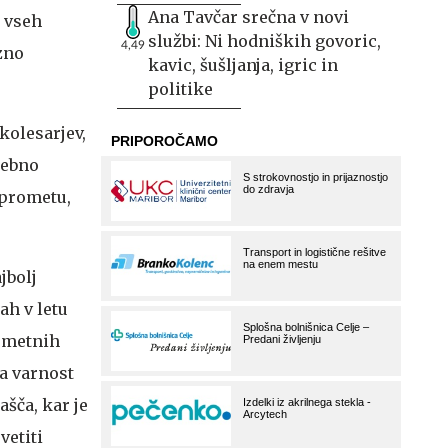
Ana Tavčar srečna v novi
i vseh
službi: Ni hodniških govoric,
4,49
zno
kavic, šušljanja, igric in
politike
kolesarjev,
sebno
 prometu,
jbolj
ah v letu
rometnih
za varnost
ašča, kar je
vetiti