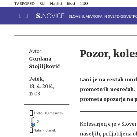
Info in obvestila
Tehnik
TV SPORED
Bizi
Najdi.si
Itis.si
1188
SLOVENIJA
EVROPA IN SVET
DIGISVET
P
Pozor, koles
Avtor:
Gordana
Stojiljković
Petek,
Lani je na cestah umrl
18. 4. 2014,
prometnih nesrečah. K
15.03
prometa opozarja na 
1 leto, 10 mesecev
2
Kolesarjenje je v Slove
Natisni članek
naseljih, priljubljena 