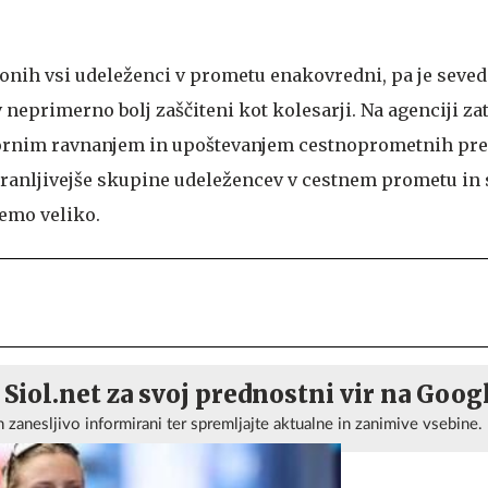
onih vsi udeleženci v prometu enakovredni, pa je seved
neprimerno bolj zaščiteni kot kolesarji. Na agenciji za
vornim ravnanjem in upoštevanjem cestnoprometnih pre
ranljivejše skupine udeležencev v cestnem prometu in 
emo veliko.
 Siol.net za svoj prednostni vir na Goog
n zanesljivo informirani ter spremljajte aktualne in zanimive vsebine.