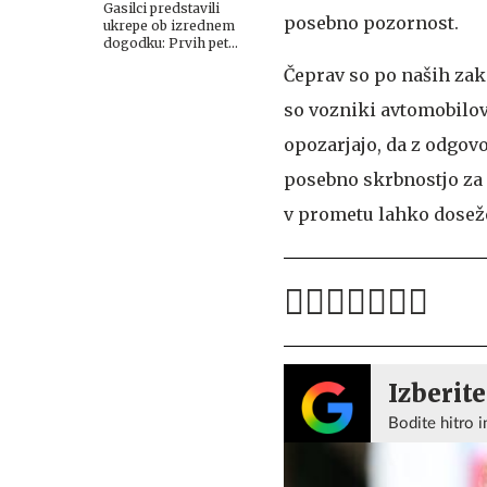
Gasilci predstavili
posebno pozornost.
ukrepe ob izrednem
dogodku: Prvih pet
minut odloča #foto
Čeprav so po naših zak
so vozniki avtomobilov 
opozarjajo, da z odgo
posebno skrbnostjo za 
v prometu lahko dosež
Izberite
Bodite hitro i