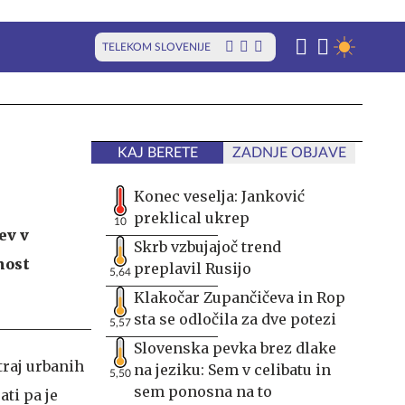
TELEKOM SLOVENIJE
KAJ BERETE
ZADNJE OBJAVE
Konec veselja: Janković
preklical ukrep
10
ev v
Skrb vzbujajoč trend
nost
preplavil Rusijo
5,64
Klakočar Zupančičeva in Rop
sta se odločila za dve potezi
5,57
Slovenska pevka brez dlake
traj urbanih
na jeziku: Sem v celibatu in
5,50
sem ponosna na to
ati pa je