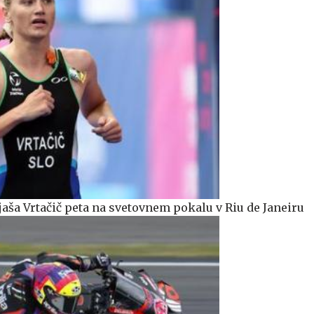
jaša Vrtačič peta na svetovnem pokalu v Riu de Janeiru