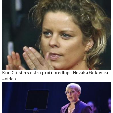
Kim Clijsters ostro proti predlogu Novaka Đokovića
#video