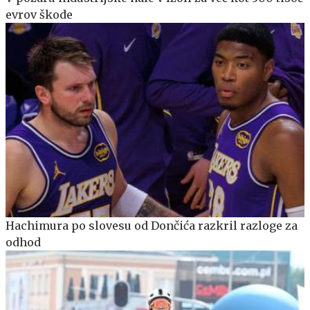
evrov škode
Hachimura po slovesu od Dončića razkril razloge za
odhod