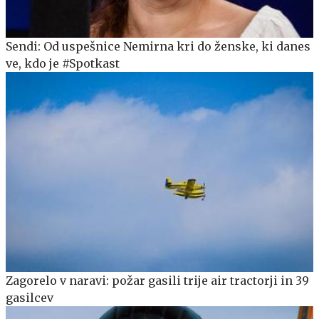
Sendi: Od uspešnice Nemirna kri do ženske, ki danes
ve, kdo je #Spotkast
Zagorelo v naravi: požar gasili trije air tractorji in 39
gasilcev