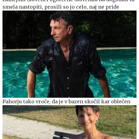
smela nastopiti, prosili so jo celo, naj ne pride
Pahorju tako vroče, da je v bazen skočil kar oblečen