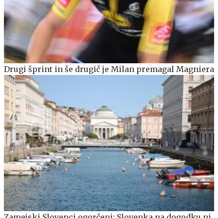
Drugi šprint in še drugič je Milan premagal Magniera
Zamejski Slovenci ogorčeni: Slovenka na dogodku ni