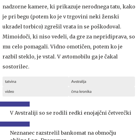
nadzorne kamere, ki prikazuje nerodnega tatu, kako
je pri begu (potem ko je v trgovini neki ženski
ukradel torbico) zgrešil vrata in se poškodoval.
Mimoidoči, ki niso vedeli, da gre za nepridiprava, so
mu celo pomagali. Vidno omotičen, potem ko je
razbil steklo, je vstal. V avtomobilu ga je čakal
sostorilec.
tatvina
Avstralija
video
črna kronika
V Avstraliji so se rodili redki enojajčni četverčki
Neznanec razstrelil bankomat na območju