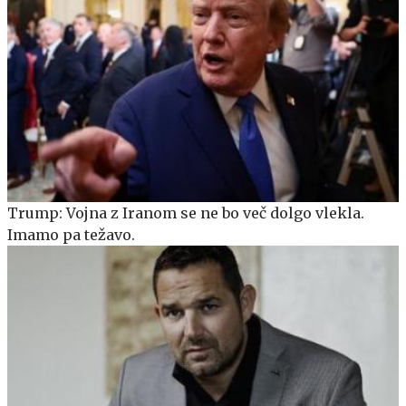
Trump: Vojna z Iranom se ne bo več dolgo vlekla.
Imamo pa težavo.