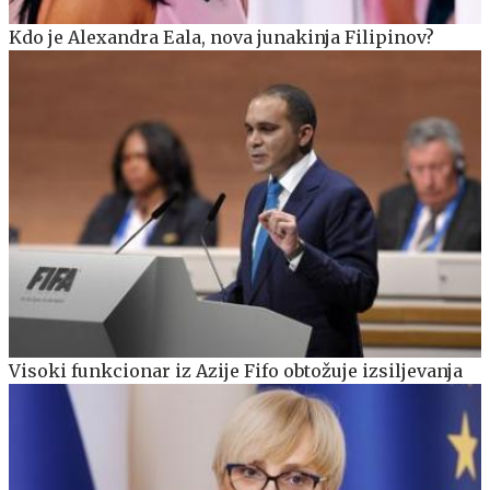
Kdo je Alexandra Eala, nova junakinja Filipinov?
Visoki funkcionar iz Azije Fifo obtožuje izsiljevanja