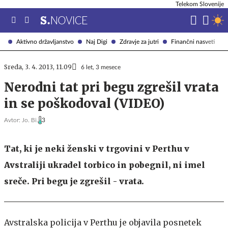
Telekom Slovenije
Aktivno državljanstvo
Naj Digi
Zdravje za jutri
Finančni nasveti
Sreda, 3. 4. 2013, 11.09
6 let, 3 mesece
Nerodni tat pri begu zgrešil vrata
in se poškodoval (VIDEO)
Avtor:
Jo. Bi.
3
Tat, ki je neki ženski v trgovini v Perthu v
Avstraliji ukradel torbico in pobegnil, ni imel
sreče. Pri begu je zgrešil - vrata.
Avstralska policija v Perthu je objavila posnetek