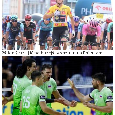
Milan še tretjič najhitrejši v sprintu na Poljskem