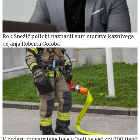
Rok Snežič policiji naznanil sum storitve kaznivega
dejanja Roberta Goloba
V požaru industrijske hale v Izoli za več kot 300 tisoč