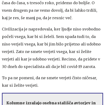
časa do časa, s tresočo roko, pridemo do boljše. O
vsem drugem pa ne vemo dovolj, da bi lahko trdili,
kaj je res, še manj pa, da je resnic več.
Civilizacija je napredovala, ker ljudje niso svobodno
počeli vsega, kar bi si želeli. Sem spada tudi to, da
niso verjeli vsega, kar bi jim bilo prijetno ali udobno
verjeti. Zato ne smete verjeti vsega, kar si želite
verjeti ali kar je udobno verjeti. Recimo, da pridete v
30 dneh do specialista ali da je bil covid-19 zarota.
To pa ne pomeni, da ne smete verjeti čisto ničesar,
kar si želite verjeti.
Kolumne izražajo osebna stališča avtorjev in