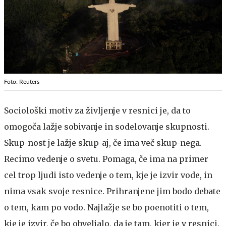
Foto: Reuters
Sociološki motiv za življenje v resnici je, da to
omogoča lažje sobivanje in sodelovanje skupnosti.
Skup-nost je lažje skup-aj, če ima več skup-nega.
Recimo vedenje o svetu. Pomaga, če ima na primer
cel trop ljudi isto vedenje o tem, kje je izvir vode, in
nima vsak svoje resnice. Prihranjene jim bodo debate
o tem, kam po vodo. Najlažje se bo poenotiti o tem,
kje je izvir, če bo obveljalo, da je tam, kjer je v resnici.