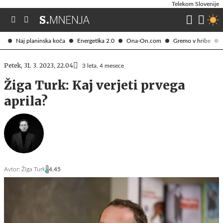
Telekom Slovenije
Naj planinska koča
Energetika 2.0
Ona-On.com
Gremo v hribe
Petek, 31. 3. 2023, 22.04
3 leta, 4 mesece
Žiga Turk: Kaj verjeti prvega
aprila?
Avtor:
Žiga Turk
4,45