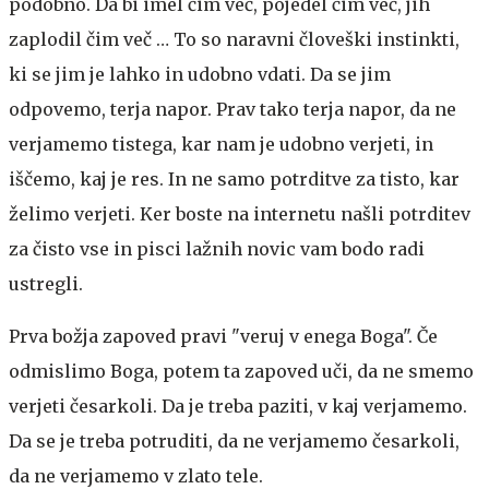
podobno. Da bi imel čim več, pojedel čim več, jih
zaplodil čim več … To so naravni človeški instinkti,
ki se jim je lahko in udobno vdati. Da se jim
odpovemo, terja napor. Prav tako terja napor, da ne
verjamemo tistega, kar nam je udobno verjeti, in
iščemo, kaj je res. In ne samo potrditve za tisto, kar
želimo verjeti. Ker boste na internetu našli potrditev
za čisto vse in pisci lažnih novic vam bodo radi
ustregli.
Prva božja zapoved pravi "veruj v enega Boga". Če
odmislimo Boga, potem ta zapoved uči, da ne smemo
verjeti česarkoli. Da je treba paziti, v kaj verjamemo.
Da se je treba potruditi, da ne verjamemo česarkoli,
da ne verjamemo v zlato tele.