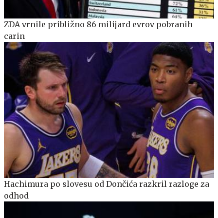
ZDA vrnile približno 86 milijard evrov pobranih
carin
Hachimura po slovesu od Dončića razkril razloge za
odhod