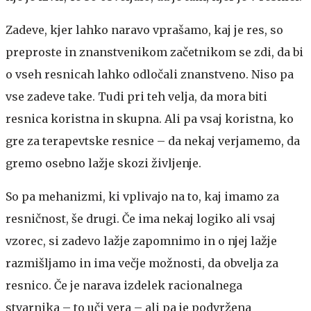
Zadeve, kjer lahko naravo vprašamo, kaj je res, so
preproste in znanstvenikom začetnikom se zdi, da bi
o vseh resnicah lahko odločali znanstveno. Niso pa
vse zadeve take. Tudi pri teh velja, da mora biti
resnica koristna in skupna. Ali pa vsaj koristna, ko
gre za terapevtske resnice – da nekaj verjamemo, da
gremo osebno lažje skozi življenje.
So pa mehanizmi, ki vplivajo na to, kaj imamo za
resničnost, še drugi. Če ima nekaj logiko ali vsaj
vzorec, si zadevo lažje zapomnimo in o njej lažje
razmišljamo in ima večje možnosti, da obvelja za
resnico. Če je narava izdelek racionalnega
stvarnika – to uči vera – ali pa je podvržena