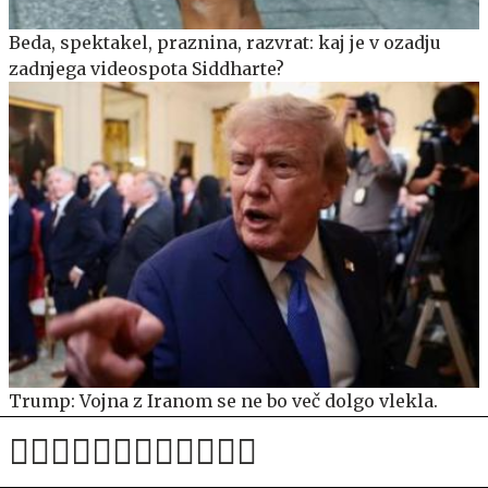
Beda, spektakel, praznina, razvrat: kaj je v ozadju
zadnjega videospota Siddharte?
Trump: Vojna z Iranom se ne bo več dolgo vlekla.
Imamo pa težavo.