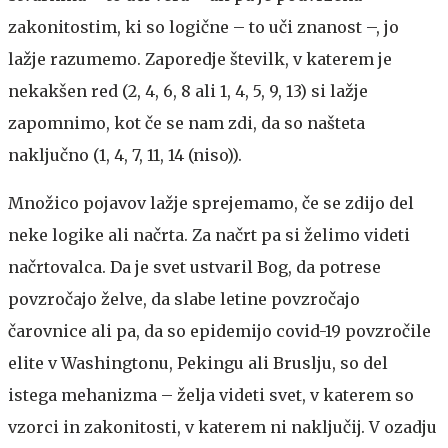
zakonitostim, ki so logične – to uči znanost –, jo
lažje razumemo. Zaporedje številk, v katerem je
nekakšen red (2, 4, 6, 8 ali 1, 4, 5, 9, 13) si lažje
zapomnimo, kot če se nam zdi, da so našteta
naključno (1, 4, 7, 11, 14 (niso)).
Množico pojavov lažje sprejemamo, če se zdijo del
neke logike ali načrta. Za načrt pa si želimo videti
načrtovalca. Da je svet ustvaril Bog, da potrese
povzročajo želve, da slabe letine povzročajo
čarovnice ali pa, da so epidemijo covid-19 povzročile
elite v Washingtonu, Pekingu ali Bruslju, so del
istega mehanizma – želja videti svet, v katerem so
vzorci in zakonitosti, v katerem ni naključij. V ozadju