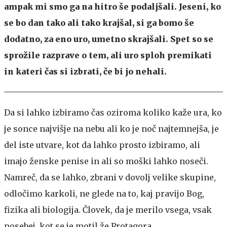
ampak mi smo ga na hitro še podaljšali. Jeseni, ko
se bo dan tako ali tako krajšal, si ga bomo še
dodatno, za eno uro, umetno skrajšali. Spet so se
sprožile razprave o tem, ali uro sploh premikati
in kateri čas si izbrati, če bi jo nehali.
Da si lahko izbiramo čas oziroma koliko kaže ura, ko
je sonce najvišje na nebu ali ko je noč najtemnejša, je
del iste utvare, kot da lahko prosto izbiramo, ali
imajo ženske penise in ali so moški lahko noseči.
Namreč, da se lahko, zbrani v dovolj velike skupine,
odločimo karkoli, ne glede na to, kaj pravijo Bog,
fizika ali biologija. Človek, da je merilo vsega, vsak
posebej, kot se je motil že Protagora.