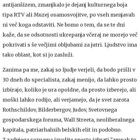
antijanšizem, zmanjkalo je dejanj kulturnega boja
tipa RTV ali Muzej osamosvojitve, po vseh menjavah
ni več koga odstaviti. Ne bomo o tem, da se te dni
kaže, da se odsotnosti ukrepanja včeraj ne morejo več
pokrivati s še večjimi obljubami za jutri. Ljudstvo ima
tako oblast, kot si jo zasluži.
Zanima pa me, zakaj so ljudje verjeli, da bodo prišli v
30 dneh do specialista, zakaj menijo, da lahko prosto
izbirajo, koliko je ura opoldne, da prosto izberejo, ali
moški lahko rodijo, ali verjamejo, da je svet zarota
Rothschildov, Bilderbergov, Judov, Svetovnega
gospodarskega foruma, Wall Streeta, neoliberalnega
kapitala, patriarhalnih belskih elit in podobno.
Z zadnjega seznama izvolite prosto izbrati "ampak to