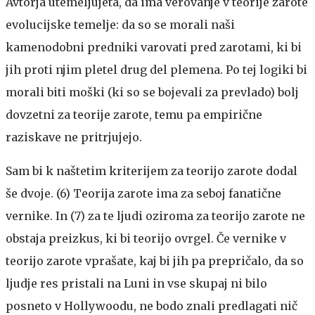
Avtorja utemeljujeta, da ima verovanje v teorije zarote
evolucijske temelje: da so se morali naši
kamenodobni predniki varovati pred zarotami, ki bi
jih proti njim pletel drug del plemena. Po tej logiki bi
morali biti moški (ki so se bojevali za prevlado) bolj
dovzetni za teorije zarote, temu pa empirične
raziskave ne pritrjujejo.
Sam bi k naštetim kriterijem za teorijo zarote dodal
še dvoje. (6) Teorija zarote ima za seboj fanatične
vernike. In (7) za te ljudi oziroma za teorijo zarote ne
obstaja preizkus, ki bi teorijo ovrgel. Če vernike v
teorijo zarote vprašate, kaj bi jih pa prepričalo, da so
ljudje res pristali na Luni in vse skupaj ni bilo
posneto v Hollywoodu, ne bodo znali predlagati nič