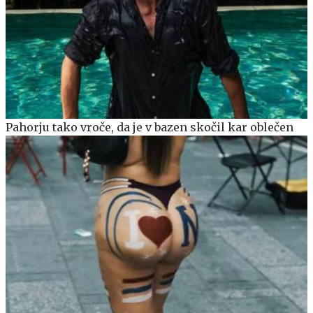
Pahorju tako vroče, da je v bazen skočil kar oblečen