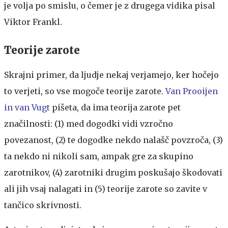
je volja po smislu, o čemer je z drugega vidika pisal
Viktor Frankl.
Teorije zarote
Skrajni primer, da ljudje nekaj verjamejo, ker hočejo
to verjeti, so vse mogoče teorije zarote.
Van Prooijen
in van Vugt
pišeta, da ima teorija zarote pet
značilnosti: (1) med dogodki vidi vzročno
povezanost, (2) te dogodke nekdo nalašč povzroča, (3)
ta nekdo ni nikoli sam, ampak gre za skupino
zarotnikov, (4) zarotniki drugim poskušajo škodovati
ali jih vsaj nalagati in (5) teorije zarote so zavite v
tančico skrivnosti.