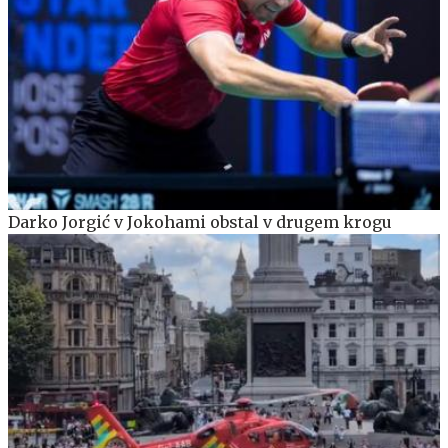
Darko Jorgić v Jokohami obstal v drugem krogu