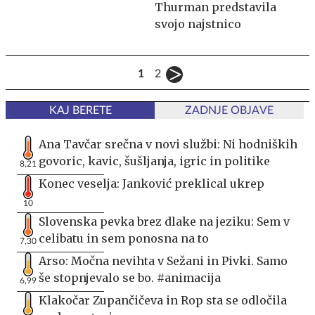
Thurman predstavila
svojo najstnico
1
2
KAJ BERETE
ZADNJE OBJAVE
Ana Tavčar srečna v novi službi: Ni hodniških
govoric, kavic, šušljanja, igric in politike
8,21
Konec veselja: Janković preklical ukrep
10
Slovenska pevka brez dlake na jeziku: Sem v
celibatu in sem ponosna na to
7,30
Arso: Močna nevihta v Sežani in Pivki. Samo
še stopnjevalo se bo. #animacija
6,99
Klakočar Zupančičeva in Rop sta se odločila