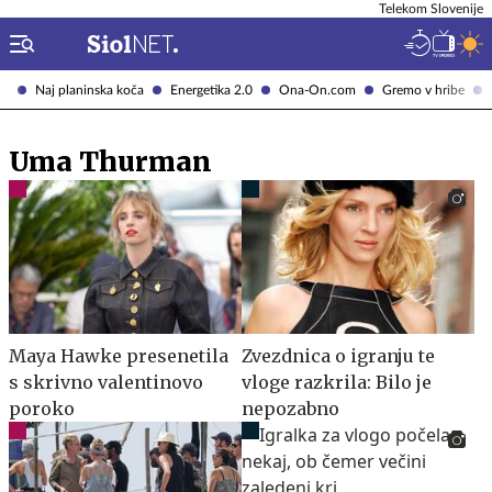
Telekom Slovenije
Naj planinska koča
Energetika 2.0
Ona-On.com
Gremo v hribe
Uma Thurman
Maya Hawke presenetila
Zvezdnica o igranju te
s skrivno valentinovo
vloge razkrila: Bilo je
poroko
nepozabno