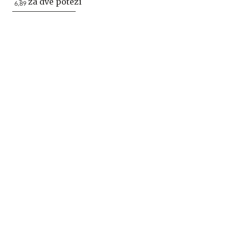
za dve potezi
6,89