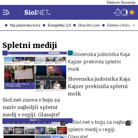
Telekom Slovenije
Naj planinska koča
Energetika 2.0
Ona-On.com
Gremo v hribe
Spletni mediji
Slovenska judoistka Kaja
Kajzer prekinila spletni
molk
Siol.net znova v boju za
naziv najboljši spletni
medij v regiji. Glasujte!