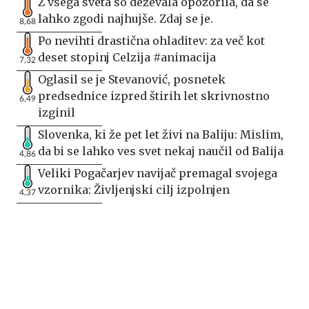
Z vsega sveta so deževala opozorila, da se
lahko zgodi najhujše. Zdaj se je.
8,68
Po nevihti drastična ohladitev: za več kot
deset stopinj Celzija #animacija
7,32
Oglasil se je Stevanović, posnetek
predsednice izpred štirih let skrivnostno
6,49
izginil
Slovenka, ki že pet let živi na Baliju: Mislim,
da bi se lahko ves svet nekaj naučil od Balija
4,86
Veliki Pogačarjev navijač premagal svojega
vzornika: Življenjski cilj izpolnjen
4,37