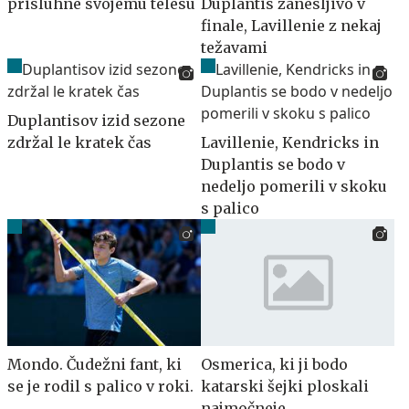
prisluhne svojemu telesu
Duplantis zanesljivo v
finale, Lavillenie z nekaj
težavami
Duplantisov izid sezone
zdržal le kratek čas
Lavillenie, Kendricks in
Duplantis se bodo v
nedeljo pomerili v skoku
s palico
Mondo. Čudežni fant, ki
Osmerica, ki ji bodo
se je rodil s palico v roki.
katarski šejki ploskali
najmočneje