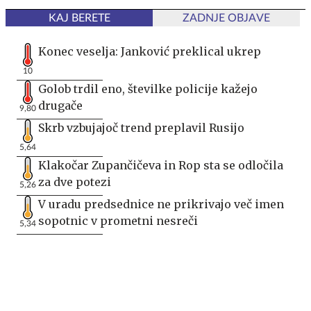
KAJ BERETE
ZADNJE OBJAVE
Konec veselja: Janković preklical ukrep
10
Golob trdil eno, številke policije kažejo
drugače
9,80
Skrb vzbujajoč trend preplavil Rusijo
5,64
Klakočar Zupančičeva in Rop sta se odločila
za dve potezi
5,26
V uradu predsednice ne prikrivajo več imen
sopotnic v prometni nesreči
5,34