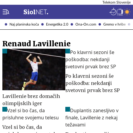
Telekom Slovenije
Naj planinska koča
Energetika 2.0
Ona-On.com
Gremo v hribe
Renaud Lavillenie
Po klavrni sezoni še
poškodba: nekdanji
svetovni prvak brez SP
Lavillenie brez domačih
olimpijskih iger
Vzel si bo čas, da