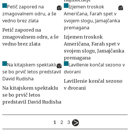
Petič zapored na
zmagovalnem odru, a še
Izjemen troskok
vedno brez zlata
Američana, Farah spet v
svojem slogu, Jamajčanka
premagana
Lavillenie končal sezono
Na kitajskem spektaklu
v dvorani
se bo prvič letos
predstavil David Rudisha
1
2
3