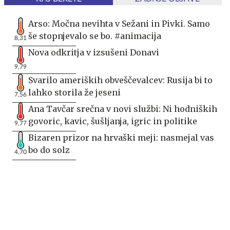
Arso: Močna nevihta v Sežani in Pivki. Samo
še stopnjevalo se bo. #animacija
8,31
Nova odkritja v izsušeni Donavi
9,79
Svarilo ameriških obveščevalcev: Rusija bi to
lahko storila že jeseni
7,56
Ana Tavčar srečna v novi službi: Ni hodniških
govoric, kavic, šušljanja, igric in politike
9,77
Bizaren prizor na hrvaški meji: nasmejal vas
bo do solz
4,70