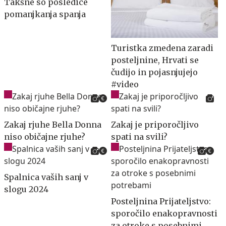
Takšne so posledice
pomanjkanja spanja
Turistka zmedena zaradi
posteljnine, Hrvati se
čudijo in pojasnjujejo
#video
Zakaj rjuhe Bella Donna
Zakaj je priporočljivo
niso običajne rjuhe?
spati na svili?
Spalnica vaših sanj v
slogu 2024
Posteljnina Prijateljstvo:
sporočilo enakopravnosti
za otroke s posebnimi