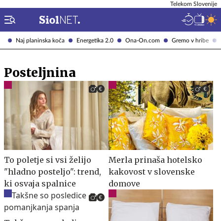
Telekom Slovenije
Naj planinska koča
Energetika 2.0
Ona-On.com
Gremo v hribe
Posteljnina
To poletje si vsi želijo
Merla prinaša hotelsko
"hladno posteljo": trend,
kakovost v slovenske
ki osvaja spalnice
domove