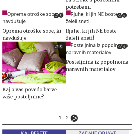
potrebami
Oprema otroške sobe, ki
Rjuhe, ki jih NE boste
navdušuje
želeli sneti!
Posteljnina iz popolnoma
naravnih materialov
Kaj o vas povedo barve
vaše posteljnine?
1
2
KAJ BERETE
ZADNJE OBJAVE