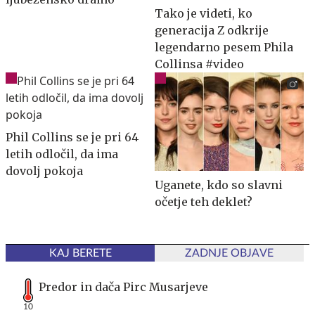
Tako je videti, ko
generacija Z odkrije
legendarno pesem Phila
Collinsa #video
Phil Collins se je pri 64
letih odločil, da ima
dovolj pokoja
Uganete, kdo so slavni
očetje teh deklet?
KAJ BERETE
ZADNJE OBJAVE
Predor in dača Pirc Musarjeve
10