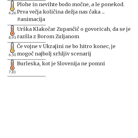
Plohe in nevihte bodo močne, a le ponekod.
Prva večja količina dežja nas čaka ...
6,26
#animacija
Urška Klakočar Zupančič o govoricah, da se je
razšla z Borom Zuljanom
8,93
Če vojne v Ukrajini ne bo hitro konec, je
mogoč najbolj srhljiv scenarij
6,50
Burleska, kot je Slovenija ne pomni
7,81