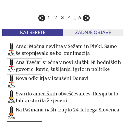
...
1
2
3
4
6
KAJ BERETE
ZADNJE OBJAVE
Arso: Močna nevihta v Sežani in Pivki. Samo
še stopnjevalo se bo. #animacija
8,31
Ana Tavčar srečna v novi službi: Ni hodniških
govoric, kavic, šušljanja, igric in politike
9,77
Nova odkritja v izsušeni Donavi
8,75
Svarilo ameriških obveščevalcev: Rusija bi to
lahko storila že jeseni
6,28
Na Pašmanu našli truplo 24-letnega Slovenca
7,46