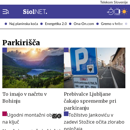
Telekom Slovenije
Naj planinska koča
Energetika 2.0
Ona-On.com
Gremo v hribe
Parkirišča
To imajo v načrtu v
Prebivalce Ljubljane
Bohinju
čakajo spremembe pri
parkiranju