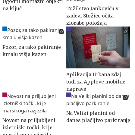
Ugodni montažni objekti
na ključ
Tožilstvo Jankoviću v
zadevi Stožice očita
zlorabo položaja
Pozor, za tako pakiranje
kmalu višja kazen
Aplikacija Urbana zdaj
tudi za Applove mobilne
naprave
Na Veliki planini od
Novost na priljubljeni
danes plačljivo parkiranje
izletniški točki, ki je
marsikoga razjezila