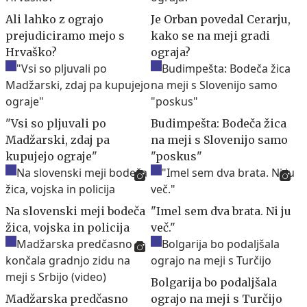
Ali lahko z ograjo
Je Orban povedal Cerarju,
prejudiciramo mejo s
kako se na meji gradi
Hrvaško?
ograja?
"Vsi so pljuvali po
Budimpešta: Bodeča žica
Madžarski, zdaj pa
na meji s Slovenijo samo
kupujejo ograje"
"poskus"
Na slovenski meji bodeča
"Imel sem dva brata. Ni ju
žica, vojska in policija
več."
Bolgarija bo podaljšala
Madžarska predčasno
ograjo na meji s Turčijo