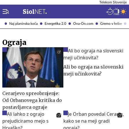
Telekom Slovenije
Naj planinska koča
Energetika 2.0
Ona-On.com
Gremo v hribe
Ograja
Ali bo ograja na slovenski
meji učinkovita?
Cerarjevo spreobrnjenje:
Od Orbanovega kritika do
postavljavca ograje