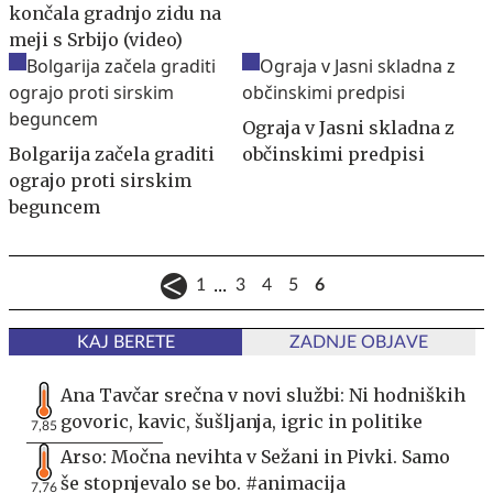
končala gradnjo zidu na
meji s Srbijo (video)
Ograja v Jasni skladna z
Bolgarija začela graditi
občinskimi predpisi
ograjo proti sirskim
beguncem
...
1
3
4
5
6
KAJ BERETE
ZADNJE OBJAVE
Ana Tavčar srečna v novi službi: Ni hodniških
govoric, kavic, šušljanja, igric in politike
7,85
Arso: Močna nevihta v Sežani in Pivki. Samo
še stopnjevalo se bo. #animacija
7,76