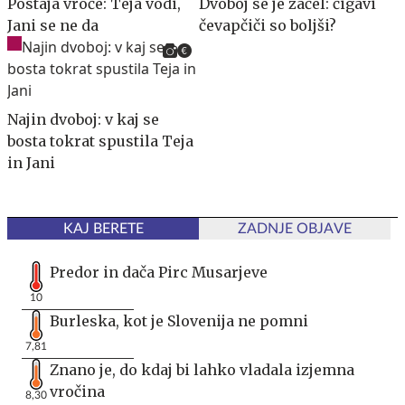
Postaja vroče: Teja vodi,
Dvoboj se je začel: čigavi
Jani se ne da
čevapčiči so boljši?
Najin dvoboj: v kaj se
bosta tokrat spustila Teja
in Jani
KAJ BERETE
ZADNJE OBJAVE
Predor in dača Pirc Musarjeve
10
Burleska, kot je Slovenija ne pomni
7,81
Znano je, do kdaj bi lahko vladala izjemna
vročina
8,30