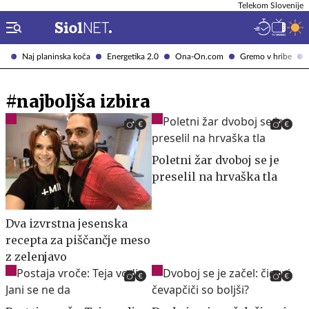
Telekom Slovenije
Naj planinska koča
Energetika 2.0
Ona-On.com
Gremo v hribe
#najboljša izbira
Poletni žar dvoboj se je
preselil na hrvaška tla
Dva izvrstna jesenska
recepta za piščančje meso
z zelenjavo