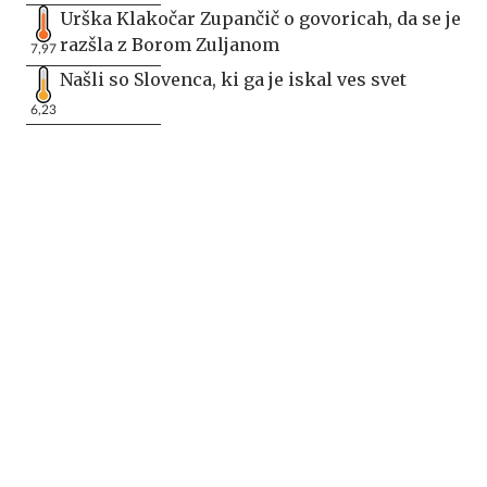
Urška Klakočar Zupančič o govoricah, da se je
razšla z Borom Zuljanom
7,97
Našli so Slovenca, ki ga je iskal ves svet
6,23