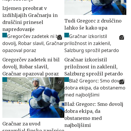
Izjemen preobrat v
izdihljajih Gračnarju in
Tudi Gregorc z druščino
druščini prinesel
lahko še kako upa
napredovanje
Gregorčev zadetek ni bil
Gračnar izkoristil
dovolj, Robar slavil,
priložnost in zaklenil,
Gračnar opazoval poraz
Salzburg sprožil petardo
Blaž Gregorc: Smo dovolj
dobra ekipa, da
obstanemo med
Gračnar za uvod
najboljšimi
spremljal finsko zaušnico