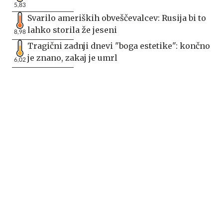
5,83
Svarilo ameriških obveščevalcev: Rusija bi to
lahko storila že jeseni
8,98
Tragični zadnji dnevi "boga estetike": končno
je znano, zakaj je umrl
6,02