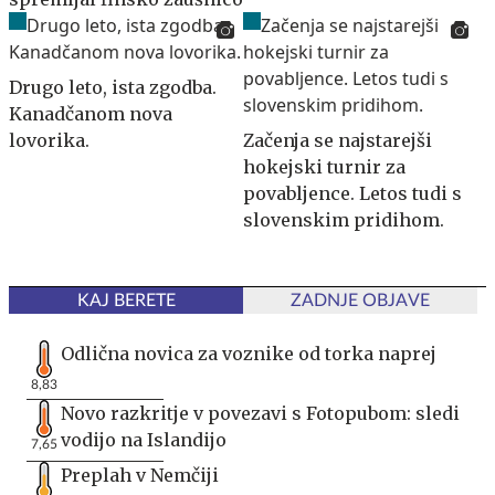
Drugo leto, ista zgodba.
Kanadčanom nova
lovorika.
Začenja se najstarejši
hokejski turnir za
povabljence. Letos tudi s
slovenskim pridihom.
KAJ BERETE
ZADNJE OBJAVE
Odlična novica za voznike od torka naprej
8,83
Novo razkritje v povezavi s Fotopubom: sledi
vodijo na Islandijo
7,65
Preplah v Nemčiji