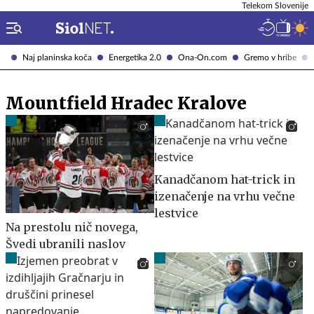
Telekom Slovenije
Naj planinska koča
Energetika 2.0
Ona-On.com
Gremo v hribe
Mountfield Hradec Kralove
Kanadčanom hat-trick in
izenačenje na vrhu večne
lestvice
Na prestolu nič novega,
Švedi ubranili naslov