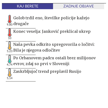
KAJ BERETE
ZADNJE OBJAVE
Golob trdil eno, številke policije kažejo
drugače
9,80
Konec veselja: Janković preklical ukrep
10
Naša pevka odkrito spregovorila o ločitvi:
Bila je njegova odločitev
5,23
Po Orbanovem padcu ostali brez milijonov
evrov, zdaj so prvi v Sloveniji
4,74
Zaskrbljujoč trend preplavil Rusijo
5,14