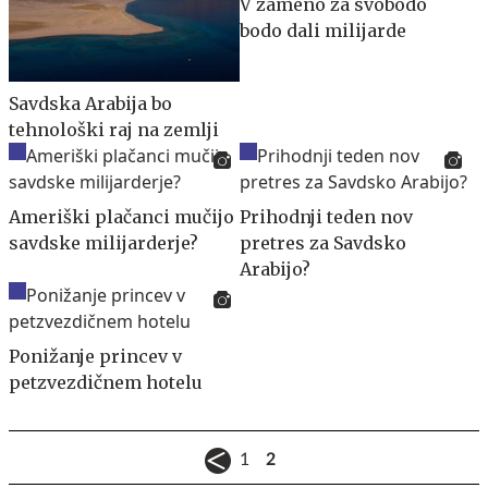
V zameno za svobodo
bodo dali milijarde
Savdska Arabija bo
tehnološki raj na zemlji
Ameriški plačanci mučijo
Prihodnji teden nov
savdske milijarderje?
pretres za Savdsko
Arabijo?
Ponižanje princev v
petzvezdičnem hotelu
1
2