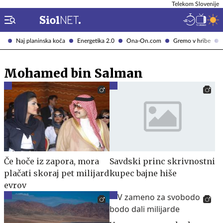
Telekom Slovenije
Naj planinska koča
Energetika 2.0
Ona-On.com
Gremo v hribe
Mohamed bin Salman
Če hoče iz zapora, mora
Savdski princ skrivnostni
plačati skoraj pet milijard
kupec bajne hiše
evrov