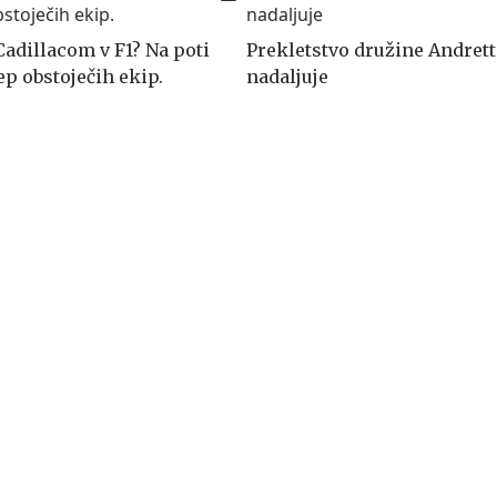
Cadillacom v F1? Na poti
Prekletstvo družine Andrett
ep obstoječih ekip.
nadaljuje