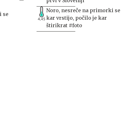
prvi v Sloveniji
Noro, nesreče na primorki se
i se
kar vrstijo, počilo je kar
4,45
štirikrat #foto