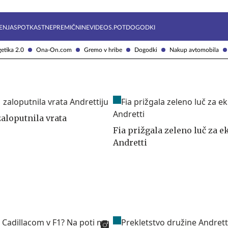
Želite prejemati e-novice?
Uživajmo pametno
ENJA
SPOTKAST
NEPREMIČNINE
VIDEOS.POT
DOGODKI
etika 2.0
Ona-On.com
Gremo v hribe
Dogodki
Nakup avtomobila
zaloputnila vrata
Fia prižgala zeleno luč za e
Andretti