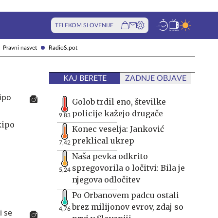
TELEKOM SLOVENIJE
Pravni nasvet
RadioS.pot
KAJ BERETE
ZADNJE OBJAVE
Golob trdil eno, številke
policije kažejo drugače
9,83
kipo
Konec veselja: Janković
preklical ukrep
7,42
Naša pevka odkrito
spregovorila o ločitvi: Bila je
5,24
njegova odločitev
Po Orbanovem padcu ostali
brez milijonov evrov, zdaj so
4,76