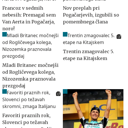
Francoz v sedmih
Nov preplah pri
nebesih: Premagal sem
Pogačarjevih, izgubili so
Van Aerta in Pogačarja,
pomembnega člana
noro!
Trentin zmagovalec 5.
etape na Kitajskem
Mladi Britanec močnejši
od Rogličevega kolega,
Nizozemka praznovala
prezgodaj
Favoriti praznih rok,
Slovenci po težavah