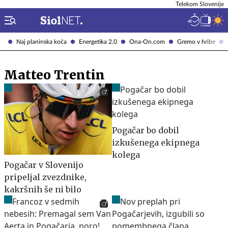
Telekom Slovenije
Naj planinska koča
Energetika 2.0
Ona-On.com
Gremo v hribe
Matteo Trentin
Pogačar bo dobil
izkušenega ekipnega
kolega
Pogačar v Slovenijo
pripeljal zvezdnike,
kakršnih še ni bilo