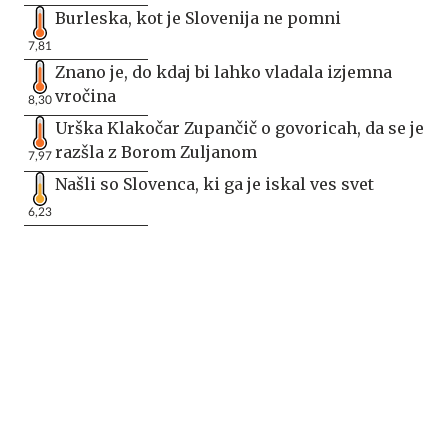
Burleska, kot je Slovenija ne pomni
7,81
Znano je, do kdaj bi lahko vladala izjemna
vročina
8,30
Urška Klakočar Zupančič o govoricah, da se je
razšla z Borom Zuljanom
7,97
Našli so Slovenca, ki ga je iskal ves svet
6,23