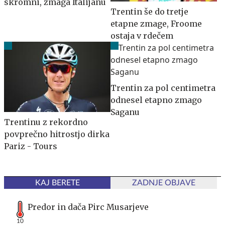
skromni, zmaga Italijanu
Trentin še do tretje
etapne zmage, Froome
ostaja v rdečem
Trentin za pol centimetra
odnesel etapno zmago
Saganu
Trentinu z rekordno
povprečno hitrostjo dirka
Pariz - Tours
KAJ BERETE
ZADNJE OBJAVE
Predor in dača Pirc Musarjeve
10