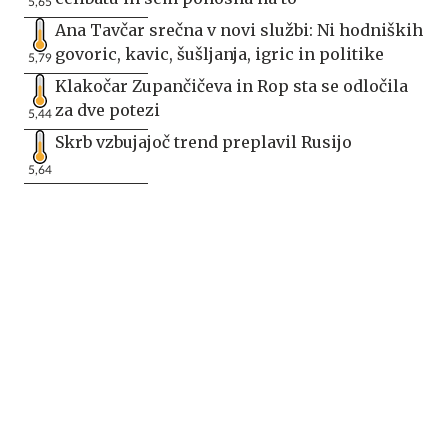
5,65
Ana Tavčar srečna v novi službi: Ni hodniških
govoric, kavic, šušljanja, igric in politike
5,79
Klakočar Zupančičeva in Rop sta se odločila
za dve potezi
5,44
Skrb vzbujajoč trend preplavil Rusijo
5,64