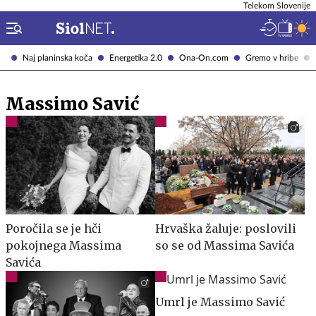
Telekom Slovenije
Naj planinska koča
Energetika 2.0
Ona-On.com
Gremo v hribe
Massimo Savić
Poročila se je hči
Hrvaška žaluje: poslovili
pokojnega Massima
so se od Massima Savića
Savića
Umrl je Massimo Savić