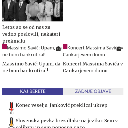
Letos so se od nas za
vedno poslovili, nekateri
prekmalu
Massimo Savić: Upam, da
Koncert Massima Savića v
ne bom bankrotiral!
Cankarjevem domu
KAJ BERETE
ZADNJE OBJAVE
Konec veselja: Janković preklical ukrep
10
Slovenska pevka brez dlake na jeziku: Sem v
celibatu in sem ponosna na to