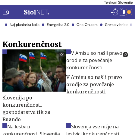
Telekom Slovenije
Naj planinska koča
Energetika 2.0
Ona-On.com
Gremo v hribe
Konkurenčnost
V Amisu so našli pravo
orodje za povečanje
konkurenčnosti
Slovenija po
konkurenčnosti
gospodarstva tik za
Ruando