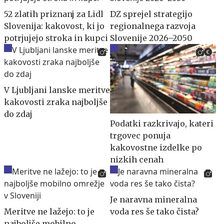
52 zlatih priznanj za Lidl
DZ sprejel strategijo
Slovenija: kakovost, ki jo
regionalnega razvoja
potrjujejo stroka in kupci
Slovenije 2026–2050
V Ljubljani lanske meritve
kakovosti zraka najboljše
do zdaj
Podatki razkrivajo, kateri
trgovec ponuja
kakovostne izdelke po
nizkih cenah
Je naravna mineralna
Meritve ne lažejo: to je
voda res še tako čista?
najboljše mobilno