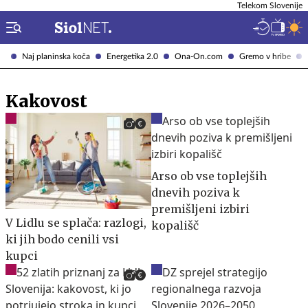
Telekom Slovenije
Naj planinska koča
Energetika 2.0
Ona-On.com
Gremo v hribe
Kakovost
Arso ob vse toplejših
dnevih poziva k
premišljeni izbiri
V Lidlu se splača: razlogi,
kopališč
ki jih bodo cenili vsi
kupci