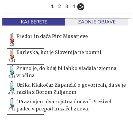
1
2
3
4
KAJ BERETE
ZADNJE OBJAVE
Predor in dača Pirc Musarjeve
10
Burleska, kot je Slovenija ne pomni
7,81
Znano je, do kdaj bi lahko vladala izjemna
vročina
4,58
Urška Klakočar Zupančič o govoricah, da se je
razšla z Borom Zuljanom
4,19
"Praznujem dva rojstna dneva." Preživel
padec v prepad in začel znova.
2,74