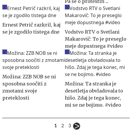
Pa še o protestih ...
Ernest Petrič razkril, kaj
se je zgodilo tistega dne
Vodstvo RTV o Svetlani
Makarovič: To je preseglo
meje dopustnega #video
Možina: ZZB NOB se ni
sposobna soočiti z
Možina: Ta stranka je
zmotami svoje
desetletja obvladovala to
preteklosti
hišo. Zdaj je tega konec,
mi se ne bojimo. #video
1
2
3