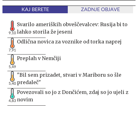
KAJ BERETE
ZADNJE OBJAVE
Svarilo ameriških obveščevalcev: Rusija bi to
lahko storila že jeseni
9,10
Odlična novica za voznike od torka naprej
7,91
Preplah v Nemčiji
5,49
"Bil sem prizadet, stvari v Mariboru so šle
predaleč"
5,40
Povezovali so jo z Dončićem, zdaj so jo ujeli z
novim
4,83