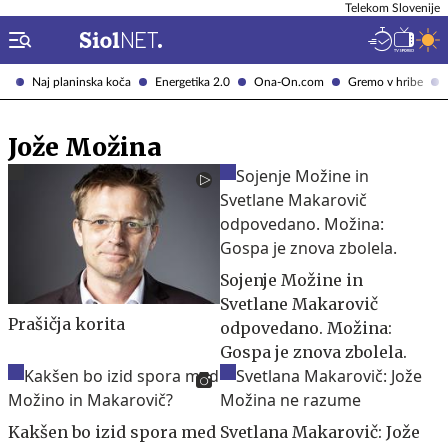
Telekom Slovenije
Naj planinska koča
Energetika 2.0
Ona-On.com
Gremo v hribe
Jože Možina
Sojenje Možine in
Svetlane Makarovič
Prašičja korita
odpovedano. Možina:
Gospa je znova zbolela.
Kakšen bo izid spora med
Svetlana Makarovič: Jože