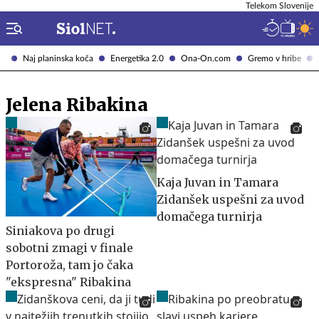
Telekom Slovenije
Naj planinska koča
Energetika 2.0
Ona-On.com
Gremo v hribe
Jelena Ribakina
Kaja Juvan in Tamara
Zidanšek uspešni za uvod
domačega turnirja
Siniakova po drugi
sobotni zmagi v finale
Portoroža, tam jo čaka
"ekspresna" Ribakina