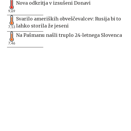
Nova odkritja v izsušeni Donavi
9,69
Svarilo ameriških obveščevalcev: Rusija bi to
lahko storila že jeseni
7,13
Na Pašmanu našli truplo 24-letnega Slovenca
7,46