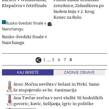
Klepačeva v četrtfinalu
zvezdnice, Zidanškova po
hudem boju v 2. krog.
Konec za Rolo.
Rusko-švedski finale v
Nanchangu
...
1
5
6
7
8
KAJ BERETE
ZADNJE OBJAVE
Arso: Močna nevihta v Sežani in Pivki. Samo
še stopnjevalo se bo. #animacija
8,31
Ana Tavčar srečna v novi službi: Ni hodniških
govoric, kavic, šušljanja, igric in politike
9,77