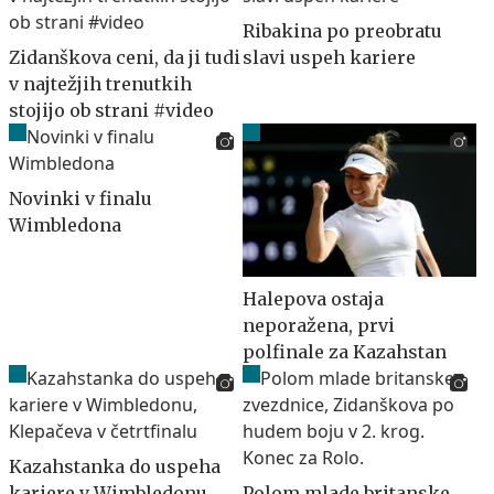
Ribakina po preobratu
Zidanškova ceni, da ji tudi
slavi uspeh kariere
v najtežjih trenutkih
stojijo ob strani #video
Novinki v finalu
Wimbledona
Halepova ostaja
neporažena, prvi
polfinale za Kazahstan
Kazahstanka do uspeha
kariere v Wimbledonu,
Polom mlade britanske