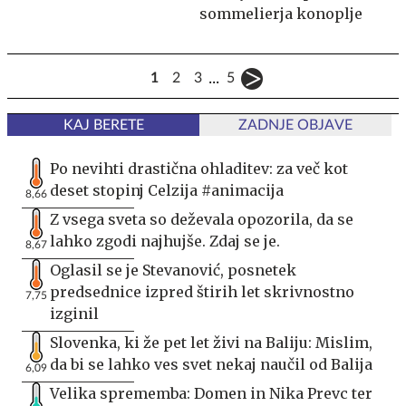
sommelierja konoplje
...
1
2
3
5
KAJ BERETE
ZADNJE OBJAVE
Po nevihti drastična ohladitev: za več kot
deset stopinj Celzija #animacija
8,66
Z vsega sveta so deževala opozorila, da se
lahko zgodi najhujše. Zdaj se je.
8,67
Oglasil se je Stevanović, posnetek
predsednice izpred štirih let skrivnostno
7,75
izginil
Slovenka, ki že pet let živi na Baliju: Mislim,
da bi se lahko ves svet nekaj naučil od Balija
6,09
Velika sprememba: Domen in Nika Prevc ter