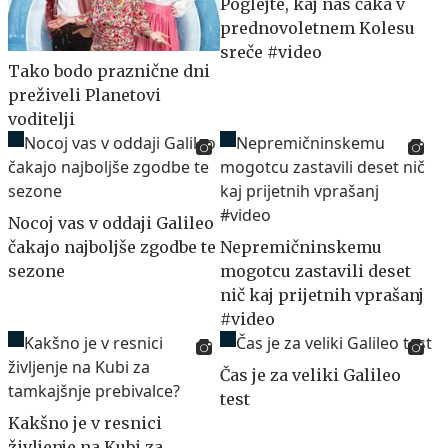
Poglejte, kaj nas čaka v
prednovoletnem Kolesu
sreče #video
Tako bodo praznične dni
preživeli Planetovi
voditelji
Nocoj vas v oddaji Galileo
čakajo najboljše zgodbe te
Nepremičninskemu
sezone
mogotcu zastavili deset
nič kaj prijetnih vprašanj
#video
Čas je za veliki Galileo
test
Kakšno je v resnici
življenje na Kubi za