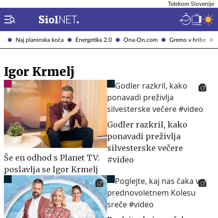
Telekom Slovenije
Naj planinska koča
Energetika 2.0
Ona-On.com
Gremo v hribe
Igor Krmelj
Godler razkril, kako
ponavadi preživlja
silvesterske večere
Še en odhod s Planet TV:
#video
poslavlja se Igor Krmelj