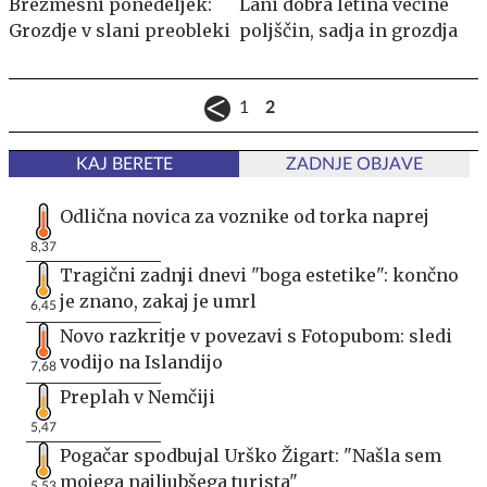
Brezmesni ponedeljek:
Lani dobra letina večine
Grozdje v slani preobleki
poljščin, sadja in grozdja
1
2
KAJ BERETE
ZADNJE OBJAVE
Odlična novica za voznike od torka naprej
8,37
Tragični zadnji dnevi "boga estetike": končno
je znano, zakaj je umrl
6,45
Novo razkritje v povezavi s Fotopubom: sledi
vodijo na Islandijo
7,68
Preplah v Nemčiji
5,47
Pogačar spodbujal Urško Žigart: "Našla sem
mojega najljubšega turista"
5,53