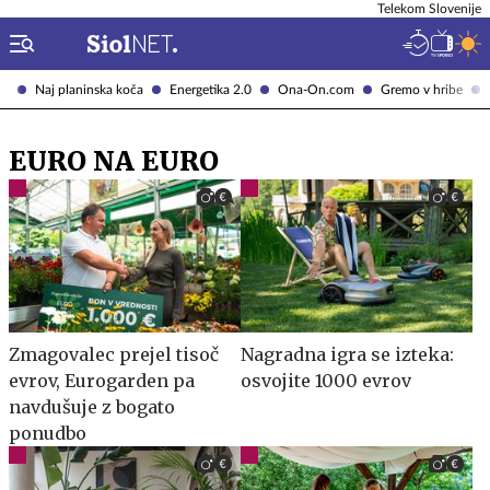
Telekom Slovenije
Naj planinska koča
Energetika 2.0
Ona-On.com
Gremo v hribe
EURO NA EURO
Zmagovalec prejel tisoč
Nagradna igra se izteka:
evrov, Eurogarden pa
osvojite 1000 evrov
navdušuje z bogato
ponudbo