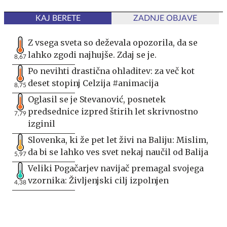
KAJ BERETE
ZADNJE OBJAVE
Z vsega sveta so deževala opozorila, da se
lahko zgodi najhujše. Zdaj se je.
8,67
Po nevihti drastična ohladitev: za več kot
deset stopinj Celzija #animacija
8,75
Oglasil se je Stevanović, posnetek
predsednice izpred štirih let skrivnostno
7,79
izginil
Slovenka, ki že pet let živi na Baliju: Mislim,
da bi se lahko ves svet nekaj naučil od Balija
5,97
Veliki Pogačarjev navijač premagal svojega
vzornika: Življenjski cilj izpolnjen
4,38