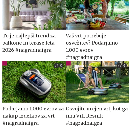
To je najlepši trend za
Vaš vrt potrebuje
balkone in terase leta
osvežitev? Podarjamo
2026 #nagradnaigra
1.000 evrov
#nagradnaigra
Podarjamo 1.000 evrov za
Osvojite urejen vrt, kot ga
nakup izdelkov za vrt
ima Vili Resnik
#nagradnaigra
#nagradnaigra