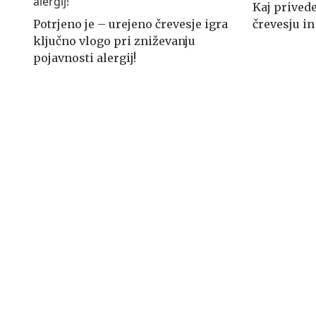
Kaj prived
Potrjeno je – urejeno črevesje igra
črevesju i
ključno vlogo pri zniževanju
pojavnosti alergij!