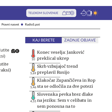
TELEKOM SLOVENIJE
Pravni nasvet
RadioS.pot
KAJ BERETE
ZADNJE OBJAVE
Konec veselja: Janković
preklical ukrep
10
tite
Skrb vzbujajoč trend
raksi)
preplavil Rusijo
5,69
Klakočar Zupančičeva in Rop
sta se odločila za dve potezi
5,46
Slovenska pevka brez dlake
na jeziku: Sem v celibatu in
4,55
sem ponosna na to