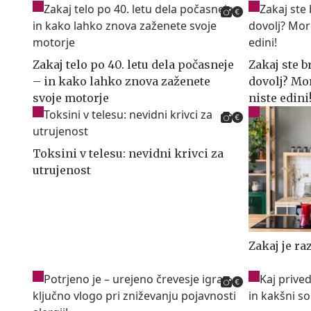
Zakaj telo po 40. letu dela počasneje
Zakaj ste b
– in kako lahko znova zaženete
dovolj? Mor
svoje motorje
niste edini
Toksini v telesu: nevidni krivci za
utrujenost
Zakaj je ra