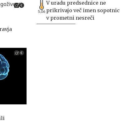
V uradu predsednice ne
prikrivajo več imen sopotnic
5,06
v prometni nesreči
ravja
li