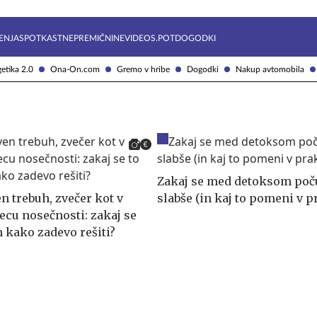
Želite prejemati e-novice?
Uživajmo pametno
ENJA
SPOTKAST
NEPREMIČNINE
VIDEOS.POT
DOGODKI
etika 2.0
Ona-On.com
Gremo v hribe
Dogodki
Nakup avtomobila
Zakaj se med detoksom poču
en trebuh, zvečer kot v
slabše (in kaj to pomeni v p
cu nosečnosti: zakaj se
n kako zadevo rešiti?