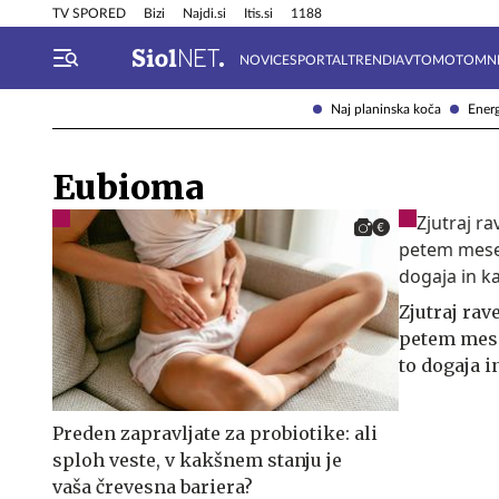
Info in obvestila
Tehnik
TV SPORED
Bizi
Najdi.si
Itis.si
1188
NOVICE
SPORTAL
TRENDI
AVTOMOTO
MN
Naj planinska koča
Energ
Eubioma
Zjutraj rav
petem mese
to dogaja i
Preden zapravljate za probiotike: ali
sploh veste, v kakšnem stanju je
vaša črevesna bariera?