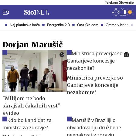
Telekom Slovenije
Naj planinska koča
Energetika 2.0
Ona-On.com
Gremo v hribe
Dorjan Marušič
Ministrica preverja: so
Gantarjeve koncesije
nezakonite?
"Milijoni ne bodo
skrajšali čakalnih vrst"
#video