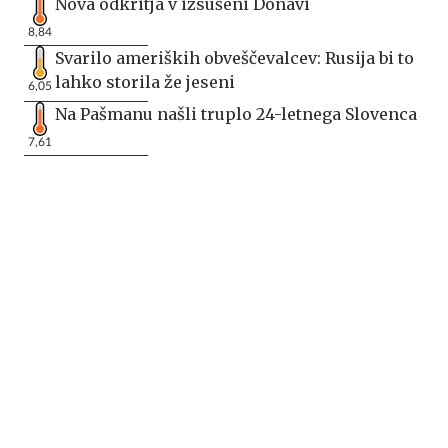
Nova odkritja v izsušeni Donavi
8,84
Svarilo ameriških obveščevalcev: Rusija bi to
lahko storila že jeseni
6,05
Na Pašmanu našli truplo 24-letnega Slovenca
7,61