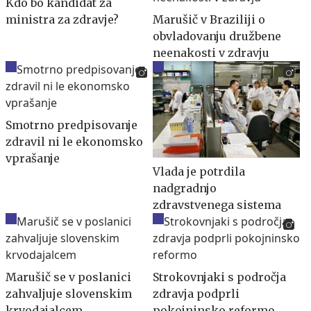
Kdo bo kandidat za
ministra za zdravje?
Marušič v Braziliji o
obvladovanju družbene
neenakosti v zdravju
Smotrno predpisovanje
zdravil ni le ekonomsko
vprašanje
Vlada je potrdila
nadgradnjo
zdravstvenega sistema
Marušič se v poslanici
Strokovnjaki s področja
zahvaljuje slovenskim
zdravja podprli
krvodajalcem
pokojninsko reformo