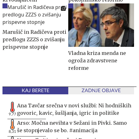
Marušič in Radičeva proti
predlogu ZZZS o zvišanju
prispevne stopnje
Vladna kriza menda ne
ogroža zdravstvene
reforme
KAJ BERETE
ZADNJE OBJAVE
Ana Tavčar srečna v novi službi: Ni hodniških
govoric, kavic, šušljanja, igric in politike
9,77
Arso: Močna nevihta v Sežani in Pivki. Samo
še stopnjevalo se bo. #animacija
8,31